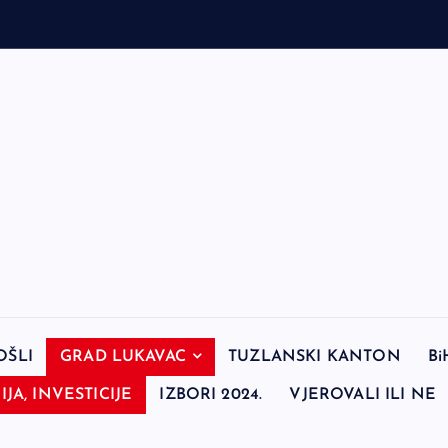
OŠLI
GRAD LUKAVAC
TUZLANSKI KANTON
Bi
JA, INVESTICIJE
IZBORI 2024.
VJEROVALI ILI NE