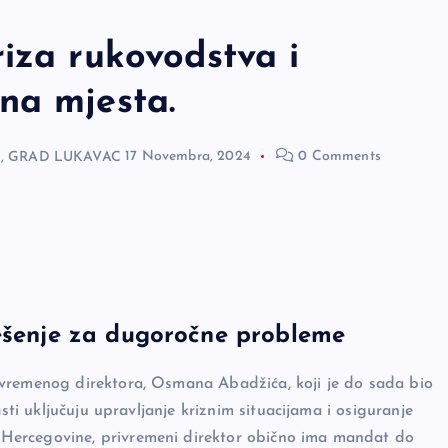
iza rukovodstva i
na mjesta.
,
GRAD LUKAVAC
17 Novembra, 2024
0 Comments
ješenje za dugoročne probleme
ivremenog direktora, Osmana Abadžića, koji je do sada bio
sti uključuju upravljanje kriznim situacijama i osiguranje
Hercegovine, privremeni direktor obično ima mandat do