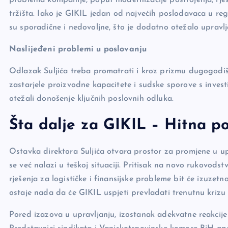
tržišta. Iako je GIKIL jedan od najvećih poslodavaca u reg
su sporadične i nedovoljne, što je dodatno otežalo upravl
Naslijeđeni problemi u poslovanju
Odlazak Suljića treba promatrati i kroz prizmu dugogodišn
zastarjele proizvodne kapacitete i sudske sporove s invest
otežali donošenje ključnih poslovnih odluka.
Šta dalje za GIKIL
–
Hitna po
Ostavka direktora Suljića otvara prostor za promjene u up
se već nalazi u teškoj situaciji. Pritisak na novo rukovods
rješenja za logističke i finansijske probleme bit će izuzet
ostaje nada da će GIKIL uspjeti prevladati trenutnu krizu i
Pored izazova u upravljanju, izostanak adekvatne reakcije 