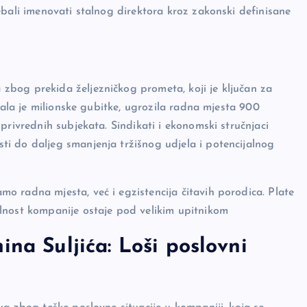
ebali imenovati stalnog direktora kroz zakonski definisane
bog prekida željezničkog prometa, koji je ključan za
vala je milionske gubitke, ugrozila radna mjesta 900
privrednih subjekata. Sindikati i ekonomski stručnjaci
i do daljeg smanjenja tržišnog udjela i potencijalnog
 radna mjesta, već i egzistencija čitavih porodica. Plate
lnost kompanije ostaje pod velikim upitnikom
ina Suljića: Loši poslovni