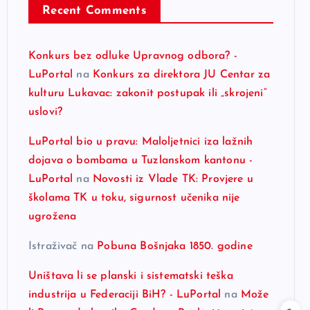
Recent Comments
Konkurs bez odluke Upravnog odbora? -
LuPortal
na
Konkurs za direktora JU Centar za
kulturu Lukavac: zakonit postupak ili „skrojeni“
uslovi?
LuPortal bio u pravu: Maloljetnici iza lažnih
dojava o bombama u Tuzlanskom kantonu -
LuPortal
na
Novosti iz Vlade TK: Provjere u
školama TK u toku, sigurnost učenika nije
ugrožena
Istraživač
na
Pobuna Bošnjaka 1850. godine
Uništava li se planski i sistematski teška
industrija u Federaciji BiH? - LuPortal
na
Može