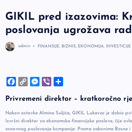
e
r
GIKIL pred izazovima: Kr
poslovanja ugrožava rad
admin
FINANSIJE, BIZNIS, EKONOMIJA, INVESTICIJE
F
C
M
Vi
S
a
o
es
b
h
Privremeni direktor – kratkoročno r
c
p
se
er
ar
e
y
n
e
Nakon ostavke Almina Suljića, GIKIL Lukavac je dobio pr
b
Li
g
Izvršni direktor za ekonomsko-finansijske poslove, čije ovla
o
n
er
osnovnog poslovanja kompanije. Prema zakonima Bosne i 