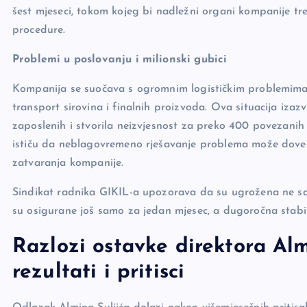
o
k
šest mjeseci, tokom kojeg bi nadležni organi kompanije tr
procedure.
k
Problemi u poslovanju i milionski gubici
Kompanija se suočava s ogromnim logističkim problemima z
transport sirovina i finalnih proizvoda. Ova situacija izaz
zaposlenih i stvorila neizvjesnost za preko 400 povezanih 
ističu da neblagovremeno rješavanje problema može dovest
zatvaranja kompanije.
Sindikat radnika GIKIL-a upozorava da su ugrožena ne samo
su osigurane još samo za jedan mjesec, a dugoročna stabi
Razlozi ostavke direktora Alm
rezultati i pritisci