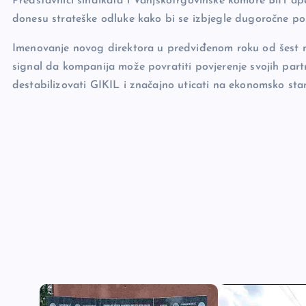
Predstavnici sindikata i Vanjskotrgovinske komore BiH ape
donesu strateške odluke kako bi se izbjegle dugoročne pos
Imenovanje novog direktora u predviđenom roku od šest mjes
signal da kompanija može povratiti povjerenje svojih part
destabilizovati GIKIL i značajno uticati na ekonomsko stanj