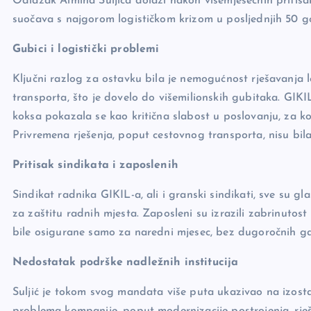
Odlazak Almina Suljića dolazi nakon višemjesečnih pritisa
suočava s najgorom logističkom krizom u posljednjih 50 g
Gubici i logistički problemi
Ključni razlog za ostavku bila je nemogućnost rješavanja 
transporta, što je dovelo do višemilionskih gubitaka. GIKI
koksa pokazala se kao kritična slabost u poslovanju, za koj
Privremena rješenja, poput cestovnog transporta, nisu bila
Pritisak sindikata i zaposlenih
Sindikat radnika GIKIL-a, ali i granski sindikati, sve su gl
za zaštitu radnih mjesta. Zaposleni su izrazili zabrinutos
bile osigurane samo za naredni mjesec, bez dugoročnih ga
Nedostatak podrške nadležnih institucija
Suljić je tokom svog mandata više puta ukazivao na izosta
problema kompanije, poput modernizacije postrojenja, rje