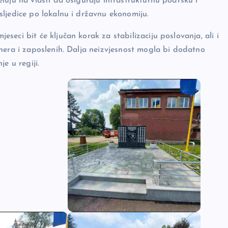
luju na vlasti da osiguraju infrastrukturnu podršku i
ljedice po lokalnu i državnu ekonomiju.
eci bit će ključan korak za stabilizaciju poslovanja, ali i
nera i zaposlenih. Dalja neizvjesnost mogla bi dodatno
e u regiji.