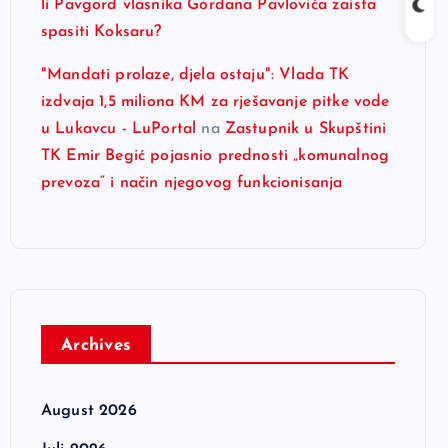
li Pavgord vlasnika Gordana Pavlovića zaista
spasiti Koksaru?
"Mandati prolaze, djela ostaju": Vlada TK
izdvaja 1,5 miliona KM za rješavanje pitke vode
u Lukavcu - LuPortal
na
Zastupnik u Skupštini
TK Emir Begić pojasnio prednosti „komunalnog
prevoza“ i način njegovog funkcionisanja
Archives
August 2026