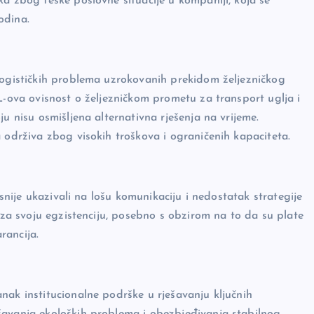
ka zbog teške poslovne situacije u kompaniji, koja se
odina.
logističkih problema uzrokovanih prekidom željezničkog
L-ova ovisnost o željezničkom prometu za transport uglja i
u nisu osmišljena alternativna rješenja na vrijeme.
 održiva zbog visokih troškova i ograničenih kapaciteta.
asnije ukazivali na lošu komunikaciju i nedostatak strategije
t za svoju egzistenciju, posebno s obzirom na to da su plate
rancija.
nak institucionalne podrške u rješavanju ključnih
šavanja ekoloških problema i obezbjeđivanja stabilnog