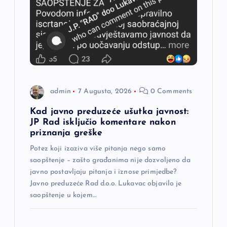
a
č
l
a
admin
7 Augusta, 2026
0 Comments
n
Kad javno preduzeće ušutka javnost:
a
JP Rad isključio komentare nakon
priznanja greške
k
Potez koji izaziva više pitanja nego samo
saopštenje – zašto građanima nije dozvoljeno da
a
javno postavljaju pitanja i iznose primjedbe?
Javno preduzeće Rad d.o.o. Lukavac objavilo je
saopštenje u kojem…