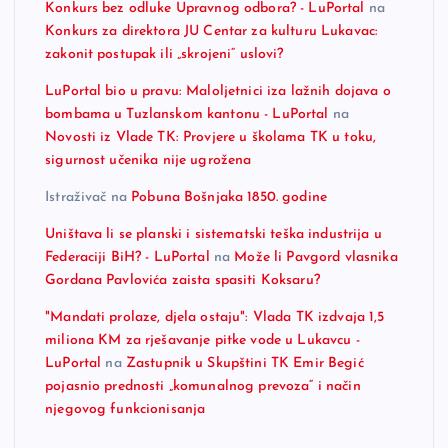
Konkurs bez odluke Upravnog odbora? - LuPortal
na
Konkurs za direktora JU Centar za kulturu Lukavac:
zakonit postupak ili „skrojeni“ uslovi?
LuPortal bio u pravu: Maloljetnici iza lažnih dojava o
bombama u Tuzlanskom kantonu - LuPortal
na
Novosti iz Vlade TK: Provjere u školama TK u toku,
sigurnost učenika nije ugrožena
Istraživač
na
Pobuna Bošnjaka 1850. godine
Uništava li se planski i sistematski teška industrija u
Federaciji BiH? - LuPortal
na
Može li Pavgord vlasnika
Gordana Pavlovića zaista spasiti Koksaru?
"Mandati prolaze, djela ostaju": Vlada TK izdvaja 1,5
miliona KM za rješavanje pitke vode u Lukavcu -
LuPortal
na
Zastupnik u Skupštini TK Emir Begić
pojasnio prednosti „komunalnog prevoza“ i način
njegovog funkcionisanja