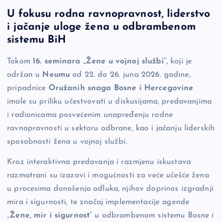
a
o
es
b
h
U fokusu rodna ravnopravnost, liderstvo
c
p
se
er
ar
i jačanje uloge žena u odbrambenom
e
y
n
e
sistemu BiH
b
Li
g
Tokom
16. seminara „Žene u vojnoj službi“
, koji je
o
n
er
održan u
Neumu
od 22. do 26. juna 2026. godine,
o
k
pripadnice
Oružanih snaga Bosne i Hercegovine
k
imale su priliku učestvovati u diskusijama, predavanjima
i radionicama posvećenim unapređenju rodne
ravnopravnosti u sektoru odbrane, kao i jačanju liderskih
sposobnosti žena u vojnoj službi.
Kroz interaktivna predavanja i razmjenu iskustava
razmatrani su izazovi i mogućnosti za veće učešće žena
u procesima donošenja odluka, njihov doprinos izgradnji
mira i sigurnosti, te značaj implementacije agende
„
Žene, mir i sigurnost
“ u odbrambenom sistemu Bosne i