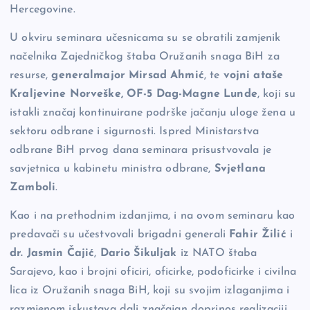
Hercegovine.
U okviru seminara učesnicama su se obratili zamjenik
načelnika Zajedničkog štaba Oružanih snaga BiH za
resurse,
generalmajor Mirsad Ahmić
, te
vojni ataše
Kraljevine Norveške, OF-5 Dag-Magne Lunde
, koji su
istakli značaj kontinuirane podrške jačanju uloge žena u
sektoru odbrane i sigurnosti. Ispred Ministarstva
odbrane BiH prvog dana seminara prisustvovala je
savjetnica u kabinetu ministra odbrane,
Svjetlana
Zamboli
.
Kao i na prethodnim izdanjima, i na ovom seminaru kao
predavači su učestvovali brigadni generali
Fahir Žilić
i
dr. Jasmin Čajić
,
Dario Šikuljak
iz NATO štaba
Sarajevo, kao i brojni oficiri, oficirke, podoficirke i civilna
lica iz Oružanih snaga BiH, koji su svojim izlaganjima i
razmjenom iskustava dali značajan doprinos realizaciji