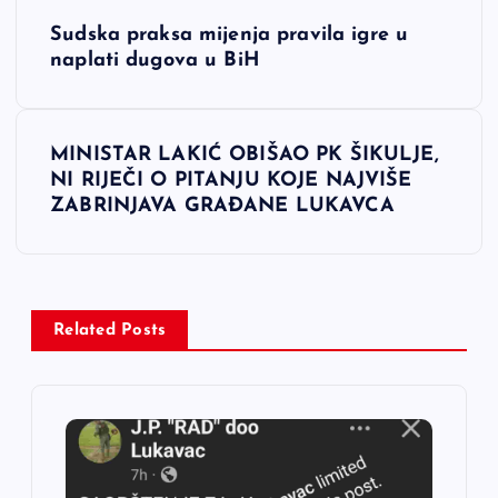
N
Sudska praksa mijenja pravila igre u
a
naplati dugova u BiH
v
MINISTAR LAKIĆ OBIŠAO PK ŠIKULJE,
i
NI RIJEČI O PITANJU KOJE NAJVIŠE
ZABRINJAVA GRAĐANE LUKAVCA
g
a
c
Related Posts
i
j