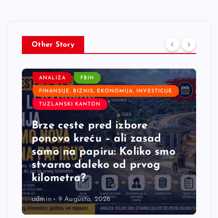
Other Story
ANALIZA
FBIH
FINANSIJE, BIZNIS, EKONOMIJA, INVESTICIJE
TUZLANSKI KANTON
Brze ceste pred izbore
ponovo kreću – ali zasad
samo na papiru: Koliko smo
stvarno daleko od prvog
kilometra?
admin
9 Augusta, 2026