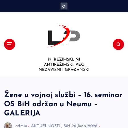
S
k
i
p
t
o
c
o
n
NI REŽIMSKI, NI
t
ANTIREŽIMSKI, VEĆ
e
NEZAVISNI I GRAĐANSKI
n
t
Žene u vojnoj službi – 16. seminar
OS BiH održan u Neumu –
GALERIJA
admin
AKTUELNOSTI
,
BiH
26 Juna, 2026