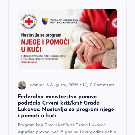
i
j
a
č
l
a
admin
6 Augusta, 2026
0 Comments
n
Federalno ministarstvo ponovo
podržalo Crveni križ/krst Grada
a
Lukavac: Nastavlja se program njege
i pomoći u kući
k
Program koji Crveni križ/krst Grada Lukavac
uspješno provodi već 12 godina i ove godine dobio