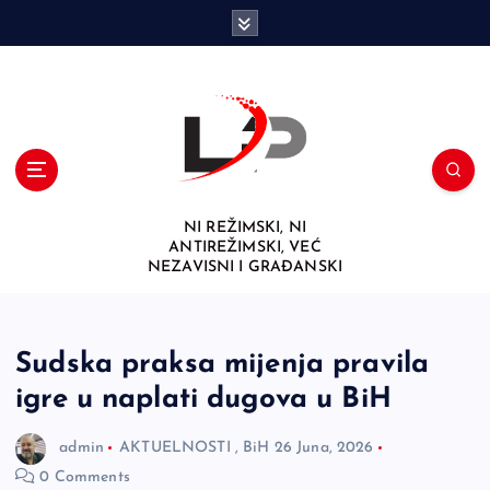
S
k
i
p
t
o
c
o
n
NI REŽIMSKI, NI
t
ANTIREŽIMSKI, VEĆ
e
NEZAVISNI I GRAĐANSKI
n
t
Sudska praksa mijenja pravila
igre u naplati dugova u BiH
admin
AKTUELNOSTI
,
BiH
26 Juna, 2026
0 Comments