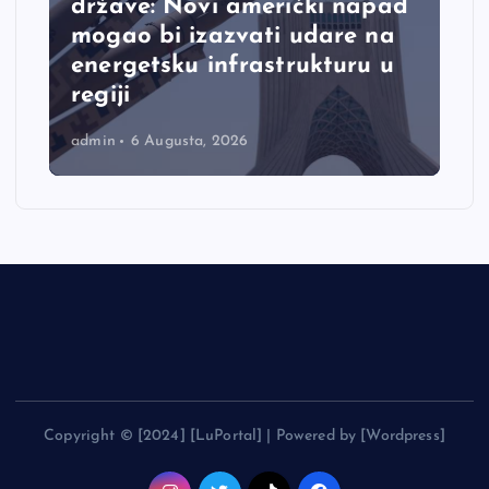
države: Novi američki napad
mogao bi izazvati udare na
energetsku infrastrukturu u
regiji
admin
6 Augusta, 2026
Copyright © [2024] [LuPortal] | Powered by [Wordpress]