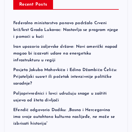
Recent Posts
Federalno ministarstvo ponovo podržalo Crveni
križ/krst Grada Lukavac: Nastavlja se program njege
i pomoći u kući
Iran upozorio zaljevske države: Novi američki napad
mogao bi izazvati udare na energetsku
infrastrukturu u regiji
Posjeta Jakuba Mahovkića i Edina Džambića Čeliću:
Prijateljski susret ili početak intenzivnije političke
saradnje?
Poljoprivrednici i lovci udružuju snage u zaštiti
usjeva od šteta divljači
Efendić odgovorio Dodiku: „Bosna i Hercegovina
ima svoje autohtono kulturno naslijeđe, ne može se
izbrisati historija“