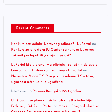
Recent Comments
Konkurs bez odluke Upravnog odbora? - LuPortal
na
Konkurs za direktora JU Centar za kulturu Lukavac:
zakonit postupak ili „skrojeni“ uslovi?
LuPortal bio u pravu: Maloljetnici iza lažnih dojava o
bombama u Tuzlanskom kantonu - LuPortal
na
Novosti iz Vlade TK: Provjere u školama TK u toku,
sigurnost učenika nije ugrožena
Istraživač
na
Pobuna Bošnjaka 1850. godine
Uništava li se planski i sistematski teška industrija u
Federaciji BiH? - LuPortal
na
Može li Pavgord vlasnika