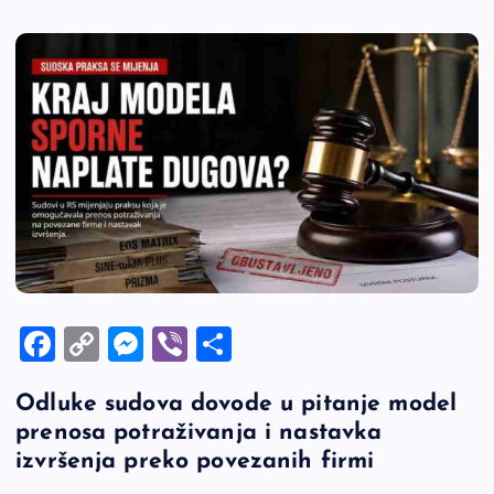
F
C
M
Vi
S
a
o
es
b
h
Odluke sudova dovode u pitanje model
c
p
se
er
ar
prenosa potraživanja i nastavka
e
y
n
e
izvršenja preko povezanih firmi
b
Li
g