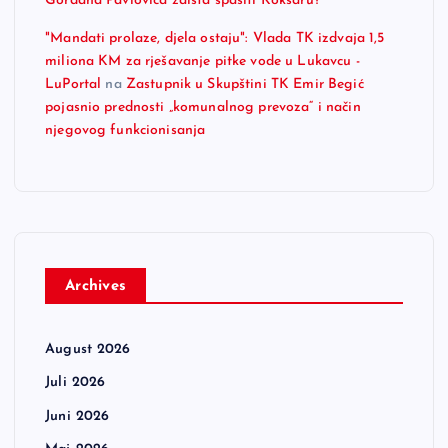
Gordana Pavlovića zaista spasiti Koksaru?
"Mandati prolaze, djela ostaju": Vlada TK izdvaja 1,5
miliona KM za rješavanje pitke vode u Lukavcu -
LuPortal
na
Zastupnik u Skupštini TK Emir Begić
pojasnio prednosti „komunalnog prevoza“ i način
njegovog funkcionisanja
Archives
August 2026
Juli 2026
Juni 2026