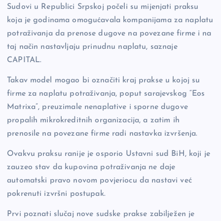
Sudovi u Republici Srpskoj počeli su mijenjati praksu
o
n
er
koja je godinama omogućavala kompanijama za naplatu
o
k
potraživanja da prenose dugove na povezane firme i na
k
taj način nastavljaju prinudnu naplatu, saznaje
CAPITAL.
Takav model mogao bi označiti kraj prakse u kojoj su
firme za naplatu potraživanja, poput sarajevskog “Eos
Matrixa”, preuzimale nenaplative i sporne dugove
propalih mikrokreditnih organizacija, a zatim ih
prenosile na povezane firme radi nastavka izvršenja.
Ovakvu praksu ranije je osporio Ustavni sud BiH, koji je
zauzeo stav da kupovina potraživanja ne daje
automatski pravo novom povjeriocu da nastavi već
pokrenuti izvršni postupak.
Prvi poznati slučaj nove sudske prakse zabilježen je