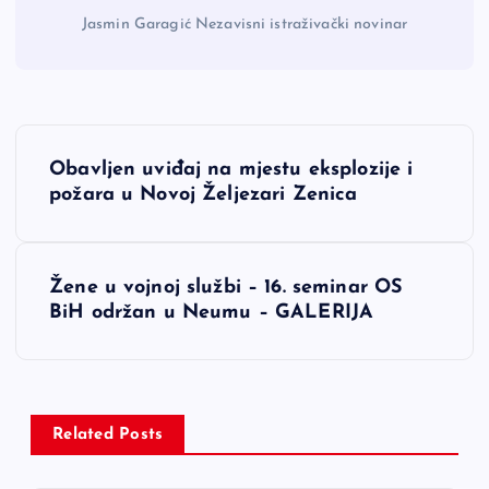
Jasmin Garagić Nezavisni istraživački novinar
N
Obavljen uviđaj na mjestu eksplozije i
a
požara u Novoj Željezari Zenica
v
Žene u vojnoj službi – 16. seminar OS
i
BiH održan u Neumu – GALERIJA
g
a
Related Posts
c