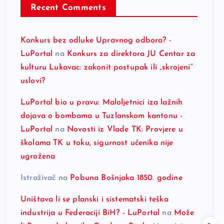
Recent Comments
Konkurs bez odluke Upravnog odbora? -
LuPortal
na
Konkurs za direktora JU Centar za
kulturu Lukavac: zakonit postupak ili „skrojeni“
uslovi?
LuPortal bio u pravu: Maloljetnici iza lažnih
dojava o bombama u Tuzlanskom kantonu -
LuPortal
na
Novosti iz Vlade TK: Provjere u
školama TK u toku, sigurnost učenika nije
ugrožena
Istraživač
na
Pobuna Bošnjaka 1850. godine
Uništava li se planski i sistematski teška
industrija u Federaciji BiH? - LuPortal
na
Može