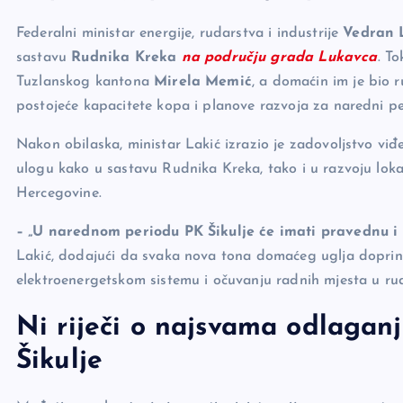
o
n
er
Federalni ministar energije, rudarstva i industrije
Vedran 
o
k
sastavu
Rudnika Kreka
na području grada Lukavca
. T
k
Tuzlanskog kantona
Mirela Memić
, a domaćin im je bio
postojeće kapacitete kopa i planove razvoja za naredni pe
Nakon obilaska, ministar Lakić izrazio je zadovoljstvo viđe
ulogu kako u sastavu Rudnika Kreka, tako i u razvoju loka
Hercegovine.
– „U narednom periodu PK Šikulje će imati pravednu i 
Lakić, dodajući da svaka nova tona domaćeg uglja doprinos
elektroenergetskom sistemu i očuvanju radnih mjesta u ru
Ni riječi o najsvama odlaganj
Šikulje