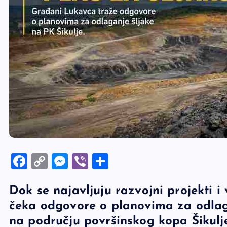
F
C
M
Vi
S
a
o
es
b
h
Dok se najavljuju razvojni projekti i
c
p
se
er
ar
čeka odgovore o planovima za odlaga
e
y
n
e
na području površinskog kopa Šikulj
b
Li
g