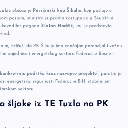
Lakić
obišao je
Površinski kop Šikulje
, koji posluje u
okom posjete, ministra je pratila zastupnica u Skupštini
 rukovodilac pogona
Zlatan Hodžić
, koji je predstavio
riod.
nim, ističući da PK Šikulje ima značajan potencijal i važnu
lne zajednice i energetskog sektora Federacije Bosne i
konkretniju podršku kroz razvojne projekte“
, poručio je
i energetskoj sigurnosti Federacije BiH, stabilnijem
darskom sektoru.
a šljake iz TE Tuzla na PK