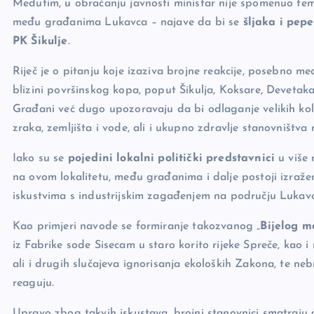
Međutim, u obraćanju javnosti ministar nije spomenuo temu
među građanima Lukavca – najave da bi se
šljaka i pep
PK Šikulje
.
Riječ je o pitanju koje izaziva brojne reakcije, posebno m
blizini površinskog kopa, poput Šikulja, Koksare, Devetaka
Građani već dugo upozoravaju da bi odlaganje velikih koli
zraka, zemljišta i vode, ali i ukupno zdravlje stanovništva
Iako su se
pojedini lokalni politički predstavnici
u više 
na ovom lokalitetu, među građanima i dalje postoji izraž
iskustvima s industrijskim zagađenjem na području Lukavc
Kao primjeri navode se formiranje takozvanog „
Bijelog m
iz Fabrike sode Sisecam u staro korito rijeke Spreče, kao i
ali i drugih slučajeva ignorisanja ekoloških Zakona, te ne
reaguju.
Upravo zbog takvih iskustava, brojni stanovnici smatraju