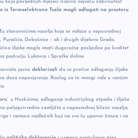
 koja posljednjih mjeseci izaziva najveću zabrinutost
eo iz Termoelektrane Tuzla mogli odlagati na prostoru
eđu stanovnicima naselja koja se nalaze u neposrednoj
, Puračića, Dobošnice – ali i drugih dijelova Grada.
čina šljake moglo imati dugoročne posljedice po kvalitet
 na području Lukavca i Sprečke doline.
navrata javno
deklarisali
da se protive odlaganju šljake
ena doza nepovjerenja. Razlog za to mnogi vide u ranijim
a.
ora
“ u Huskićima, odlaganje industrijskog otpada i šljake
 na poljoprivredno zemljište u neposrednoj blizini naselja,
brige i nemara nadležnih koji na sve tu uporno žmure i ne
 da
političke deklaracije
i usmena protivljenja
nisu