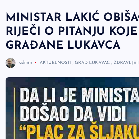
e
r
MINISTAR LAKIĆ OBIŠA
RIJEČI O PITANJU KOJ
GRAĐANE LUKAVCA
admin
AKTUELNOSTI
,
GRAD LUKAVAC
,
ZDRAVLJE 