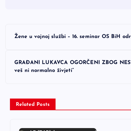
N
Žene u vojnoj službi – 16. seminar OS BiH 
a
v
GRAĐANI LUKAVCA OGORČENI ZBOG NESTAŠI
veš ni normalno živjeti“
i
g
Related Posts
a
c