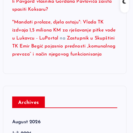
li Pavgord vlasnika Gordana Pavlovića zaista
spasiti Koksaru?
"Mandati prolaze, djela ostaju": Vlada TK
izdvaja 1,5 miliona KM za rješavanje pitke vode
u Lukavcu - LuPortal
na
Zastupnik u Skupštini
TK Emir Begić pojasnio prednosti „komunalnog
prevoza“ i način njegovog funkcionisanja
Archives
August 2026