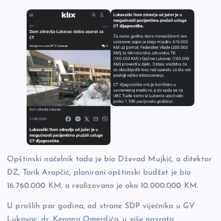
Opštinski načelnik tada je bio Dževad Mujkić, a ditektor
DZ, Tarik Arapčić, planirani opštinski budžet je bio
16.760.000 KM, a realizovano je oko 10.000.000 KM.
U prošlih par godina, od strane SDP vijećnika u GV
Lukavac, dr. Kenana Omerdića, u više navrata,