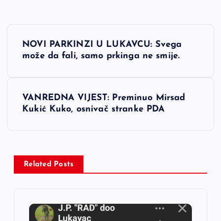
N
NOVI PARKINZI U LUKAVCU: Svega
a
može da fali, samo prkinga ne smije.
v
VANREDNA VIJEST: Preminuo Mirsad
i
Kukić Kuko, osnivač stranke PDA
g
a
Related Posts
c
i