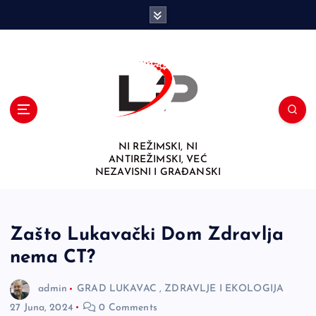
S
k
i
p
t
o
c
o
n
NI REŽIMSKI, NI
t
ANTIREŽIMSKI, VEĆ
e
NEZAVISNI I GRAĐANSKI
n
t
Zašto Lukavački Dom Zdravlja
nema CT?
admin
GRAD LUKAVAC
,
ZDRAVLJE I EKOLOGIJA
27 Juna, 2024
0 Comments