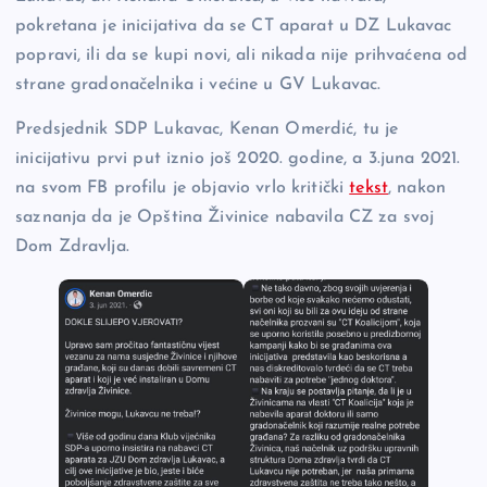
pokretana je inicijativa da se CT aparat u DZ Lukavac
popravi, ili da se kupi novi, ali nikada nije prihvaćena od
strane gradonačelnika i većine u GV Lukavac.
Predsjednik SDP Lukavac, Kenan Omerdić, tu je
inicijativu prvi put iznio još 2020. godine, a 3.juna 2021.
na svom FB profilu je objavio vrlo kritički
tekst
, nakon
saznanja da je Opština Živinice nabavila CZ za svoj
Dom Zdravlja.