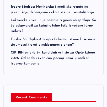
Jezero Modrac: Novinarska i medijska regata na
jezeru koje decenijama čeka čišćenje i revitalizaciju
Lukavačke krive linije postale regionalna sprdnja: Ko
će odgovarati za katastrofalno loše izvedene javne
radove?
Turska, Saudijska Arabija i Pakistan: stvara li se novi
sigurnosni trokut s nuklearnom sjenom?
CIK BiH ovjerio 64 kandidatske liste za Opće izbore
2026: Od sada i zvanično počinje strožiji nadzor
izborne kampanje
Recent Comments