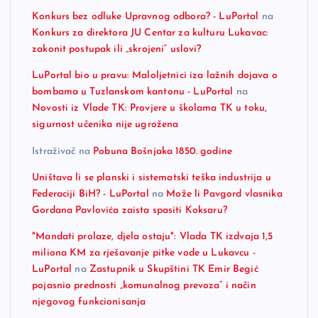
Konkurs bez odluke Upravnog odbora? - LuPortal
na
Konkurs za direktora JU Centar za kulturu Lukavac:
zakonit postupak ili „skrojeni“ uslovi?
LuPortal bio u pravu: Maloljetnici iza lažnih dojava o
bombama u Tuzlanskom kantonu - LuPortal
na
Novosti iz Vlade TK: Provjere u školama TK u toku,
sigurnost učenika nije ugrožena
Istraživač
na
Pobuna Bošnjaka 1850. godine
Uništava li se planski i sistematski teška industrija u
Federaciji BiH? - LuPortal
na
Može li Pavgord vlasnika
Gordana Pavlovića zaista spasiti Koksaru?
"Mandati prolaze, djela ostaju": Vlada TK izdvaja 1,5
miliona KM za rješavanje pitke vode u Lukavcu -
LuPortal
na
Zastupnik u Skupštini TK Emir Begić
pojasnio prednosti „komunalnog prevoza“ i način
njegovog funkcionisanja