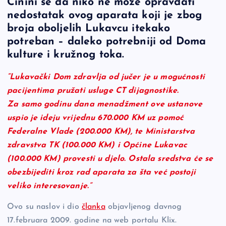
Činini se da niko ne može opravdati
c
p
se
er
ar
nedostatak ovog aparata koji je zbog
e
y
n
e
broja oboljelih Lukavcu itekako
b
Li
g
potreban – daleko potrebniji od Doma
o
n
er
kulture i kružnog toka.
o
k
“Lukavački Dom zdravlja od jučer je u mogućnosti
k
pacijentima pružati usluge CT dijagnostike.
Za samo godinu dana menadžment ove ustanove
uspio je ideju vrijednu 670.000 KM uz pomoć
Federalne Vlade (200.000 KM), te Ministarstva
zdravstva TK (100.000 KM) i Općine Lukavac
(100.000 KM) provesti u djelo. Ostala sredstva će se
obezbijediti kroz rad aparata za šta već postoji
veliko interesovanje.”
Ovo su naslov i dio
članka
objavljenog davnog
17.februara 2009. godine na web portalu Klix.