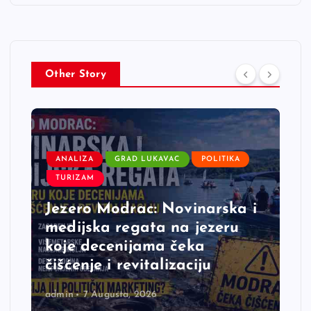
Other Story
ANALIZA
GRAD LUKAVAC
POLITIKA
TURIZAM
Jezero Modrac: Novinarska i
medijska regata na jezeru
koje decenijama čeka
čišćenje i revitalizaciju
admin
7 Augusta, 2026