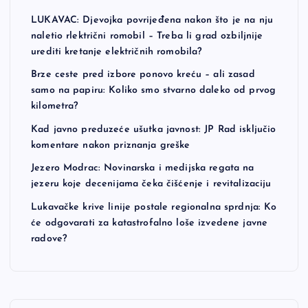
LUKAVAC: Djevojka povrijeđena nakon što je na nju
naletio rlektrični romobil – Treba li grad ozbiljnije
urediti kretanje električnih romobila?
Brze ceste pred izbore ponovo kreću – ali zasad
samo na papiru: Koliko smo stvarno daleko od prvog
kilometra?
Kad javno preduzeće ušutka javnost: JP Rad isključio
komentare nakon priznanja greške
Jezero Modrac: Novinarska i medijska regata na
jezeru koje decenijama čeka čišćenje i revitalizaciju
Lukavačke krive linije postale regionalna sprdnja: Ko
će odgovarati za katastrofalno loše izvedene javne
radove?