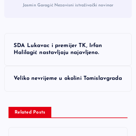
Jasmin Garagić Nezavisni istraživački novinar
N
SDA Lukavac i premijer TK, Irfan
a
Halilagić nastavljaju najavljeno.
v
Veliko nevrijeme u okolini Tomislavgrada
i
g
a
Related Posts
c