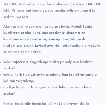
360.000 KM, od kojih će federalni Fond izdvojiti 140.000
KM. Vrijeme potrebno za realizaciju svih aktivnosti je
sedam mjeseci.
Ako razmislite samo o nazivu projekta,
Poboljšanje
kvaliteta zraka kroz unapređenje sistema za
kontinuirani monitoring emisija zagađujućih
materija u zraki, izvještavanje i edukaciju
, ne možete
se ne zapitati sledeće:
kako
mjerenje
zagađenja zraka poboljšava kvalitet
zraka?
kakvu korist po zdravlje građana ima
izvještavanje
o
količini zagađenja,
da li je logično da zagađivači
edukuju
o zagađenju
zraka?
Pored toga, nije jasno ko još može vjerovati da će