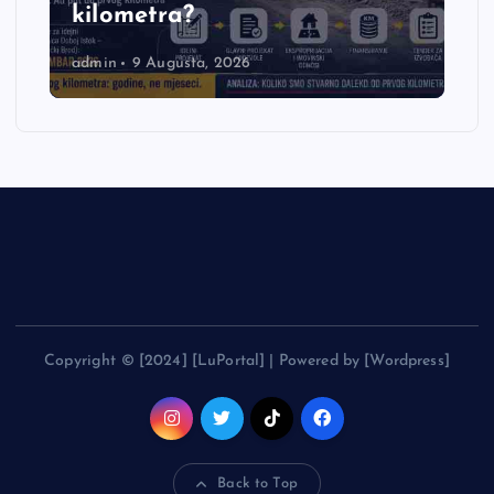
kilometra?
admin
9 Augusta, 2026
Copyright © [2024] [LuPortal] | Powered by [Wordpress]
Back to Top