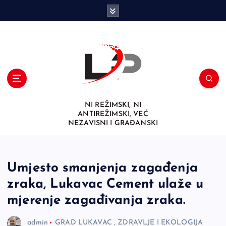
S
k
i
p
t
o
c
o
n
NI REŽIMSKI, NI
t
ANTIREŽIMSKI, VEĆ
e
NEZAVISNI I GRAĐANSKI
n
t
Umjesto smanjenja zagađenja
zraka, Lukavac Cement ulaže u
mjerenje zagađivanja zraka.
admin
GRAD LUKAVAC
,
ZDRAVLJE I EKOLOGIJA