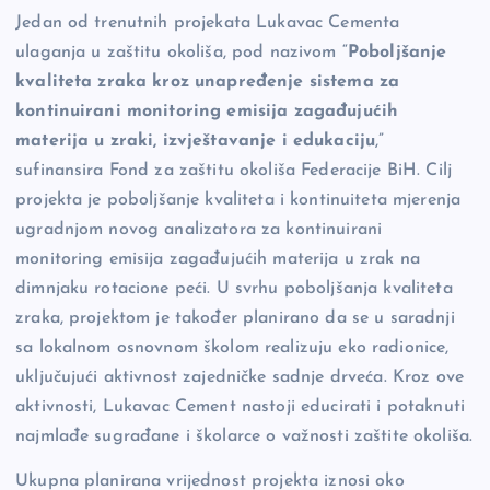
Jedan od trenutnih projekata Lukavac Cementa
ulaganja u zaštitu okoliša, pod nazivom “
Poboljšanje
kvaliteta zraka kroz unapređenje sistema za
kontinuirani monitoring emisija zagađujućih
materija u zraki, izvještavanje i edukaciju
,”
sufinansira Fond za zaštitu okoliša Federacije BiH. Cilj
projekta je poboljšanje kvaliteta i kontinuiteta mjerenja
ugradnjom novog analizatora za kontinuirani
monitoring emisija zagađujućih materija u zrak na
dimnjaku rotacione peći. U svrhu poboljšanja kvaliteta
zraka, projektom je također planirano da se u saradnji
sa lokalnom osnovnom školom realizuju eko radionice,
uključujući aktivnost zajedničke sadnje drveća. Kroz ove
aktivnosti, Lukavac Cement nastoji educirati i potaknuti
najmlađe sugrađane i školarce o važnosti zaštite okoliša.
Ukupna planirana vrijednost projekta iznosi oko