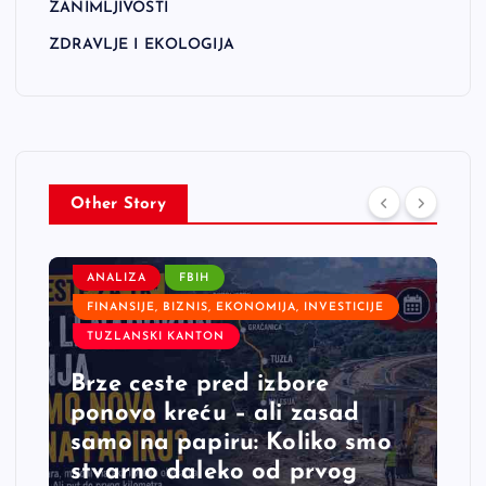
ZANIMLJIVOSTI
ZDRAVLJE I EKOLOGIJA
Other Story
ANALIZA
FBIH
FINANSIJE, BIZNIS, EKONOMIJA, INVESTICIJE
TUZLANSKI KANTON
Brze ceste pred izbore
ponovo kreću – ali zasad
samo na papiru: Koliko smo
stvarno daleko od prvog