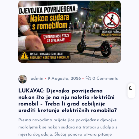
i
j
a
č
l
admin
9 Augusta, 2026
0 Comments
a
LUKAVAC: Djevojka povrijeđena
n
nakon što je na nju naletio rlektrični
romobil – Treba li grad ozbiljnije
urediti kretanje električnih romobila?
a
Prema navodima prijateljice povrijeđene djevojke,
k
maloljetnik se nakon sudara na trotoaru udaljio s
mjesta događaja. Slučaj ponovo otvara pitanje