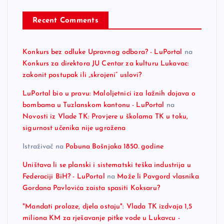
Recent Comments
Konkurs bez odluke Upravnog odbora? - LuPortal
na
Konkurs za direktora JU Centar za kulturu Lukavac:
zakonit postupak ili „skrojeni“ uslovi?
LuPortal bio u pravu: Maloljetnici iza lažnih dojava o
bombama u Tuzlanskom kantonu - LuPortal
na
Novosti iz Vlade TK: Provjere u školama TK u toku,
sigurnost učenika nije ugrožena
Istraživač
na
Pobuna Bošnjaka 1850. godine
Uništava li se planski i sistematski teška industrija u
Federaciji BiH? - LuPortal
na
Može li Pavgord vlasnika
Gordana Pavlovića zaista spasiti Koksaru?
"Mandati prolaze, djela ostaju": Vlada TK izdvaja 1,5
miliona KM za rješavanje pitke vode u Lukavcu -