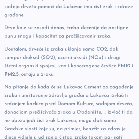
sadnja drveća pomoći da Lukavac ima čist zrak i zdrave
građane.
Dtvo koje se zasadi danas, treba decenije da postigne
punu snagu i kapacitet za pročišćavanjr zraka.
Uostalom, drveće iz zraka uklanja samo CO2, dok
sumpor dioksid (SO2), azotni oksidi (NOx) i drugi
štetni organski spojevi, kao i kancerogene čestice PM10 i
PM2.5
, ostaju u zraku.
Na pitanje do kada će se Lukavac Cement za zagađenje
zraka i uništavanje zdravlja građana Lukavca izvlačiti
redanjem kockica pred Domom Kulture, sadnjom drveća,
donacijom prečišćivača zraka u Obdanište, … izvlačiti da
ne obezbijedi čist zrak Lukavcu, mogu dati samo
Gradske vlasti koje su, na primjer, benefit za zdravlje
djece vidjele u udisanja čistog zraka tokom par sati