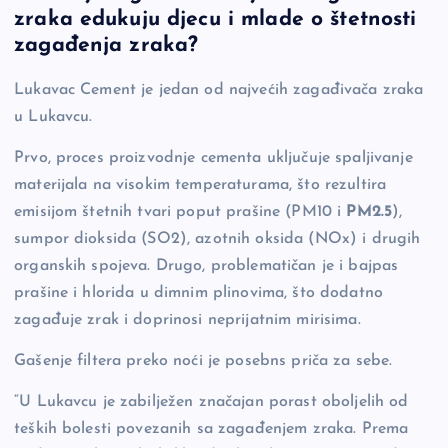
c
p
se
er
ar
zraka edukuju djecu i mlade o štetnosti
e
y
n
e
zagađenja zraka?
b
Li
g
Lukavac Cement je jedan od najvećih zagađivača zraka
o
n
er
u Lukavcu.
o
k
k
Prvo, proces proizvodnje cementa uključuje spaljivanje
materijala na visokim temperaturama, što rezultira
emisijom štetnih tvari poput prašine (PM10 i
PM2.5
),
sumpor dioksida (SO2), azotnih oksida (NOx) i drugih
organskih spojeva. Drugo, problematičan je i bajpas
prašine i hlorida u dimnim plinovima, što dodatno
zagađuje zrak i doprinosi neprijatnim mirisima.
Gašenje filtera preko noći je posebns priča za sebe.
“U Lukavcu je zabilježen značajan porast oboljelih od
teških bolesti povezanih sa zagađenjem zraka. Prema