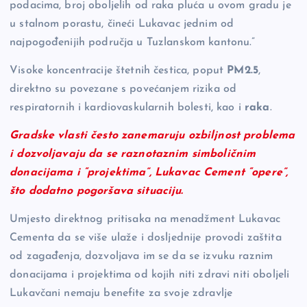
podacima, broj oboljelih od raka pluća u ovom gradu je
u stalnom porastu, čineći Lukavac jednim od
najpogođenijih područja u Tuzlanskom kantonu.”
Visoke koncentracije štetnih čestica, poput
PM2.5
,
direktno su povezane s povećanjem rizika od
respiratornih i kardiovaskularnih bolesti, kao i
raka
.
Gradske vlasti često zanemaruju ozbiljnost problema
i dozvoljavaju da se raznotaznim simboličnim
donacijama i “projektima”, Lukavac Cement “opere”,
što dodatno pogoršava situaciju.
Umjesto direktnog pritisaka na menadžment Lukavac
Cementa da se više ulaže i dosljednije provodi zaštita
od zagađenja, dozvoljava im se da se izvuku raznim
donacijama i projektima od kojih niti zdravi niti oboljeli
Lukavčani nemaju benefite za svoje zdravlje