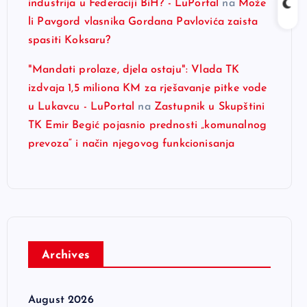
industrija u Federaciji BiH? - LuPortal
na
Može
li Pavgord vlasnika Gordana Pavlovića zaista
spasiti Koksaru?
"Mandati prolaze, djela ostaju": Vlada TK
izdvaja 1,5 miliona KM za rješavanje pitke vode
u Lukavcu - LuPortal
na
Zastupnik u Skupštini
TK Emir Begić pojasnio prednosti „komunalnog
prevoza“ i način njegovog funkcionisanja
Archives
August 2026