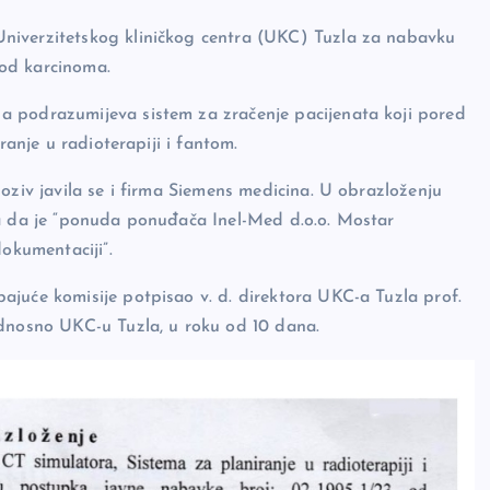
niverzitetskog kliničkog centra (UKC) Tuzla za nabavku
h od karcinoma.
a podrazumijeva sistem za zračenje pacijenata koji pored
ranje u radioterapiji i fantom.
oziv javila se i firma Siemens medicina. U obrazloženju
la da je “ponuda ponuđača Inel-Med d.o.o. Mostar
dokumentaciji”.
juće komisije potpisao v. d. direktora UKC-a Tuzla prof.
odnosno UKC-u Tuzla, u roku od 10 dana.