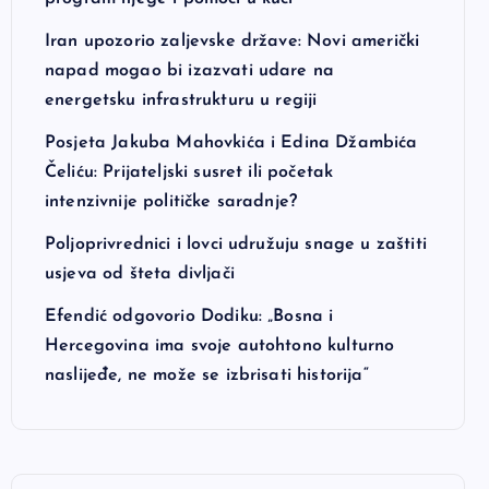
Iran upozorio zaljevske države: Novi američki
napad mogao bi izazvati udare na
energetsku infrastrukturu u regiji
Posjeta Jakuba Mahovkića i Edina Džambića
Čeliću: Prijateljski susret ili početak
intenzivnije političke saradnje?
Poljoprivrednici i lovci udružuju snage u zaštiti
usjeva od šteta divljači
Efendić odgovorio Dodiku: „Bosna i
Hercegovina ima svoje autohtono kulturno
naslijeđe, ne može se izbrisati historija“