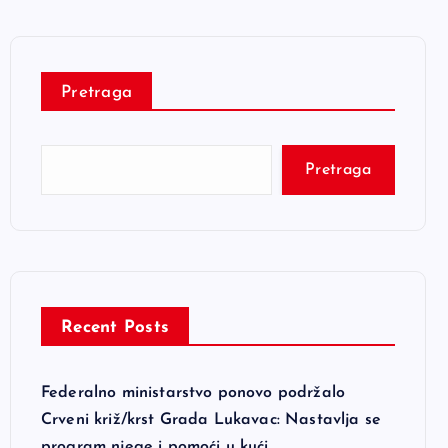
Pretraga
Pretraga
Recent Posts
Federalno ministarstvo ponovo podržalo
Crveni križ/krst Grada Lukavac: Nastavlja se
program njege i pomoći u kući