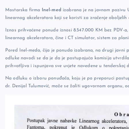
e
y
n
e
Mostarska firma
Inel-med
izabrana je na javnom pozivu U
b
Li
g
linearnog akceleratora koji se koristi za zračenje oboljeli
o
n
er
Iznos prihvaćene ponude iznosi 8.547.000 KM bez PDV-a, 
o
k
linearnog akceleratora, čine i CT simulator, sistem za plani
k
Pored Inel-meda, čija je ponuda izabrana, na drugi javni p
odluke navodi se da je da je postupajuća komisija utvrdi
prihvatljiva i ispunjava sve uvjete navedene u tenderskoj 
Na odluku o izboru ponuđača, koju je po preporuci postupa
dr. Denijal Tulumović, može se žaliti ugovornom organu, 