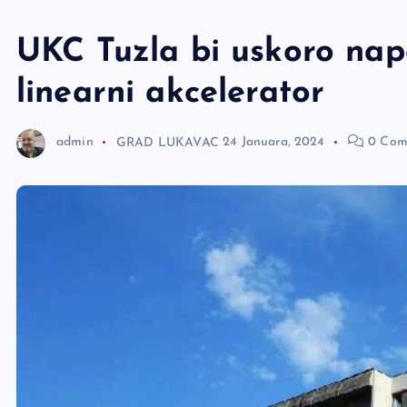
e
r
UKC Tuzla bi uskoro na
linearni akcelerator
admin
GRAD LUKAVAC
24 Januara, 2024
0 Com