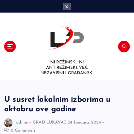
S
k
i
p
t
o
c
o
n
NI REŽIMSKI, NI
t
ANTIREŽIMSKI, VEĆ
e
NEZAVISNI I GRAĐANSKI
n
t
U susret lokalnim izborima u
oktobru ove godine
admin
GRAD LUKAVAC
24 Januara, 2024
0 Comments