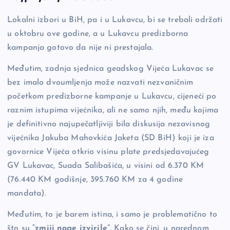
b
Li
g
Lokalni izbori u BiH, pa i u Lukavcu, bi se trebali održati
o
n
er
u oktobru ove godine, a u Lukavcu predizborna
o
k
kampanja gotovo da nije ni prestajala.
k
Međutim, zadnja sjednica geadskog Vijeća Lukavac se
bez imalo dvoumljenja može nazvati nezvaničnim
početkom predizborne kampanje u Lukavcu, cijeneći po
raznim istupima vijećnika, ali ne samo njih, među kojima
je definitivno najupečatljiviji bila diskusija nezavisnog
vijećnika Jakuba Mahovkića Jaketa (SD BiH) koji je iza
govornice Vijeća otkrio visinu plate predsjedavajućeg
GV Lukavac, Suada Salibašića, u visini od 6.370 KM
(76.440 KM godišnje, 395.760 KM za 4 godine
mandata).
Međutim, to je barem istina, i samo je problematično to
što su
“zmiji noge izvirile”
. Kako se čini, u narednom