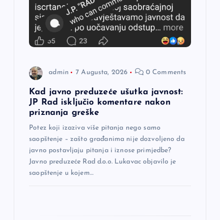
a
č
l
admin
7 Augusta, 2026
0 Comments
a
Kad javno preduzeće ušutka javnost:
n
JP Rad isključio komentare nakon
priznanja greške
a
Potez koji izaziva više pitanja nego samo
saopštenje – zašto građanima nije dozvoljeno da
k
javno postavljaju pitanja i iznose primjedbe?
Javno preduzeće Rad d.o.o. Lukavac objavilo je
a
saopštenje u kojem…