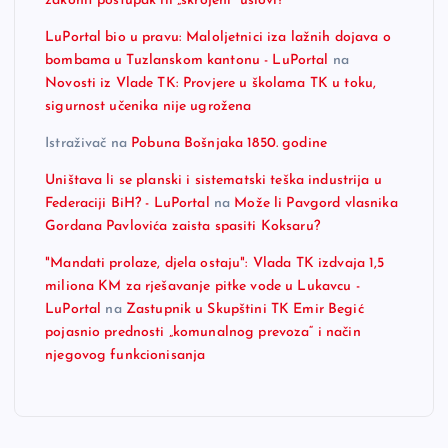
zakonit postupak ili „skrojeni“ uslovi?
LuPortal bio u pravu: Maloljetnici iza lažnih dojava o
bombama u Tuzlanskom kantonu - LuPortal
na
Novosti iz Vlade TK: Provjere u školama TK u toku,
sigurnost učenika nije ugrožena
Istraživač
na
Pobuna Bošnjaka 1850. godine
Uništava li se planski i sistematski teška industrija u
Federaciji BiH? - LuPortal
na
Može li Pavgord vlasnika
Gordana Pavlovića zaista spasiti Koksaru?
"Mandati prolaze, djela ostaju": Vlada TK izdvaja 1,5
miliona KM za rješavanje pitke vode u Lukavcu -
LuPortal
na
Zastupnik u Skupštini TK Emir Begić
pojasnio prednosti „komunalnog prevoza“ i način
njegovog funkcionisanja