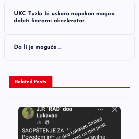
N
UKC Tuzla bi uskoro napokon mogao
a
dobiti linearni akcelerator
v
Da li je moguće …
i
g
a
Related Posts
c
i
j