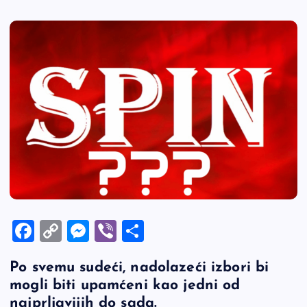
F
C
M
Vi
S
a
o
es
b
h
Po svemu sudeći, nadolazeći izbori bi
c
p
se
er
ar
mogli biti upamćeni kao jedni od
e
y
n
e
najprljavijih do sada.