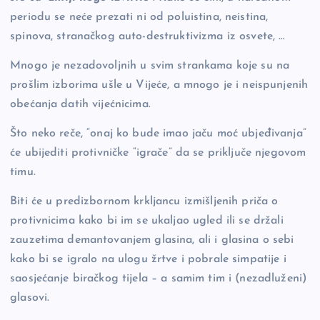
periodu se neće prezati ni od poluistina, neistina,
spinova, stranačkog auto-destruktivizma iz osvete, …
Mnogo je nezadovoljnih u svim strankama koje su na
prošlim izborima ušle u Vijeće, a mnogo je i neispunjenih
obećanja datih vijećnicima.
Što neko reče, “onaj ko bude imao jaču moć ubjeđivanja”
će ubijediti protivničke “igrače” da se priključe njegovom
timu.
Biti će u predizbornom krkljancu izmišljenih priča o
protivnicima kako bi im se ukaljao ugled ili se držali
zauzetima demantovanjem glasina, ali i glasina o sebi
kako bi se igralo na ulogu žrtve i pobrale simpatije i
saosjećanje biračkog tijela – a samim tim i (nezadluženi)
glasovi.