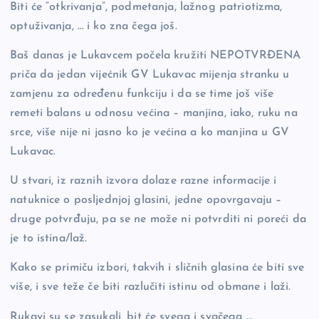
Biti će “otkrivanja”, podmetanja, lažnog patriotizma,
optuživanja, … i ko zna čega još.
Baš danas je Lukavcem počela kružiti NEPOTVRĐENA
priča da jedan vijećnik GV Lukavac mijenja stranku u
zamjenu za određenu funkciju i da se time još više
remeti balans u odnosu većina – manjina, iako, ruku na
srce, više nije ni jasno ko je većina a ko manjina u GV
Lukavac.
U stvari, iz raznih izvora dolaze razne informacije i
natuknice o posljednjoj glasini, jedne opovrgavaju –
druge potvrđuju, pa se ne može ni potvrditi ni poreći da
je to istina/laž.
Kako se primiču izbori, takvih i sličnih glasina će biti sve
više, i sve teže če biti razlučiti istinu od obmane i laži.
Rukavi su se zasukali, bit će svega i svačega …