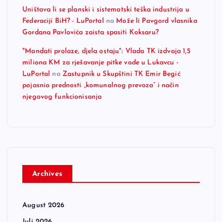
Uništava li se planski i sistematski teška industrija u
Federaciji BiH? - LuPortal
na
Može li Pavgord vlasnika
Gordana Pavlovića zaista spasiti Koksaru?
"Mandati prolaze, djela ostaju": Vlada TK izdvaja 1,5
miliona KM za rješavanje pitke vode u Lukavcu -
LuPortal
na
Zastupnik u Skupštini TK Emir Begić
pojasnio prednosti „komunalnog prevoza“ i način
njegovog funkcionisanja
Archives
August 2026
Juli 2026