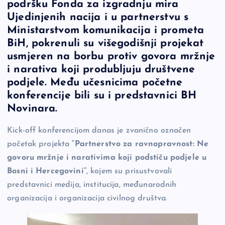
podršku Fonda za izgradnju mira
e
y
n
e
Ujedinjenih nacija i u partnerstvu s
b
Li
g
Ministarstvom komunikacija i prometa
o
n
er
BiH, pokrenuli su višegodišnji projekat
usmjeren na borbu protiv govora mržnje
o
k
i narativa koji produbljuju društvene
k
podjele. Među učesnicima početne
konferencije bili su i predstavnici BH
Novinara.
Kick-off konferencijom danas je zvanično označen
početak projekta
“Partnerstvo za ravnopravnost: Ne
govoru mržnje i narativima koji podstiču podjele u
Bosni i Hercegovini”
, kojem su prisustvovali
predstavnici medija, institucija, međunarodnih
organizacija i organizacija civilnog društva.