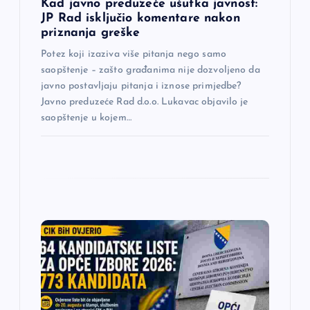
Kad javno preduzeće ušutka javnost:
a
JP Rad isključio komentare nakon
priznanja greške
k
Potez koji izaziva više pitanja nego samo
saopštenje – zašto građanima nije dozvoljeno da
a
javno postavljaju pitanja i iznose primjedbe?
Javno preduzeće Rad d.o.o. Lukavac objavilo je
saopštenje u kojem…