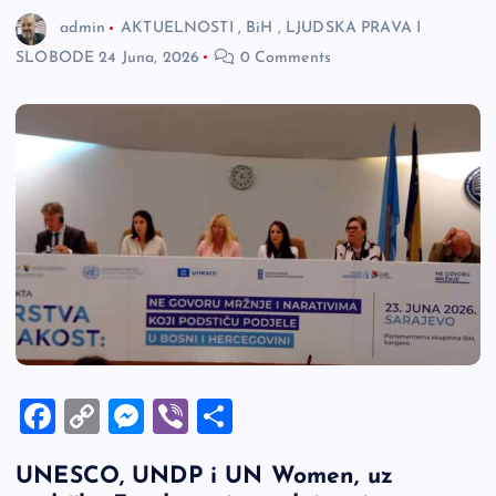
admin
AKTUELNOSTI
,
BiH
,
LJUDSKA PRAVA I
SLOBODE
24 Juna, 2026
0 Comments
F
C
M
Vi
S
a
o
es
b
h
UNESCO, UNDP i UN Women, uz
c
p
se
er
ar