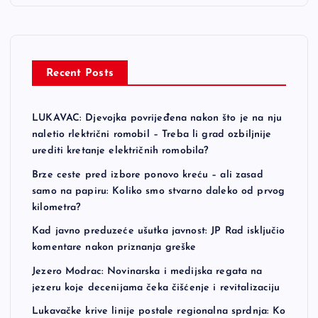
Recent Posts
LUKAVAC: Djevojka povrijeđena nakon što je na nju
naletio rlektrični romobil – Treba li grad ozbiljnije
urediti kretanje električnih romobila?
Brze ceste pred izbore ponovo kreću – ali zasad
samo na papiru: Koliko smo stvarno daleko od prvog
kilometra?
Kad javno preduzeće ušutka javnost: JP Rad isključio
komentare nakon priznanja greške
Jezero Modrac: Novinarska i medijska regata na
jezeru koje decenijama čeka čišćenje i revitalizaciju
Lukavačke krive linije postale regionalna sprdnja: Ko