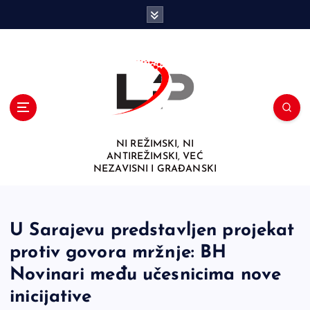
S
k
i
p
t
o
c
o
n
NI REŽIMSKI, NI
t
ANTIREŽIMSKI, VEĆ
e
NEZAVISNI I GRAĐANSKI
n
t
U Sarajevu predstavljen projekat
protiv govora mržnje: BH
Novinari među učesnicima nove
inicijative