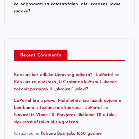
će odgovarati za katastrofalno loše izvedene javne
radove?
Recent Comments
Konkurs bez odluke Upravnog odbora? - LuPortal
na
Konkurs za direktora JU Centar za kulturu Lukavac:
zakonit postupak ili „skrojeni“ uslovi?
LuPortal bio u pravu: Maloljetnici iza lažnih dojava o
bombama u Tuzlanskom kantonu - LuPortal
na
Novosti iz Vlade TK: Provjere u školama TK u toku,
sigurnost učenika nije ugrožena
Istraživač
na
Pobuna Bošnjaka 1850. godine