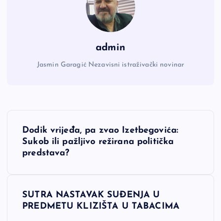
admin
Jasmin Garagić Nezavisni istraživački novinar
N
Dodik vrijeđa, pa zvao Izetbegovića:
a
Sukob ili pažljivo režirana politička
predstava?
v
i
SUTRA NASTAVAK SUĐENJA U
PREDMETU KLIZIŠTA U TABACIMA
g