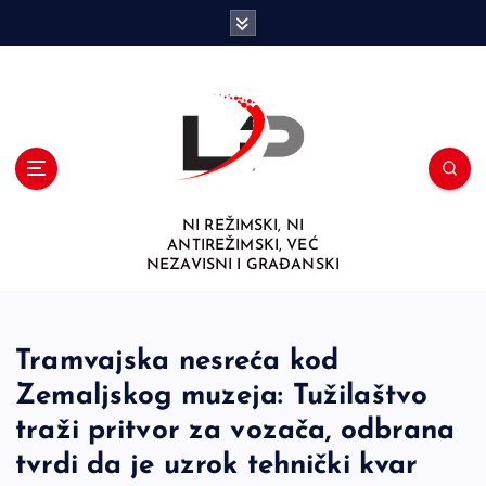
S
k
i
p
t
o
c
o
n
NI REŽIMSKI, NI
t
ANTIREŽIMSKI, VEĆ
e
NEZAVISNI I GRAĐANSKI
n
t
Tramvajska nesreća kod
Zemaljskog muzeja: Tužilaštvo
traži pritvor za vozača, odbrana
tvrdi da je uzrok tehnički kvar