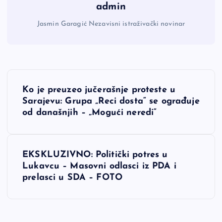
admin
Jasmin Garagić Nezavisni istraživački novinar
N
Ko je preuzeo jučerašnje proteste u
a
Sarajevu: Grupa „Reci dosta“ se ograđuje
od današnjih – „Mogući neredi“
v
i
EKSKLUZIVNO: Politički potres u
Lukavcu – Masovni odlasci iz PDA i
g
prelasci u SDA – FOTO
a