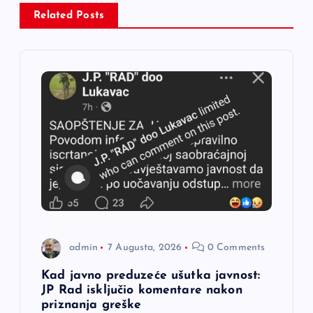
c
Related Posts
i
j
a
č
l
a
n
admin
7 Augusta, 2026
0 Comments
a
Kad javno preduzeće ušutka javnost:
JP Rad isključio komentare nakon
priznanja greške