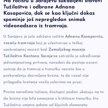
Na ročištu u Sarajevu sukobljeni stavovi
c
p
se
er
ar
Tužilaštva i odbrane Adnana
e
y
n
e
Kasapovića, dok se kao ključni dokaz
b
Li
g
spominje još nepregledan snimak
o
n
er
videonadzora iz tramvaja.
o
k
U Sarajevu je juče održano ročište
Adnanu Kasapoviću,
k
vozaču tramvaja
koji je učestvovao u teškoj
saobraćajnoj nesreći kod
Zemaljskog muzeja
.
Tužilaštvo Kantona Sarajevo
zatražilo je određivanje
jednomjesečnog pritvora, navodeći da postoje osnovi
sumnje da je tramvaj u trenutku nesreće bio u
prekoračenju dozvoljene brzine, te da vozač nije
prilagodio kretanje vozila uslovima na pruzi.
Prema navodima tužioca, dostupni podaci ukazuju na to
da brzina nije bila smanjena u kritičnom trenutku, što
Tužilaštvo smatra jednim od ključnih elemenata