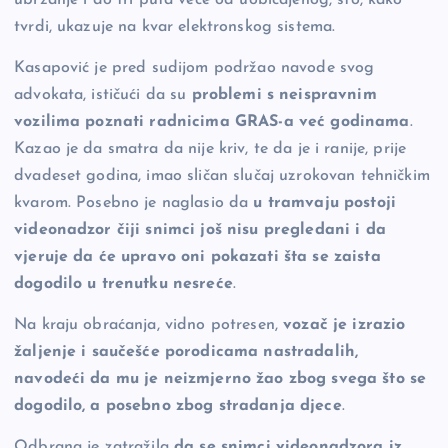
ubrzanje i do tri puta veće od uobičajenog, što, kako
tvrdi, ukazuje na kvar elektronskog sistema.
Kasapović je pred sudijom podržao navode svog
advokata, ističući da su
problemi s neispravnim
vozilima poznati radnicima GRAS-a već godinama
.
Kazao je da smatra da nije kriv, te da je i ranije, prije
dvadeset godina, imao sličan slučaj uzrokovan tehničkim
kvarom. Posebno je naglasio da
u tramvaju postoji
videonadzor čiji snimci još nisu pregledani i da
vjeruje da će upravo oni pokazati šta se zaista
dogodilo u trenutku nesreće
.
Na kraju obraćanja, vidno potresen,
vozač je izrazio
žaljenje i saučešće porodicama nastradalih,
navodeći da mu je neizmjerno žao zbog svega što se
dogodilo, a posebno zbog stradanja djece
.
Odbrana je zatražila
da se snimci videonadzora iz