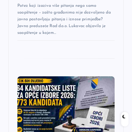
k
Potez koji izaziva više pitanja nego samo
a
saopštenje – zašto građanima nije dozvoljeno da
javno postavljaju pitanja i iznose primjedbe?
Javno preduzeće Rad d.o.o. Lukavac objavilo je
saopštenje u kojem…