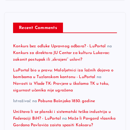
Recent Comments
Konkurs bez odluke Upravnog odbora? - LuPortal
na
Konkurs za direktora JU Centar za kulturu Lukavac:
zakonit postupak ili „skrojeni“ uslovi?
LuPortal bio u pravu: Maloljetnici iza lažnih dojava o
bombama u Tuzlanskom kantonu - LuPortal
na
Novosti iz Vlade TK: Provjere u školama TK u toku,
sigurnost učenika nije ugrožena
Istraživač
na
Pobuna Bošnjaka 1850. godine
Uništava li se planski i sistematski teška industrija u
Federaciji BiH? - LuPortal
na
Može li Pavgord vlasnika
Gordana Pavlovića zaista spasiti Koksaru?