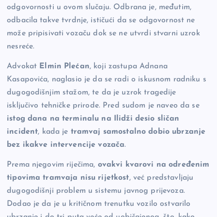
odgovornosti u ovom slučaju. Odbrana je, međutim,
odbacila takve tvrdnje, ističući da se odgovornost ne
može pripisivati vozaču dok se ne utvrdi stvarni uzrok
nesreće.
Advokat
Elmin Plećan
, koji zastupa Adnana
Kasapovića, naglasio je da se radi o iskusnom radniku s
dugogodišnjim stažom, te da je uzrok tragedije
isključivo tehničke prirode. Pred sudom je naveo da se
istog dana na terminalu na Ilidži desio sličan
incident
, kada je
tramvaj samostalno dobio ubrzanje
bez ikakve intervencije vozača
.
Prema njegovim riječima,
ovakvi kvarovi na određenim
tipovima tramvaja nisu rijetkost
, već predstavljaju
dugogodišnji problem u sistemu javnog prijevoza.
Dodao je da je u kritičnom trenutku vozilo ostvarilo