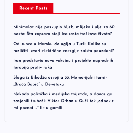
Recent Posts
Minimalac nije poskupio hljeb, mlijeko i ulje za 60
posto: Šta zapravo stoji iza rasta troškova života?
Od sunca u Maroku do uglja u Tuzli: Koliko su
različiti izvori električne energije zaista pouzdani?
Iran predstavio novu vakcinu i projekte naprednih
terapija protiv raka
Sloga iz Bikodža osvojila 33. Memorijalni turnir
„Braća Babić“ u Devetaku
Nekada politička i medijska zvijezda, a danas ga
zasjenili trubači: Viktor Orban u Guči tek „odnekle
mi poznat …“ lik u gomili