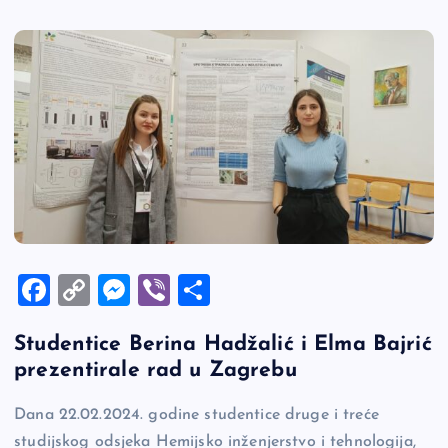
F
C
M
Vi
S
a
o
es
b
h
Studentice Berina Hadžalić i Elma Bajrić
c
p
se
er
ar
prezentirale rad u Zagrebu
e
y
n
e
b
Li
g
Dana 22.02.2024. godine studentice druge i treće
studijskog odsjeka Hemijsko inženjerstvo i tehnologija,