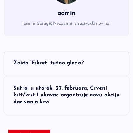
admin
Jasmin Garagić Nezavisni istraživački novinar
N
Zašto “Fikret” tužno gleda?
a
v
Sutra, u utorak, 27. februara, Crveni
križ/krst Lukavac organizuje novu akciju
i
darivanja krvi
g
a