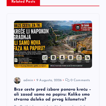
Related Posts
c
i
j
a
č
l
a
admin
9 Augusta, 2026
0 Comments
n
Brze ceste pred izbore ponovo kreću –
ali zasad samo na papiru: Koliko smo
a
stvarno daleko od prvog kilometra?