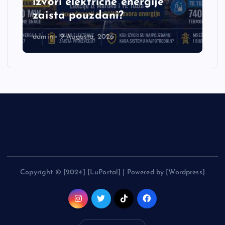
izvori električne energije
zaista pouzdani?
admin
9 Augusta, 2026
Copyright © [2024] [LuPortal] | Powered by [Wordpress]