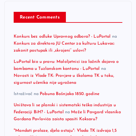
Recent Comments
Konkurs bez odluke Upravnog odbora? - LuPortal
na
Konkurs za direktora JU Centar za kulturu Lukavac:
zakonit postupak ili „skrojeni“ uslovi?
LuPortal bio u pravu: Maloljetnici iza lažnih dojava o
bombama u Tuzlanskom kantonu - LuPortal
na
Novosti iz Vlade TK: Provjere u školama TK u toku,
sigurnost učenika nije ugrožena
Istraživač
na
Pobuna Bošnjaka 1850. godine
Uništava li se planski i sistematski teška industrija u
Federaciji BiH? - LuPortal
na
Može li Pavgord vlasnika
Gordana Pavlovića zaista spasiti Koksaru?
"Mandati prolaze, djela ostaju": Vlada TK izdvaja 1,5