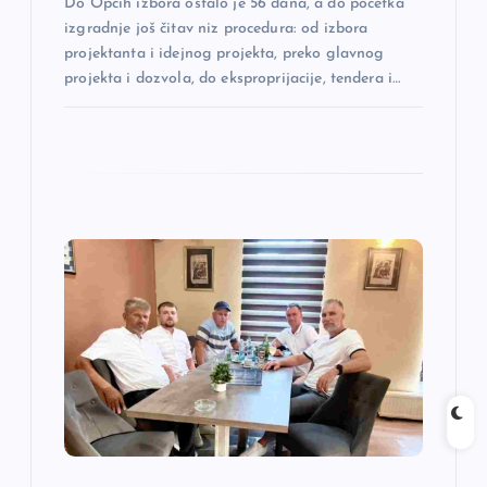
Do Općih izbora ostalo je 56 dana, a do početka
k
izgradnje još čitav niz procedura: od izbora
projektanta i idejnog projekta, preko glavnog
a
projekta i dozvola, do eksproprijacije, tendera i…