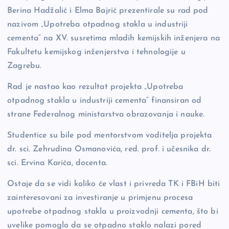
o
n
er
Berina Hadžalić i Elma Bajrić prezentirale su rad pod
o
k
nazivom „Upotreba otpadnog stakla u industriji
k
cementa“ na XV. susretima mladih kemijskih inženjera na
Fakultetu kemijskog inženjerstva i tehnologije u
Zagrebu.
Rad je nastao kao rezultat projekta „Upotreba
otpadnog stakla u industriji cementa“ finansiran od
strane Federalnog ministarstva obrazovanja i nauke.
Studentice su bile pod mentorstvom voditelja projekta
dr. sci. Zehrudina Osmanovića, red. prof. i učesnika dr.
sci. Ervina Karića, docenta.
Ostaje da se vidi koliko će vlast i privreda TK i FBiH biti
zainteresovani za investiranje u primjenu procesa
upotrebe otpadnog stakla u proizvodnji cementa, što bi
uvelike pomoglo da se otpadno staklo nalazi pored