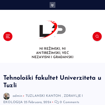
S
k
i
p
t
o
c
o
n
NI REŽIMSKI, NI
t
ANTIREŽIMSKI, VEĆ
e
NEZAVISNI I GRAĐANSKI
n
t
Tehnološki fakultet Univerziteta u
Tuzli
admin
TUZLANSKI KANTON
,
ZDRAVLJE I
EKOLOGIJA
25 Februara, 2024
0 Comments