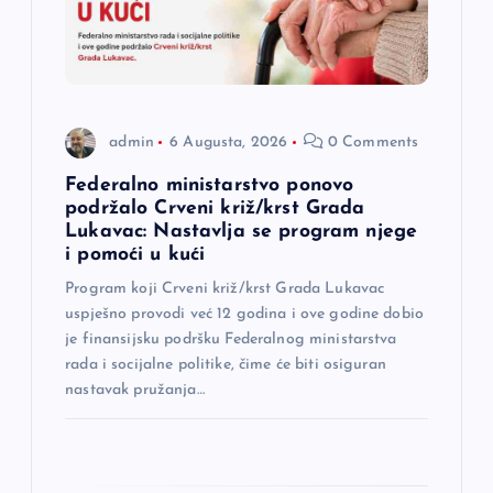
č
l
a
admin
6 Augusta, 2026
0 Comments
n
Federalno ministarstvo ponovo
a
podržalo Crveni križ/krst Grada
Lukavac: Nastavlja se program njege
i pomoći u kući
k
Program koji Crveni križ/krst Grada Lukavac
a
uspješno provodi već 12 godina i ove godine dobio
je finansijsku podršku Federalnog ministarstva
rada i socijalne politike, čime će biti osiguran
nastavak pružanja…