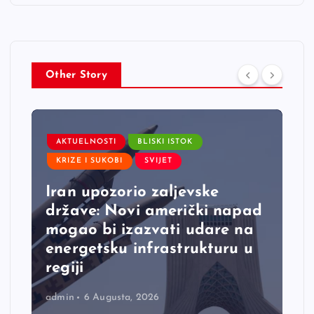
Other Story
AKTUELNOSTI
BLISKI ISTOK
KRIZE I SUKOBI
SVIJET
Iran upozorio zaljevske
države: Novi američki napad
mogao bi izazvati udare na
energetsku infrastrukturu u
regiji
admin
6 Augusta, 2026