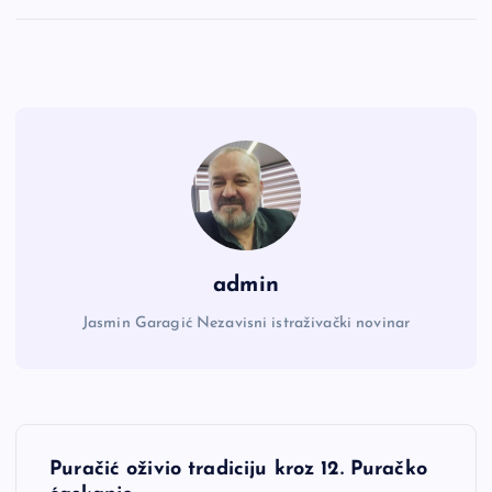
admin
Jasmin Garagić Nezavisni istraživački novinar
N
Puračić oživio tradiciju kroz 12. Puračko