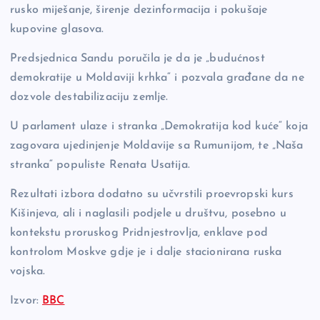
rusko miješanje, širenje dezinformacija i pokušaje
kupovine glasova.
Predsjednica Sandu poručila je da je „budućnost
demokratije u Moldaviji krhka“ i pozvala građane da ne
dozvole destabilizaciju zemlje.
U parlament ulaze i stranka „Demokratija kod kuće“ koja
zagovara ujedinjenje Moldavije sa Rumunijom, te „Naša
stranka“ populiste Renata Usatija.
Rezultati izbora dodatno su učvrstili proevropski kurs
Kišinjeva, ali i naglasili podjele u društvu, posebno u
kontekstu proruskog Pridnjestrovlja, enklave pod
kontrolom Moskve gdje je i dalje stacionirana ruska
vojska.
Izvor:
BBC