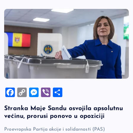
F
C
M
Vi
S
a
o
es
b
h
Stranka Maje Sandu osvojila apsolutnu
c
p
se
er
ar
većinu, prorusi ponovo u opoziciji
e
y
n
e
b
Li
g
Proevropska Partija akcije i solidarnosti (PAS)