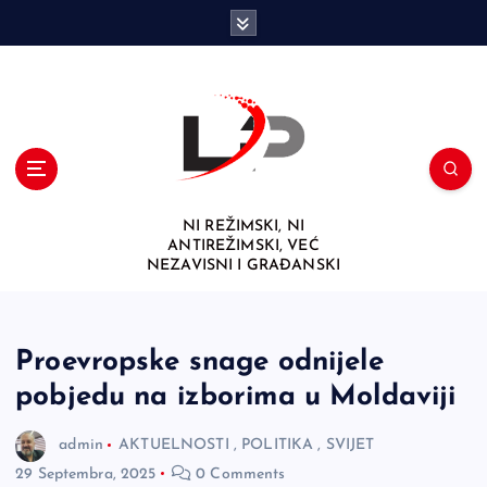
S
k
i
p
t
o
c
o
n
NI REŽIMSKI, NI
t
ANTIREŽIMSKI, VEĆ
e
NEZAVISNI I GRAĐANSKI
n
t
Proevropske snage odnijele
pobjedu na izborima u Moldaviji
admin
AKTUELNOSTI
,
POLITIKA
,
SVIJET
29 Septembra, 2025
0 Comments