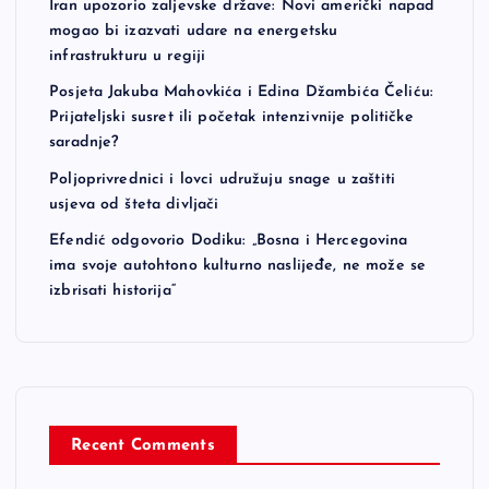
Iran upozorio zaljevske države: Novi američki napad
mogao bi izazvati udare na energetsku
infrastrukturu u regiji
Posjeta Jakuba Mahovkića i Edina Džambića Čeliću:
Prijateljski susret ili početak intenzivnije političke
saradnje?
Poljoprivrednici i lovci udružuju snage u zaštiti
usjeva od šteta divljači
Efendić odgovorio Dodiku: „Bosna i Hercegovina
ima svoje autohtono kulturno naslijeđe, ne može se
izbrisati historija“
Recent Comments