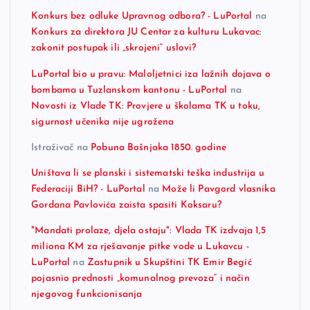
Konkurs bez odluke Upravnog odbora? - LuPortal
na
Konkurs za direktora JU Centar za kulturu Lukavac:
zakonit postupak ili „skrojeni“ uslovi?
LuPortal bio u pravu: Maloljetnici iza lažnih dojava o
bombama u Tuzlanskom kantonu - LuPortal
na
Novosti iz Vlade TK: Provjere u školama TK u toku,
sigurnost učenika nije ugrožena
Istraživač
na
Pobuna Bošnjaka 1850. godine
Uništava li se planski i sistematski teška industrija u
Federaciji BiH? - LuPortal
na
Može li Pavgord vlasnika
Gordana Pavlovića zaista spasiti Koksaru?
"Mandati prolaze, djela ostaju": Vlada TK izdvaja 1,5
miliona KM za rješavanje pitke vode u Lukavcu -
LuPortal
na
Zastupnik u Skupštini TK Emir Begić
pojasnio prednosti „komunalnog prevoza“ i način
njegovog funkcionisanja