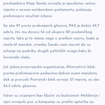
predsjednice Maje Sandu osvojila je apsolutnu većinu
o
n
er
mjesta u novom moldavskom parlamentu, pokazuju
o
k
preliminarni rezultati izbora.
k
Sa oko 97 posto prebrojanih glasova, PAS je dobio 49,7
odsto, što mu donosi 54 od ukupno 101 poslaničkog
mjesta. Iako je to manje nego u prošlom sazivu, kada je
imala 61 mandat, stranka Sandu neće morati da se
oslanja na podršku drugih političkih snaga kako bi
formirala vladu.
Još jedna proevropska organizacija, Alternativni blok,
prema preliminarnim podacima dobiće osam mandata,
dok je proruski Patriotski blok osvojio 27 mjesta, sa oko
24,5 odsto glasova.
Izbori su ocijenjeni kao ključni za budućnost Moldavije i
njen evropski put, a kampanju su pratile optužbe za