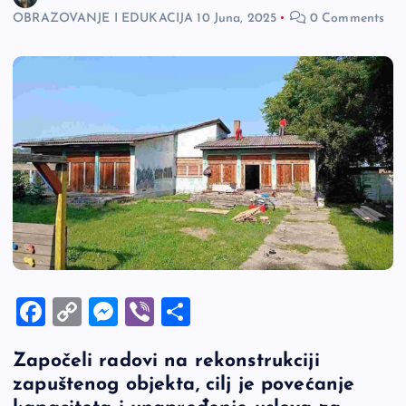
OBRAZOVANJE I EDUKACIJA
10 Juna, 2025
0 Comments
F
C
M
Vi
S
a
o
es
b
h
Započeli radovi na rekonstrukciji
c
p
se
er
ar
zapuštenog objekta, cilj je povećanje
e
y
n
e