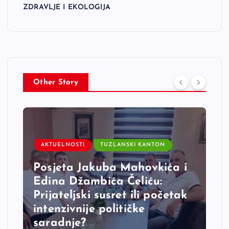
ZDRAVLJE I EKOLOGIJA
Other Story
AKTUELNOSTI
TUZLANSKI KANTON
Posjeta Jakuba Mahovkića i
Edina Džambića Čeliću:
Prijateljski susret ili početak
intenzivnije političke
saradnje?