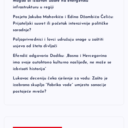
mogao bi izazvati udare na energetsku
infrastrukturu u regiji
Posjeta Jakuba Mahovkića i Edina Džambića Čeliću:
Prijateljski susret ili početak intenzivnije političke
saradnje?
Poljoprivrednici i lovci udružuju snage u zaštiti
usjeva od šteta divljači
Efendić odgovorio Dodiku: „Bosna i Hercegovina
ima svoje autohtono kulturno naslijeđe, ne može se
izbrisati historija“
Lukavac deceniju čeka rješenje za vodu: Zašto je
izabrana skuplja “Fabrika vode” umjesto sanacije
postojeće mreže?