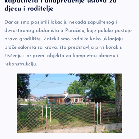
kapaciteta i unapređenje uslova za
b
Li
g
djecu i roditelje
o
n
er
Danas smo posjetili lokaciju nekada zapuštenog i
o
k
devastiranog obdaništa u Puračiću, koje polako postaje
k
pravo gradilište. Zatekli smo radnike kako uklanjaju
ploče salonita sa krova, što predstavlja prvi korak u
čišćenju i pripremi objekta za kompletnu obnovu i
rekonstrukciju.