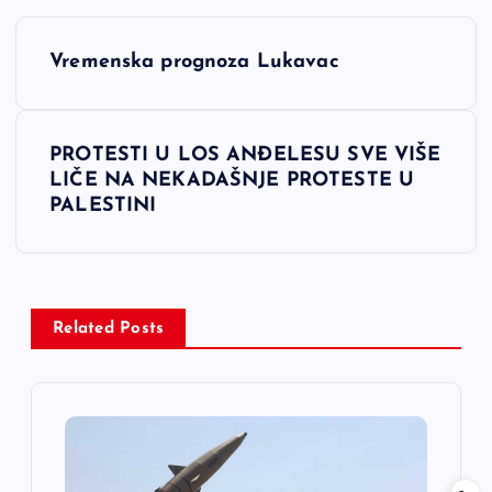
N
Vremenska prognoza Lukavac
a
v
PROTESTI U LOS ANĐELESU SVE VIŠE
LIČE NA NEKADAŠNJE PROTESTE U
i
PALESTINI
g
a
Related Posts
c
i
j