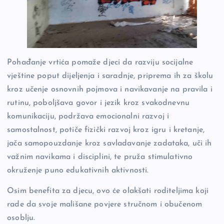
Pohađanje vrtića pomaže djeci da razviju socijalne
vještine poput dijeljenja i saradnje, priprema ih za školu
kroz učenje osnovnih pojmova i navikavanje na pravila i
rutinu, poboljšava govor i jezik kroz svakodnevnu
komunikaciju, podržava emocionalni razvoj i
samostalnost, potiče fizički razvoj kroz igru i kretanje,
jača samopouzdanje kroz savladavanje zadataka, uči ih
važnim navikama i disciplini, te pruža stimulativno
okruženje puno edukativnih aktivnosti.
Osim benefita za djecu, ovo će olakšati roditeljima koji
rade da svoje mališane povjere stručnom i obučenom
osoblju.