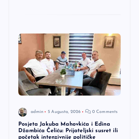
admin
5 Augusta, 2026
0 Comments
Posjeta Jakuba Mahovkića i Edina
Džambića Čeliću: Prijateljski susret ili
početak intenzivnije političke