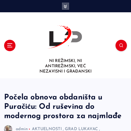
S
k
i
p
t
o
c
o
n
NI REŽIMSKI, NI
t
ANTIREŽIMSKI, VEĆ
e
NEZAVISNI I GRAĐANSKI
n
t
Počela obnova obdaništa u
Puračiću: Od ruševina do
modernog prostora za najmlađe
admin
AKTUELNOSTI
,
GRAD LUKAVAC
,