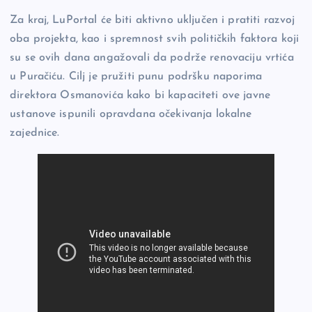
Za kraj, LuPortal će biti aktivno uključen i pratiti razvoj
oba projekta, kao i spremnost svih političkih faktora koji
su se ovih dana angažovali da podrže renovaciju vrtića
u Puračiću. Cilj je pružiti punu podršku naporima
direktora Osmanovića kako bi kapaciteti ove javne
ustanove ispunili opravdana očekivanja lokalne
zajednice.