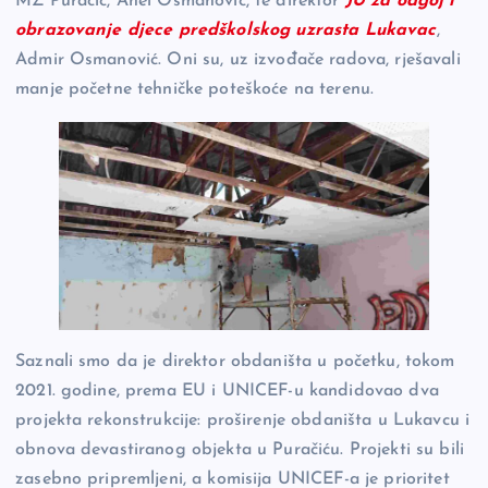
MZ Puračić, Anel Osmanović, te direktor
JU za odgoj i
obrazovanje djece predškolskog uzrasta Lukavac
,
Admir Osmanović. Oni su, uz izvođače radova, rješavali
manje početne tehničke poteškoće na terenu.
Saznali smo da je direktor obdaništa u početku, tokom
2021. godine, prema EU i UNICEF-u kandidovao dva
projekta rekonstrukcije: proširenje obdaništa u Lukavcu i
obnova devastiranog objekta u Puračiću. Projekti su bili
zasebno pripremljeni, a komisija UNICEF-a je prioritet