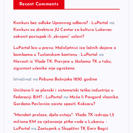
Recent Comments
Konkurs bez odluke Upravnog odbora? - LuPortal
na
Konkurs za direktora JU Centar za kulturu Lukavac:
zakonit postupak ili „skrojeni“ uslovi?
LuPortal bio u pravu: Maloljetnici iza lažnih dojava o
bombama u Tuzlanskom kantonu - LuPortal
na
Novosti iz Vlade TK: Provjere u školama TK u toku,
sigurnost učenika nije ugrožena
Istraživač
na
Pobuna Bošnjaka 1850. godine
Uništava li se planski i sistematski teška industrija u
Federaciji BiH? - LuPortal
na
Može li Pavgord vlasnika
Gordana Pavlovića zaista spasiti Koksaru?
"Mandati prolaze, djela ostaju": Vlada TK izdvaja 1,5
miliona KM za rješavanje pitke vode u Lukavcu -
LuPortal
na
Zastupnik u Skupštini TK Emir Begić