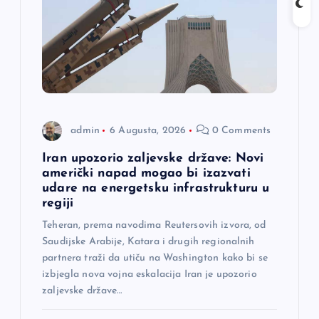
a
č
l
a
admin
6 Augusta, 2026
0 Comments
n
Iran upozorio zaljevske države: Novi
američki napad mogao bi izazvati
a
udare na energetsku infrastrukturu u
regiji
k
Teheran, prema navodima Reutersovih izvora, od
Saudijske Arabije, Katara i drugih regionalnih
a
partnera traži da utiču na Washington kako bi se
izbjegla nova vojna eskalacija Iran je upozorio
zaljevske države…