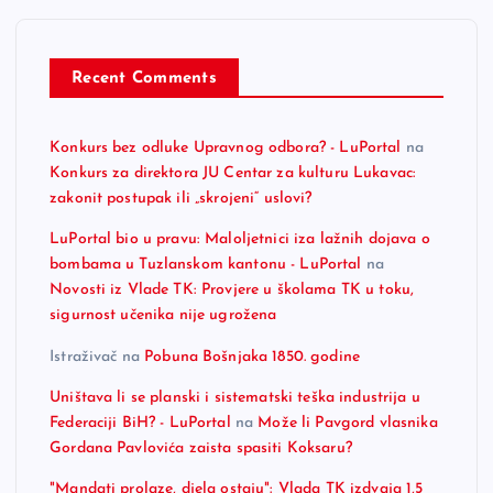
Recent Comments
Konkurs bez odluke Upravnog odbora? - LuPortal
na
Konkurs za direktora JU Centar za kulturu Lukavac:
zakonit postupak ili „skrojeni“ uslovi?
LuPortal bio u pravu: Maloljetnici iza lažnih dojava o
bombama u Tuzlanskom kantonu - LuPortal
na
Novosti iz Vlade TK: Provjere u školama TK u toku,
sigurnost učenika nije ugrožena
Istraživač
na
Pobuna Bošnjaka 1850. godine
Uništava li se planski i sistematski teška industrija u
Federaciji BiH? - LuPortal
na
Može li Pavgord vlasnika
Gordana Pavlovića zaista spasiti Koksaru?
"Mandati prolaze, djela ostaju": Vlada TK izdvaja 1,5