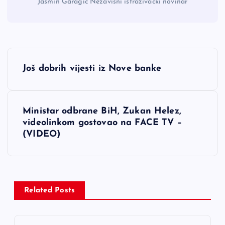
Jasmin Garagić Nezavisni istraživački novinar
N
Još dobrih vijesti iz Nove banke
a
v
Ministar odbrane BiH, Zukan Helez,
videolinkom gostovao na FACE TV –
i
(VIDEO)
g
a
Related Posts
c