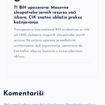
TI BiH upozorava: Masovne
zloupotrebe javnih resursa uoči
izbora, CIK znatno ublažio praksu
kažnjavanja
Transparency International BiH evidentirao je više
od 1.200 slučajeva mogućih zloupotreba javnih
resursa, 26 prijava upućeno je nadležnim
institucijama, dok organizacija upozorava da
Centralna izborna komisija u ovom izbornom
ciklusu…
Komentariši
Vaša email adresa neće biti objavljivana.
Neophodna polja su