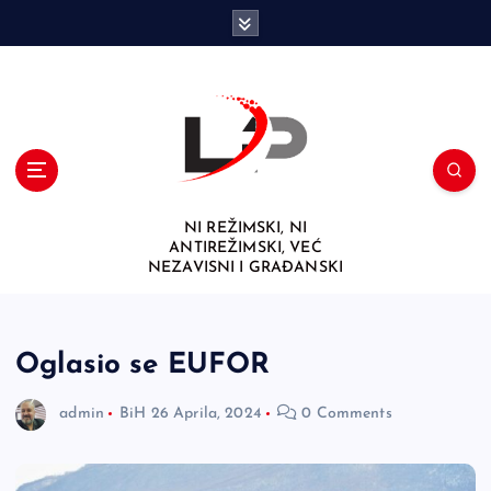
S
k
i
p
t
o
c
o
n
NI REŽIMSKI, NI
t
ANTIREŽIMSKI, VEĆ
e
NEZAVISNI I GRAĐANSKI
n
t
Oglasio se EUFOR
admin
BiH
26 Aprila, 2024
0 Comments