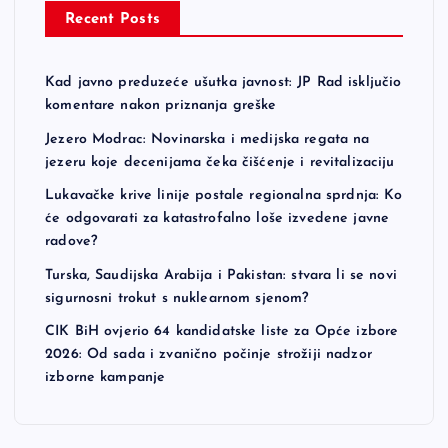
Recent Posts
Kad javno preduzeće ušutka javnost: JP Rad isključio
komentare nakon priznanja greške
Jezero Modrac: Novinarska i medijska regata na
jezeru koje decenijama čeka čišćenje i revitalizaciju
Lukavačke krive linije postale regionalna sprdnja: Ko
će odgovarati za katastrofalno loše izvedene javne
radove?
Turska, Saudijska Arabija i Pakistan: stvara li se novi
sigurnosni trokut s nuklearnom sjenom?
CIK BiH ovjerio 64 kandidatske liste za Opće izbore
2026: Od sada i zvanično počinje strožiji nadzor
izborne kampanje