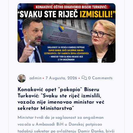
i
j
a
č
l
a
admin
7 Augusta, 2026
0 Comments
n
Konaković opet “pokopio” Biseru
Turković: “Svaku ste riječ izmislili,
a
vozača nije imenovao ministar već
sekretar Ministarstva”
k
Ministar tvrdi da je saglasnost za angažman
vozača u Ambasadi BiH u Danskoj potpisao
tadašnji sekretar po ovlaštenju Damir Đanko, bivši