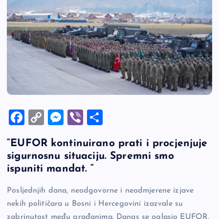
F
C
M
Vi
S
a
o
es
b
h
“EUFOR kontinuirano prati i procjenjuje
c
p
se
er
ar
sigurnosnu situaciju. Spremni smo
e
y
n
e
ispuniti mandat. “
b
Li
g
Posljednjih dana, neodgovorne i neodmjerene izjave
o
n
er
nekih političara u Bosni i Hercegovini izazvale su
o
k
zabrinutost među građanima. Danas se oglasio EUFOR,