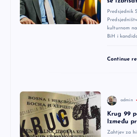
se izbrisat
j
Predsjednik 
Predsjedništ
a
kulturnom na
BiH i kandid
č
l
Continue r
a
n
admin
a
Krug 99 p
Između pr
k
Zahtjev za h