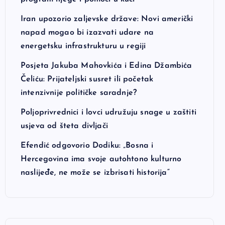
Iran upozorio zaljevske države: Novi američki
napad mogao bi izazvati udare na
energetsku infrastrukturu u regiji
Posjeta Jakuba Mahovkića i Edina Džambića
Čeliću: Prijateljski susret ili početak
intenzivnije političke saradnje?
Poljoprivrednici i lovci udružuju snage u zaštiti
usjeva od šteta divljači
Efendić odgovorio Dodiku: „Bosna i
Hercegovina ima svoje autohtono kulturno
naslijeđe, ne može se izbrisati historija“