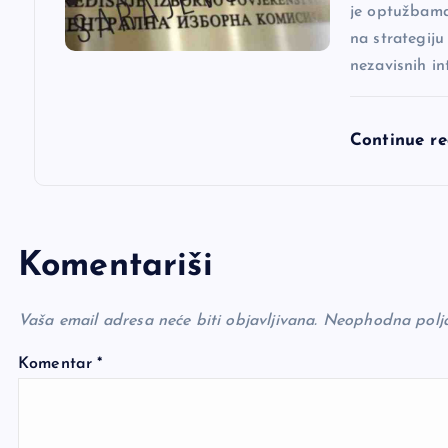
a
je optužbama 
na strategiju
nezavisnih in
Continue r
Komentariši
Vaša email adresa neće biti objavljivana.
Neophodna polj
Komentar
*