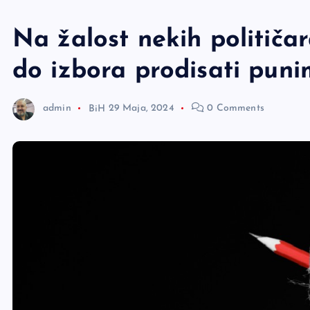
e
r
Na žalost nekih političa
do izbora prodisati pun
admin
BiH
29 Maja, 2024
0 Comments