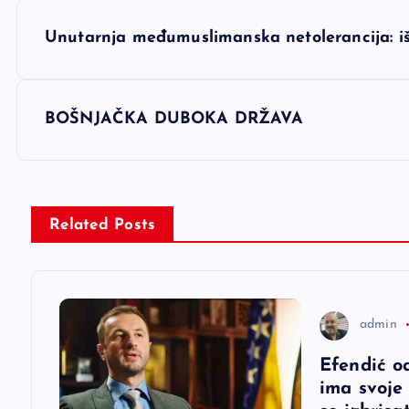
N
Unutarnja međumuslimanska netolerancija: i
a
v
BOŠNJAČKA DUBOKA DRŽAVA
i
g
Related Posts
a
c
admin
Efendić o
i
ima svoje