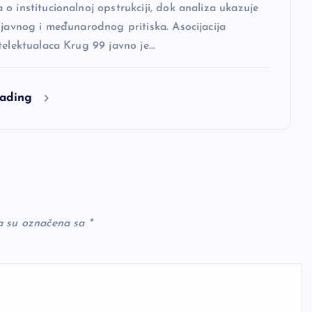
o institucionalnoj opstrukciji, dok analiza ukazuje
 javnog i međunarodnog pritiska. Asocijacija
telektualaca Krug 99 javno je…
eading
a su označena sa
*