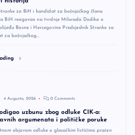
i historija“
Stranke za BiH i kandidat za bošnjačkog člana
va BiH reagovao na tvrdnje Milorada Dodika o
slijeđu Bosne i Hercegovine Predsjednik Stranke za
at za bošnjačkog…
eading
4 Augusta, 2026
0 Comments
odigao uzbunu zbog odluke CIK-a:
avnih argumenata i političke poruke
itnom objavom odluke o glasačkim listićima praćen