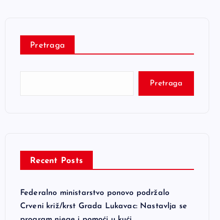
Pretraga
Pretraga
Recent Posts
Federalno ministarstvo ponovo podržalo
Crveni križ/krst Grada Lukavac: Nastavlja se
program njege i pomoći u kući