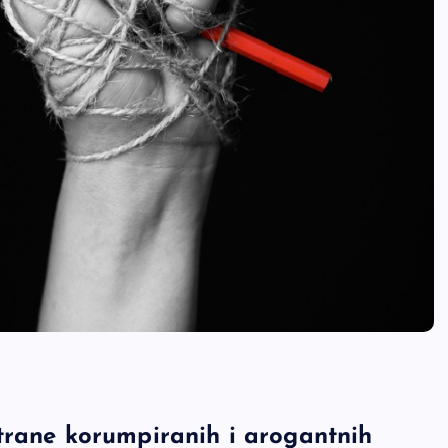
trane korumpiranih i arogantnih