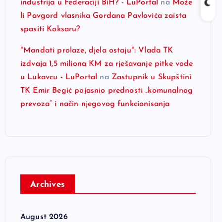
industrija u Federaciji BiH? - LuPortal
na
Može
li Pavgord vlasnika Gordana Pavlovića zaista
spasiti Koksaru?
"Mandati prolaze, djela ostaju": Vlada TK
izdvaja 1,5 miliona KM za rješavanje pitke vode
u Lukavcu - LuPortal
na
Zastupnik u Skupštini
TK Emir Begić pojasnio prednosti „komunalnog
prevoza“ i način njegovog funkcionisanja
Archives
August 2026