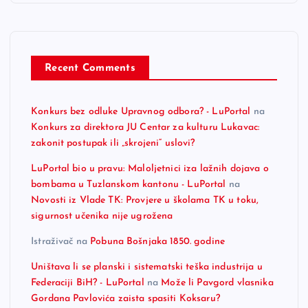
Recent Comments
Konkurs bez odluke Upravnog odbora? - LuPortal
na
Konkurs za direktora JU Centar za kulturu Lukavac:
zakonit postupak ili „skrojeni“ uslovi?
LuPortal bio u pravu: Maloljetnici iza lažnih dojava o
bombama u Tuzlanskom kantonu - LuPortal
na
Novosti iz Vlade TK: Provjere u školama TK u toku,
sigurnost učenika nije ugrožena
Istraživač
na
Pobuna Bošnjaka 1850. godine
Uništava li se planski i sistematski teška industrija u
Federaciji BiH? - LuPortal
na
Može li Pavgord vlasnika
Gordana Pavlovića zaista spasiti Koksaru?