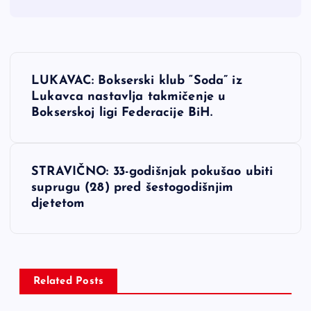
N
LUKAVAC: Bokserski klub “Soda” iz
a
Lukavca nastavlja takmičenje u
Bokserskoj ligi Federacije BiH.
v
i
STRAVIČNO: 33-godišnjak pokušao ubiti
suprugu (28) pred šestogodišnjim
g
djetetom
a
c
Related Posts
i