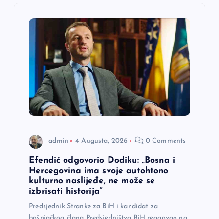
j
a
č
l
a
n
admin
4 Augusta, 2026
0 Comments
a
Efendić odgovorio Dodiku: „Bosna i
Hercegovina ima svoje autohtono
kulturno naslijeđe, ne može se
k
izbrisati historija“
a
Predsjednik Stranke za BiH i kandidat za
bošnjačkog člana Predsjedništva BiH reagovao na