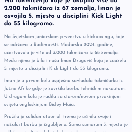
Na takmičenju koje je okupila više od
c
p
se
er
ar
2.200 takmičara iz 67 zemalja, Iman je
e
y
n
e
osvojila 5. mjesto u disciplini Kick Light
b
Li
g
do 55 kilograma.
o
n
er
Na Svjetskom juniorskom prvenstvu u kickboxingu, koje
o
k
se održava u Budimpešti, Mađarska 2024. godine,
k
učestvovalo je više od 3.000 takmičara iz 68 zemalja.
Među njima je bila i naša Iman Drugović koja je zauzela
5. mjesto u disciplini Kick Light do 55 kilograma.
Iman je u prvom kolu uspješno savladala takmičarku iz
Južne Afrike gdje je završila borbu tehničkim nokautom.
U drugom kolu je radila sa starom/novom prvakinjom
svijeta engleskinjom Bisley Maia.
Pružila je solidan otpor ali trema je učinila svoje i
nažalost borba je izgubljena. Suma sumarum 5. mjesto je