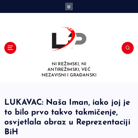
S
k
i
p
t
o
c
o
n
NI REŽIMSKI, NI
t
ANTIREŽIMSKI, VEĆ
e
NEZAVISNI I GRAĐANSKI
n
t
LUKAVAC: Naša Iman, iako joj je
to bilo prvo takvo takmičenje,
osvjetlala obraz u Reprezentaciji
BiH