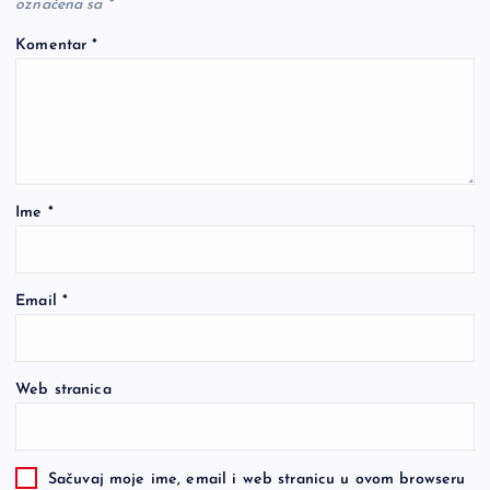
označena sa
*
Komentar
*
Ime
*
Email
*
Web stranica
Sačuvaj moje ime, email i web stranicu u ovom browseru