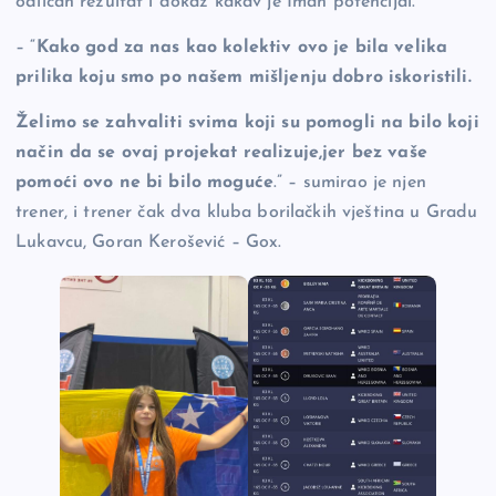
odličan rezultat i dokaz kakav je Iman potencijal.
– “
Kako god za nas kao kolektiv ovo je bila velika
prilika koju smo po našem mišljenju dobro iskoristili.
Želimo se zahvaliti svima koji su pomogli na bilo koji
način da se ovaj projekat realizuje,jer bez vaše
pomoći ovo ne bi bilo moguće
.” – sumirao je njen
trener, i trener čak dva kluba borilačkih vještina u Gradu
Lukavcu, Goran Kerošević – Gox.