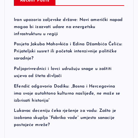
Recent Posts
Iran upozorio zaljevske države: Novi američki napad
mogao bi izazvati udare na energetsku
infrastrukturu u regiji
Posjeta Jakuba Mahovkića i Edina Džambića Čeliću:
Prijateljski susret ili početak intenzivnije političke
saradnje?
Poljoprivrednici i lovci udružuju snage u zaštiti
usjeva od šteta divljači
Efendić odgovorio Dodiku: „Bosna i Hercegovina
ima svoje autohtono kulturno naslijeđe, ne može se
izbrisati historija“
Lukavac deceniju čeka rješenje za vodu: Zašto je
izabrana skuplja “Fabrika vode” umjesto sanacije
postojeće mreže?