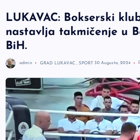
e
r
LUKAVAC: Bokserski klub
nastavlja takmičenje u B
BiH.
admin
GRAD LUKAVAC
,
SPORT
30 Augusta, 2024