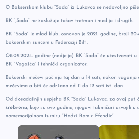
e
y
n
e
O Bokserskom klubu “Soda” iz Lukavca se nedovoljno piše
b
Li
g
BK “,Soda” ne zaslužuje takav tretman i medija i drugih.
o
n
er
o
k
BK “Soda” je mlad klub, osnovan je 2021. godine, broji 20-
k
bokserskim suncem u Federaciji BiH.
O8.09.2024. godine (nedjelja) BK “Soda” će učestvovati u n
BK “Vogošća” i tehnički organizator.
Bokserski mečevi počinju taj dan u 14 sati, nakon vaganja od
mečevima a biti će održano od 11 do 12 sati isti dan
Od dosadašnjih uspjeha BK “Soda” Lukavac, za ovaj put
srebrenu
, koje su ove godine, njegovi takmičari osvojili 
namemorijalnom turniru “Hadzi Ramiz Efendic”.