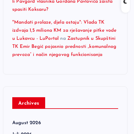
li Pavgord vlasnika Gordana Pavlovića zaista
spasiti Koksaru?
"Mandati prolaze, djela ostaju": Vlada TK
izdvaja 1,5 miliona KM za rješavanje pitke vode
u Lukavcu - LuPortal
na
Zastupnik u Skupštini
TK Emir Begić pojasnio prednosti „komunalnog
prevoza“ i način njegovog funkcionisanja
Archives
August 2026