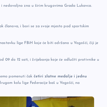
 i nedovoljno zna u širim krugovima Grada Lukavca.
ak članova, i bori se za svoje mjesto pod sportskim
astavku lige FBiH koje će biti održano u Vogošći, čiji je
 09 do 12 sati, i žrijebanja koje će odlučiti protivnike u
 ćemo pomenuti čak
četiri zlatne medalje i jednu
u drugom kolu lige Federacije baš u Vogošći, na