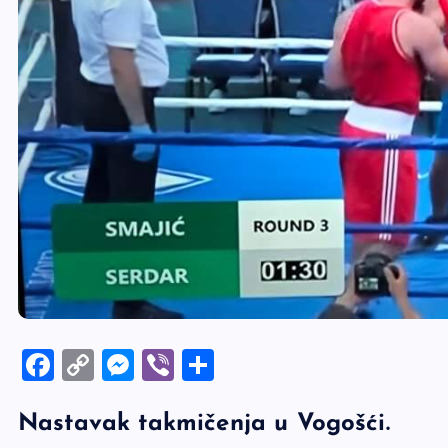
F
C
M
Vi
S
a
o
es
b
h
Nastavak takmičenja u Vogošći.
c
p
se
er
ar