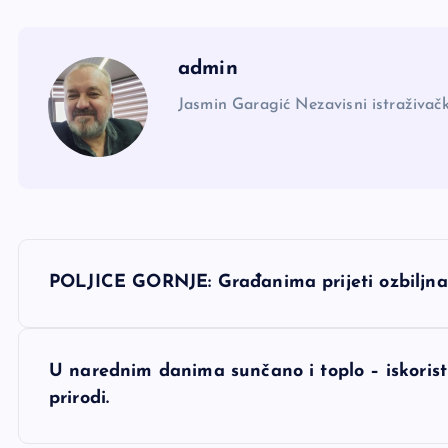
admin
Jasmin Garagić Nezavisni istraživačk
N
POLJICE GORNJE: Građanima prijeti ozbiljn
a
v
U narednim danima sunčano i toplo – iskoristi
prirodi.
i