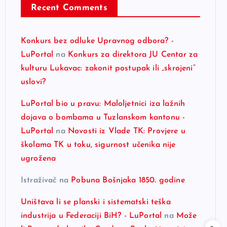
Recent Comments
Konkurs bez odluke Upravnog odbora? -
LuPortal
na
Konkurs za direktora JU Centar za
kulturu Lukavac: zakonit postupak ili „skrojeni“
uslovi?
LuPortal bio u pravu: Maloljetnici iza lažnih
dojava o bombama u Tuzlanskom kantonu -
LuPortal
na
Novosti iz Vlade TK: Provjere u
školama TK u toku, sigurnost učenika nije
ugrožena
Istraživač
na
Pobuna Bošnjaka 1850. godine
Uništava li se planski i sistematski teška
industrija u Federaciji BiH? - LuPortal
na
Može