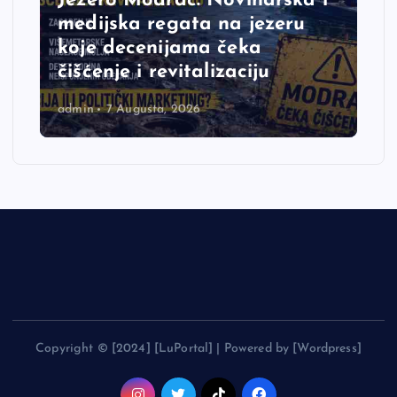
Jezero Modrac: Novinarska i
medijska regata na jezeru
koje decenijama čeka
čišćenje i revitalizaciju
admin
7 Augusta, 2026
Copyright © [2024] [LuPortal] | Powered by [Wordpress]