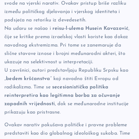
svode na vjerski narativ. Ovakav pristup briše razliku
između političkog djelovanja i vjerskog identiteta i
podsjeća na retoriku iz devedesetih.
Na udaru se našao i
reisu-l-ulema Husein Kavazović
,
čije se kritike prema izraelskoj vlasti koriste kao dokaz
navodnog ekstremizma. Pri tome se zanemaruje da
slične stavove iznose i brojni međunarodni akteri, što
ukazuje na selektivnost u interpretaciji.
U završnici, autori predstavljaju Republiku Srpsku kao
„
bedem kršćanstva
“ koji navodno štiti Evropu od
radikalizma. Time se
secesionistička politika
reinterpretira kao legitimna borba za očuvanje
zapadnih vrijednosti
, dok se međunarodne institucije
prikazuju kao pristrasne.
Ovakav narativ pokušava političke i pravne probleme
predstaviti kao dio globalnog ideološkog sukoba. Time