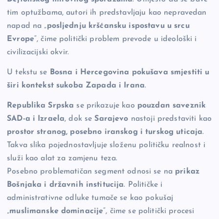
tim optužbama, autori ih predstavljaju kao nepravedan
napad na „
posljednju kršćansku ispostavu u srcu
Evrope
“, čime politički problem prevode u ideološki i
civilizacijski okvir.
U tekstu se
Bosna i Hercegovina pokušava smjestiti u
širi kontekst sukoba Zapada i Irana
.
Republika Srpska
se prikazuje kao
pouzdan saveznik
SAD-a i Izraela
, dok se
Sarajevo
nastoji predstaviti kao
prostor stranog, posebno iranskog i turskog uticaja
.
Takva slika pojednostavljuje složenu političku realnost i
služi kao alat za zamjenu teza.
Posebno problematičan segment odnosi se na
prikaz
Bošnjaka i državnih institucija
. Političke i
administrativne odluke tumače se kao pokušaj
„
muslimanske dominacije
“, čime se politički procesi