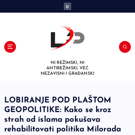
S
k
i
p
t
o
c
o
n
NI REŽIMSKI, NI
t
ANTIREŽIMSKI, VEĆ
e
NEZAVISNI I GRAĐANSKI
n
t
LOBIRANJE POD PLAŠTOM
GEOPOLITIKE: Kako se kroz
strah od islama pokušava
rehabilitovati politika Milorada