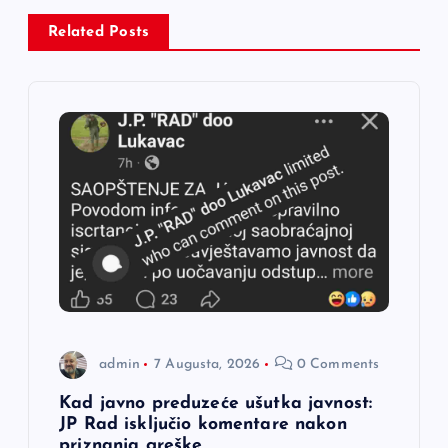
c
Related Posts
i
j
a
č
l
a
n
admin
7 Augusta, 2026
0 Comments
a
Kad javno preduzeće ušutka javnost:
JP Rad isključio komentare nakon
priznanja greške