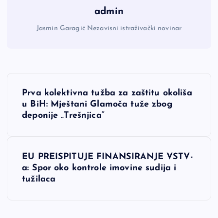
admin
Jasmin Garagić Nezavisni istraživački novinar
N
Prva kolektivna tužba za zaštitu okoliša
a
u BiH: Mještani Glamoča tuže zbog
deponije „Trešnjica“
v
i
EU PREISPITUJE FINANSIRANJE VSTV-
a: Spor oko kontrole imovine sudija i
g
tužilaca
a