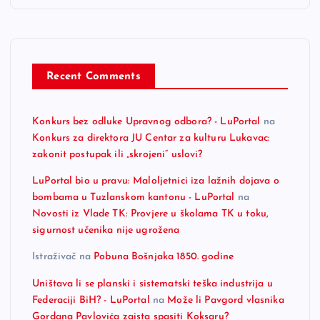
Recent Comments
Konkurs bez odluke Upravnog odbora? - LuPortal
na
Konkurs za direktora JU Centar za kulturu Lukavac:
zakonit postupak ili „skrojeni“ uslovi?
LuPortal bio u pravu: Maloljetnici iza lažnih dojava o
bombama u Tuzlanskom kantonu - LuPortal
na
Novosti iz Vlade TK: Provjere u školama TK u toku,
sigurnost učenika nije ugrožena
Istraživač
na
Pobuna Bošnjaka 1850. godine
Uništava li se planski i sistematski teška industrija u
Federaciji BiH? - LuPortal
na
Može li Pavgord vlasnika
Gordana Pavlovića zaista spasiti Koksaru?