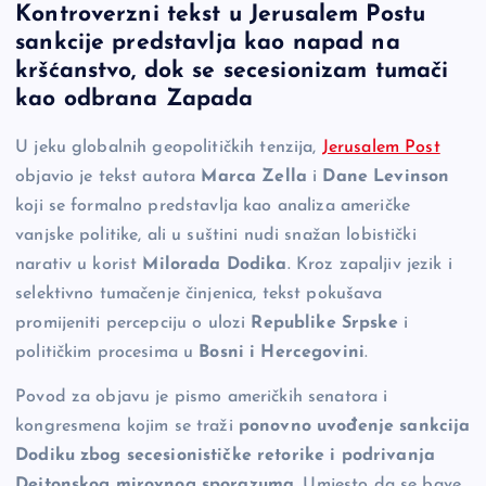
Kontroverzni tekst u Jerusalem Postu
c
p
se
er
ar
sankcije predstavlja kao napad na
e
y
n
e
kršćanstvo, dok se secesionizam tumači
b
Li
g
kao odbrana Zapada
o
n
er
U jeku globalnih geopolitičkih tenzija,
Jerusalem Post
o
k
objavio je tekst autora
Marca Zella
i
Dane Levinson
k
koji se formalno predstavlja kao analiza američke
vanjske politike, ali u suštini nudi snažan lobistički
narativ u korist
Milorada Dodika
. Kroz zapaljiv jezik i
selektivno tumačenje činjenica, tekst pokušava
promijeniti percepciju o ulozi
Republike Srpske
i
političkim procesima u
Bosni i Hercegovini
.
Povod za objavu je pismo američkih senatora i
kongresmena kojim se traži
ponovno uvođenje sankcija
Dodiku zbog secesionističke retorike i podrivanja
Dejtonskog mirovnog sporazuma
. Umjesto da se bave