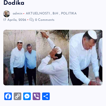
Dodika
admin
AKTUELNOSTI
,
BiH
,
POLITIKA
17 Aprila, 2026
0 Comments
F
C
M
Vi
S
a
o
es
b
h