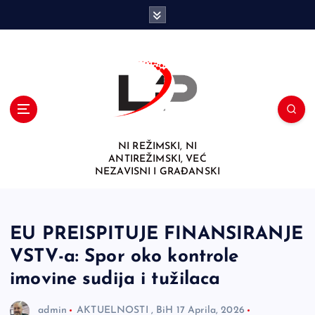
S
k
i
p
t
o
c
o
n
NI REŽIMSKI, NI
t
ANTIREŽIMSKI, VEĆ
e
NEZAVISNI I GRAĐANSKI
n
t
EU PREISPITUJE FINANSIRANJE
VSTV-a: Spor oko kontrole
imovine sudija i tužilaca
admin
AKTUELNOSTI
,
BiH
17 Aprila, 2026