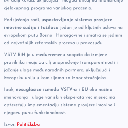
svi dalji koraci, uključujući i mogući uticaj na finansiranje
cjelokupnog programa vanjskog praćenja.
Podsjećanja radi,
uspostavljanje sistema provjere
imovine sudija i tužilaca
jedan je od ključnih uslova na
evropskom putu Bosne i Hercegovine i smatra se jednim
od najvažnijih reformskih procesa u pravosuđu.
VSTV BiH je u međuvremenu saopćio da izmjene
pravilnika imaju za cilj unapređenje transparentnosti i
jačanje uloge međunarodnih partnera, uključujući i
Evropsku uniju u komisijama za izbor stručnjaka.
Ipak,
nesuglasice između VSTV-a i EU
oko načina
imenovanja i uloge vanjskih eksperata već mjesecima
opterećuju implementaciju sistema provjere imovine i
njegovu punu funkcionalnost.
Izvor:
Politički.ba