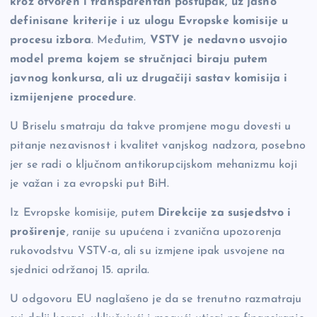
kroz otvoren i transparentan postupak, uz jasno
definisane kriterije i uz ulogu Evropske komisije u
procesu izbora
. Međutim,
VSTV je nedavno usvojio
model prema kojem se stručnjaci biraju putem
javnog konkursa, ali uz drugačiji sastav komisija i
izmijenjene procedure
.
U Briselu smatraju da takve promjene mogu dovesti u
pitanje nezavisnost i kvalitet vanjskog nadzora, posebno
jer se radi o ključnom antikorupcijskom mehanizmu koji
je važan i za evropski put BiH.
Iz Evropske komisije, putem
Direkcije za susjedstvo i
proširenje
, ranije su upućena i zvanična upozorenja
rukovodstvu VSTV-a, ali su izmjene ipak usvojene na
sjednici održanoj 15. aprila.
U odgovoru EU naglašeno je da se trenutno razmatraju