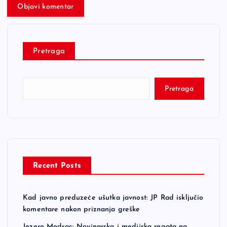
Pretraga
Pretraga
Recent Posts
Kad javno preduzeće ušutka javnost: JP Rad isključio
komentare nakon priznanja greške
Jezero Modrac: Novinarska i medijska regata na