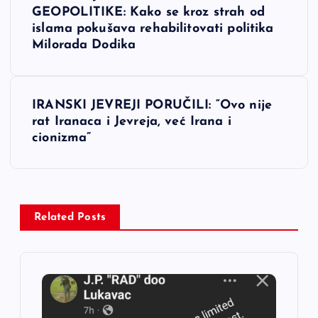
a
GEOPOLITIKE: Kako se kroz strah od
islama pokušava rehabilitovati politika
v
Milorada Dodika
i
IRANSKI JEVREJI PORUČILI: “Ovo nije
g
rat Iranaca i Jevreja, već Irana i
cionizma”
a
c
i
Related Posts
j
a