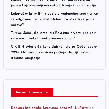
jezeru koje decenijama čeka čišćenje i revitalizaciju
Lukavačke krive linije postale regionalna sprdnja: Ko
će odgovarati za katastrofalno loše izvedene javne
radove?
Turska, Saudijska Arabija i Pakistan: stvara li se novi
sigurnosni trokut s nuklearnom sjenom?
CIK BiH ovjerio 64 kandidatske liste za Opće izbore
2026: Od sada i zvanično počinje strožiji nadzor
izborne kampanje
Recent Comments
Konkurs bez odluke Upravnog odbora? - LuPortal
na