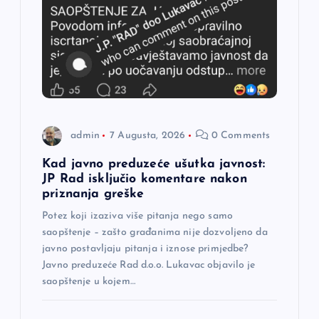
č
l
a
n
admin
7 Augusta, 2026
0 Comments
a
Kad javno preduzeće ušutka javnost:
JP Rad isključio komentare nakon
k
priznanja greške
a
Potez koji izaziva više pitanja nego samo
saopštenje – zašto građanima nije dozvoljeno da
javno postavljaju pitanja i iznose primjedbe?
Javno preduzeće Rad d.o.o. Lukavac objavilo je
saopštenje u kojem…