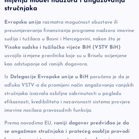
mijenja model nadzora i angažovanja
b
Li
g
stručnjaka
o
n
er
Evropska unija
razmatra mogućnost obustave ili
o
k
preusmjeravanja finansiranja programa nadzora imovine
k
sudija i tužilaca u Bosni i Hercegovini, nakon što je
Visoko sudsko i tužilačko vijeće BiH (VSTV BiH)
usvojilo izmjene pravilnika koje su u Briselu ocijenjene
kao odstupanje od ranijih dogovora.
Iz
Delegacije Evropske unije u BiH
poručeno je da je
odluka VSTV-a da promijeni način angažovanja vanjskih
stručnjaka izazvala ozbiljne zabrinutosti u pogledu
efikasnosti, kredibiliteta i nezavisnosti sistema provjere
imovine nosilaca pravosudnih funkcija.
Prema navodima EU,
raniji dogovor predviđao je da
se angažman stručnjaka i pratećeg osoblja provodi