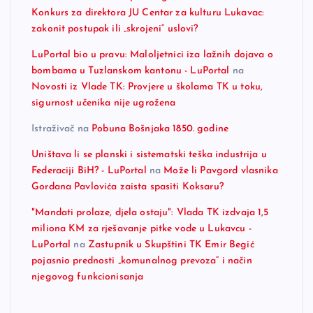
Konkurs za direktora JU Centar za kulturu Lukavac:
zakonit postupak ili „skrojeni“ uslovi?
LuPortal bio u pravu: Maloljetnici iza lažnih dojava o
bombama u Tuzlanskom kantonu - LuPortal
na
Novosti iz Vlade TK: Provjere u školama TK u toku,
sigurnost učenika nije ugrožena
Istraživač
na
Pobuna Bošnjaka 1850. godine
Uništava li se planski i sistematski teška industrija u
Federaciji BiH? - LuPortal
na
Može li Pavgord vlasnika
Gordana Pavlovića zaista spasiti Koksaru?
"Mandati prolaze, djela ostaju": Vlada TK izdvaja 1,5
miliona KM za rješavanje pitke vode u Lukavcu -
LuPortal
na
Zastupnik u Skupštini TK Emir Begić
pojasnio prednosti „komunalnog prevoza“ i način
njegovog funkcionisanja