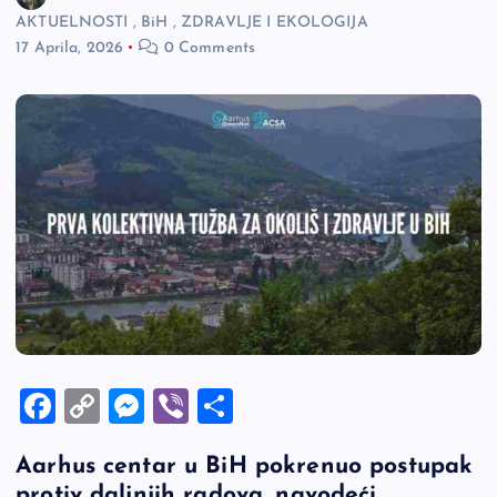
AKTUELNOSTI
,
BiH
,
ZDRAVLJE I EKOLOGIJA
17 Aprila, 2026
0 Comments
F
C
M
Vi
S
a
o
es
b
h
Aarhus centar u BiH pokrenuo postupak
c
p
se
er
ar
protiv daljnjih radova, navodeći