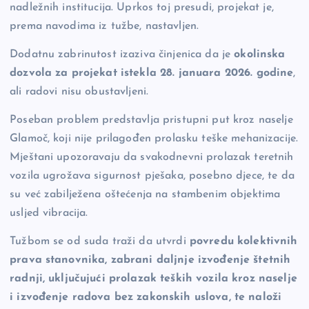
nadležnih institucija. Uprkos toj presudi, projekat je,
prema navodima iz tužbe, nastavljen.
Dodatnu zabrinutost izaziva činjenica da je
okolinska
dozvola za projekat istekla 28. januara 2026. godine
,
ali radovi nisu obustavljeni.
Poseban problem predstavlja pristupni put kroz naselje
Glamoč, koji nije prilagođen prolasku teške mehanizacije.
Mještani upozoravaju da svakodnevni prolazak teretnih
vozila ugrožava sigurnost pješaka, posebno djece, te da
su već zabilježena oštećenja na stambenim objektima
usljed vibracija.
Tužbom se od suda traži da utvrdi
povredu kolektivnih
prava stanovnika, zabrani daljnje izvođenje štetnih
radnji, uključujući prolazak teških vozila kroz naselje
i izvođenje radova bez zakonskih uslova, te naloži