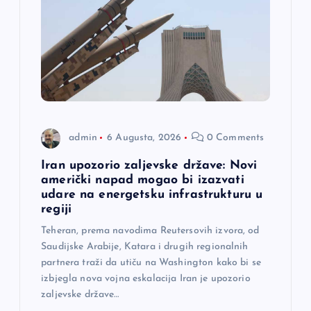
č
l
a
n
admin
6 Augusta, 2026
0 Comments
a
Iran upozorio zaljevske države: Novi
američki napad mogao bi izazvati
k
udare na energetsku infrastrukturu u
regiji
a
Teheran, prema navodima Reutersovih izvora, od
Saudijske Arabije, Katara i drugih regionalnih
partnera traži da utiču na Washington kako bi se
izbjegla nova vojna eskalacija Iran je upozorio
zaljevske države…