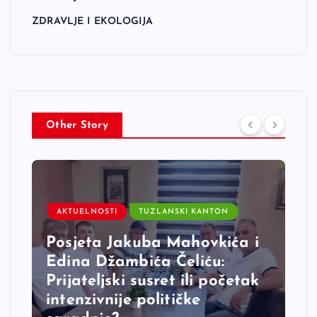
ZDRAVLJE I EKOLOGIJA
Other Story
AKTUELNOSTI
TUZLANSKI KANTON
Posjeta Jakuba Mahovkića i
Edina Džambića Čeliću:
Prijateljski susret ili početak
intenzivnije političke