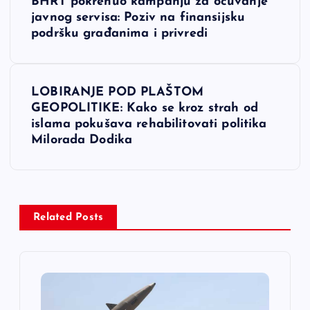
BHRT pokrenuo kampanju za očuvanje
a
javnog servisa: Poziv na finansijsku
podršku građanima i privredi
v
i
LOBIRANJE POD PLAŠTOM
GEOPOLITIKE: Kako se kroz strah od
g
islama pokušava rehabilitovati politika
Milorada Dodika
a
c
i
Related Posts
j
a