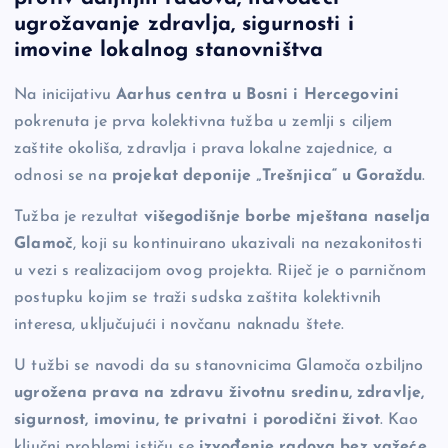
e
y
n
e
ugrožavanje zdravlja, sigurnosti i
b
Li
g
imovine lokalnog stanovništva
o
n
er
Na inicijativu
Aarhus centra u Bosni i Hercegovini
o
k
pokrenuta je prva kolektivna tužba u zemlji s ciljem
k
zaštite okoliša, zdravlja i prava lokalne zajednice, a
odnosi se na
projekat deponije „Trešnjica“ u Goraždu
.
Tužba je rezultat
višegodišnje borbe mještana naselja
Glamoč
, koji su kontinuirano ukazivali na nezakonitosti
u vezi s realizacijom ovog projekta. Riječ je o parničnom
postupku kojim se traži sudska zaštita kolektivnih
interesa, uključujući i novčanu naknadu štete.
U tužbi se navodi da su stanovnicima Glamoča ozbiljno
ugrožena prava na zdravu životnu sredinu, zdravlje,
sigurnost, imovinu, te privatni i porodični život
. Kao
ključni problemi ističu se
izvođenje radova bez važeće