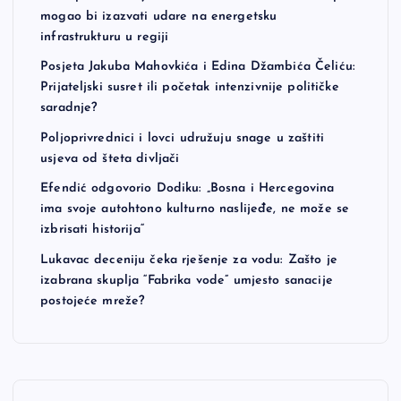
mogao bi izazvati udare na energetsku
infrastrukturu u regiji
Posjeta Jakuba Mahovkića i Edina Džambića Čeliću:
Prijateljski susret ili početak intenzivnije političke
saradnje?
Poljoprivrednici i lovci udružuju snage u zaštiti
usjeva od šteta divljači
Efendić odgovorio Dodiku: „Bosna i Hercegovina
ima svoje autohtono kulturno naslijeđe, ne može se
izbrisati historija“
Lukavac deceniju čeka rješenje za vodu: Zašto je
izabrana skuplja “Fabrika vode” umjesto sanacije
postojeće mreže?