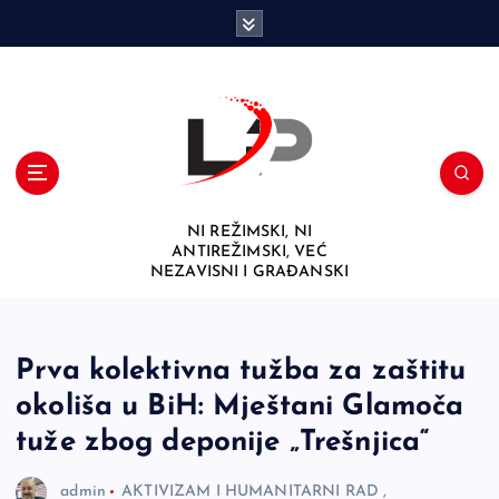
S
k
i
p
t
o
c
o
n
NI REŽIMSKI, NI
t
ANTIREŽIMSKI, VEĆ
e
NEZAVISNI I GRAĐANSKI
n
t
Prva kolektivna tužba za zaštitu
okoliša u BiH: Mještani Glamoča
tuže zbog deponije „Trešnjica“
admin
AKTIVIZAM I HUMANITARNI RAD
,