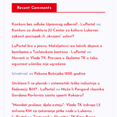
Recent Comments
Konkurs bez odluke Upravnog odbora? - LuPortal
na
Konkurs za direktora JU Centar za kulturu Lukavac:
zakonit postupak ili „skrojeni“ uslovi?
LuPortal bio u pravu: Maloljetnici iza lažnih dojava o
bombama u Tuzlanskom kantonu - LuPortal
na
Novosti iz Vlade TK: Provjere u školama TK u toku,
sigurnost učenika nije ugrožena
Istraživač
na
Pobuna Bošnjaka 1850. godine
Uništava li se planski i sistematski teška industrija u
Federaciji BiH? - LuPortal
na
Može li Pavgord vlasnika
Gordana Pavlovića zaista spasiti Koksaru?
"Mandati prolaze, djela ostaju": Vlada TK izdvaja 1,5
miliona KM za rješavanje pitke vode u Lukavcu -