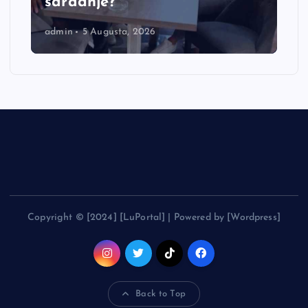
saradnje?
admin
5 Augusta, 2026
Copyright © [2024] [LuPortal] | Powered by [Wordpress]
Back to Top