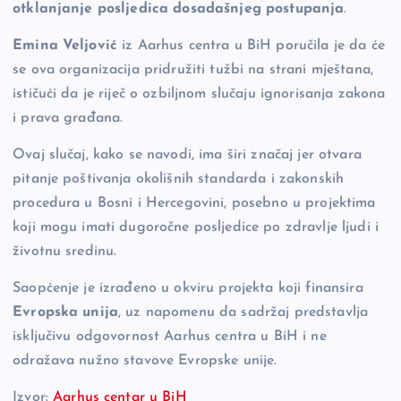
otklanjanje posljedica dosadašnjeg postupanja
.
Emina Veljović
iz Aarhus centra u BiH poručila je da će
se ova organizacija pridružiti tužbi na strani mještana,
ističući da je riječ o ozbiljnom slučaju ignorisanja zakona
i prava građana.
Ovaj slučaj, kako se navodi, ima širi značaj jer otvara
pitanje poštivanja okolišnih standarda i zakonskih
procedura u Bosni i Hercegovini, posebno u projektima
koji mogu imati dugoročne posljedice po zdravlje ljudi i
životnu sredinu.
Saopćenje je izrađeno u okviru projekta koji finansira
Evropska unija
, uz napomenu da sadržaj predstavlja
isključivu odgovornost Aarhus centra u BiH i ne
odražava nužno stavove Evropske unije.
Izvor:
Aarhus centar u BiH