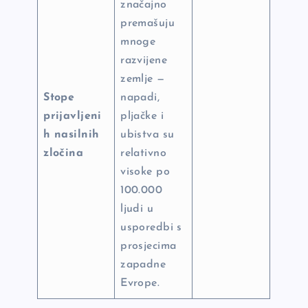
značajno
premašuju
mnoge
razvijene
zemlje —
Stope
napadi,
prijavljeni
pljačke i
h nasilnih
ubistva su
zločina
relativno
visoke po
100.000
ljudi u
usporedbi s
prosjecima
zapadne
Evrope.