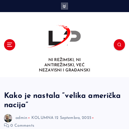
S
k
i
p
t
o
c
o
n
NI REŽIMSKI, NI
t
ANTIREŽIMSKI, VEĆ
e
NEZAVISNI I GRAĐANSKI
n
t
Kako je nastala “velika američka
nacija”
admin
KOLUMNA
12 Septembra, 2025
0 Comments