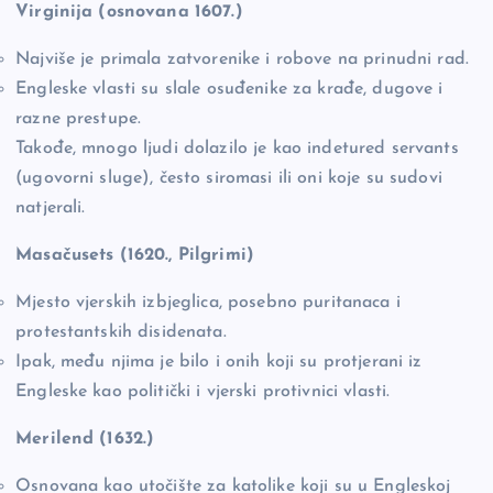
Virginija (osnovana 1607.)
Najviše je primala zatvorenike i robove na prinudni rad.
Engleske vlasti su slale osuđenike za krađe, dugove i
razne prestupe.
Takođe, mnogo ljudi dolazilo je kao indetured servants
(ugovorni sluge), često siromasi ili oni koje su sudovi
natjerali.
Masačusets (1620., Pilgrimi)
Mjesto vjerskih izbjeglica, posebno puritanaca i
protestantskih disidenata.
Ipak, među njima je bilo i onih koji su protjerani iz
Engleske kao politički i vjerski protivnici vlasti.
Merilend (1632.)
Osnovana kao utočište za katolike koji su u Engleskoj