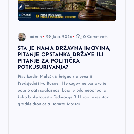
č
l
a
admin
29 Jula, 2026
0 Comments
n
ŠTA JE NAMA DRŽAVNA IMOVINA,
PITANJE OPSTANKA DRŽAVE ILI
a
PITANJE ZA POLITIČKA
POTKUSURIVANJA?
k
Piše Izudin Maleškić, brigadir u penziji
Predsjedništvo Bosne i Hercegovine ponovo je
a
odbilo dati saglasnost koja je bila neophodna
kako bi Autoceste Federacije BiH kao investitor
gradile dionice autoputa Mostar…