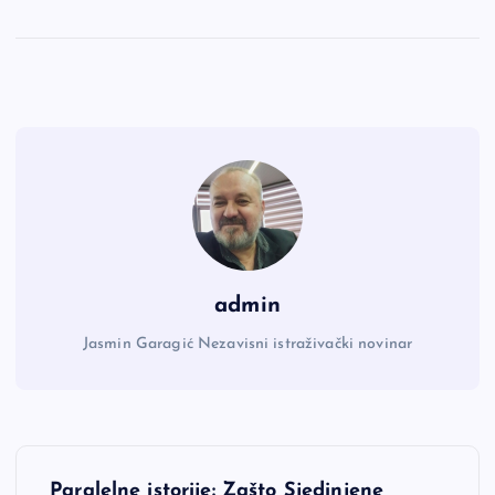
admin
Jasmin Garagić Nezavisni istraživački novinar
N
Paralelne istorije: Zašto Sjedinjene