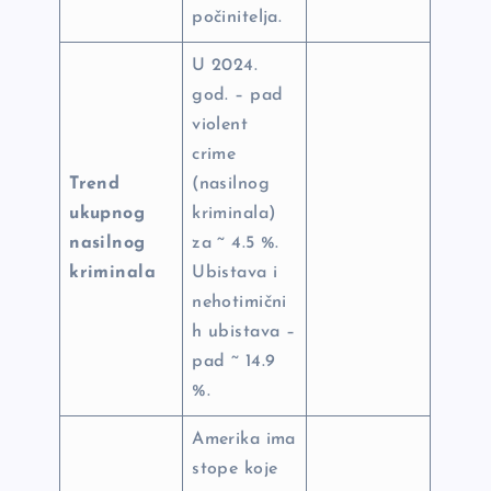
počinitelja.
U 2024.
god. – pad
violent
crime
Trend
(nasilnog
ukupnog
kriminala)
nasilnog
za ~ 4.5 %.
kriminala
Ubistava i
nehotimični
h ubistava –
pad ~ 14.9
%.
Amerika ima
stope koje