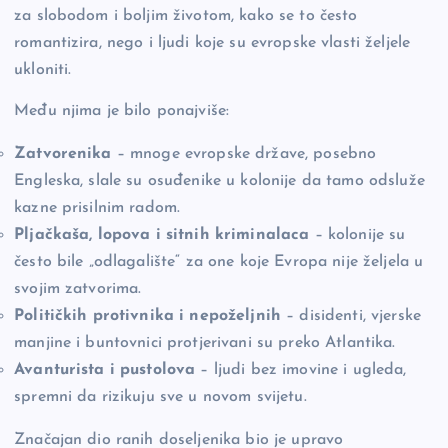
za slobodom i boljim životom, kako se to često
romantizira, nego i ljudi koje su evropske vlasti željele
ukloniti.
Među njima je bilo ponajviše:
Zatvorenika
– mnoge evropske države, posebno
Engleska, slale su osuđenike u kolonije da tamo odsluže
kazne prisilnim radom.
Pljačkaša, lopova i sitnih kriminalaca
– kolonije su
često bile „odlagalište“ za one koje Evropa nije željela u
svojim zatvorima.
Političkih protivnika i nepoželjnih
– disidenti, vjerske
manjine i buntovnici protjerivani su preko Atlantika.
Avanturista i pustolova
– ljudi bez imovine i ugleda,
spremni da rizikuju sve u novom svijetu.
Značajan dio ranih doseljenika bio je upravo