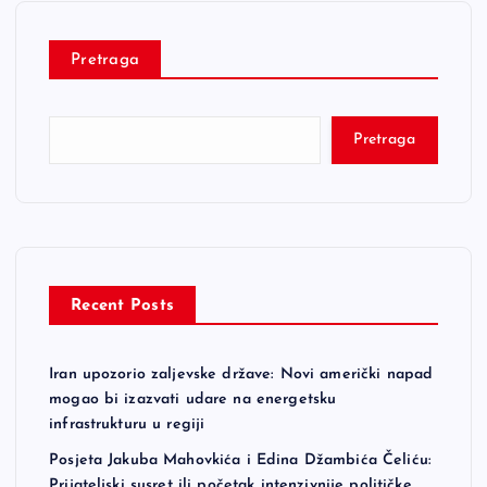
Pretraga
Pretraga
Recent Posts
Iran upozorio zaljevske države: Novi američki napad
mogao bi izazvati udare na energetsku
infrastrukturu u regiji
Posjeta Jakuba Mahovkića i Edina Džambića Čeliću:
Prijateljski susret ili početak intenzivnije političke