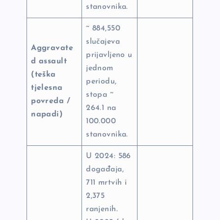
stanovnika.
~ 884,550
slučajeva
Aggravate
prijavljeno u
d assault
jednom
(teška
periodu,
tjelesna
stopa ~
povreda /
264.1 na
napadi)
100.000
stanovnika.
U 2024: 586
događaja,
711 mrtvih i
2,375
ranjenih.