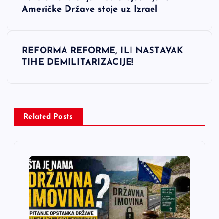
a
Američke Države stoje uz Izrael
v
REFORMA REFORME, ILI NASTAVAK
i
TIHE DEMILITARIZACIJE!
g
a
Related Posts
c
i
j
a