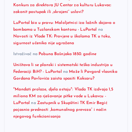
Konkurs za direktora JU Centar za kulturu Lukavac:
zakonit postupak ili „skrojeni“ uslovi?
LuPortal bio u pravu: Maloljetnici iza lažnih dojava o
bombama u Tuzlanskom kantonu - LuPortal
na
Novosti iz Vlade TK: Provjere u školama TK u toku,
sigurnost učenika nije ugrožena
Istraživač
na
Pobuna Bošnjaka 1850. godine
Uništava li se planski i sistematski teška industrija u
Federaciji BiH? - LuPortal
na
Može li Pavgord vlasnika
Gordana Pavlovića zaista spasiti Koksaru?
"Mandati prolaze, djela ostaju": Vlada TK izdvaja 1,5
miliona KM za rješavanje pitke vode u Lukavcu -
LuPortal
na
Zastupnik u Skupštini TK Emir Begić
pojasnio prednosti „komunalnog prevoza“ i način
njegovog funkcionisanja