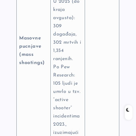
U 2025 (do
kraja
avgusta):
309
događaja,
Masovne
302 mrtvih i
pucnjave
1,354
(mass
ranjenih.
shootings)
Po Pew
Research:
105 ljudi je
umrlo u tzv.
“active
shooter”
incidentima
2023.,
izuzimajući