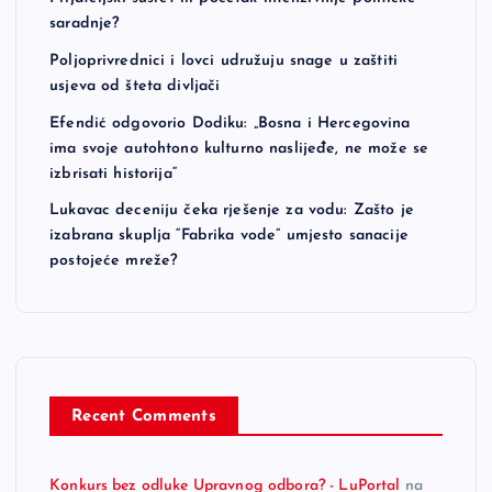
saradnje?
Poljoprivrednici i lovci udružuju snage u zaštiti
usjeva od šteta divljači
Efendić odgovorio Dodiku: „Bosna i Hercegovina
ima svoje autohtono kulturno naslijeđe, ne može se
izbrisati historija“
Lukavac deceniju čeka rješenje za vodu: Zašto je
izabrana skuplja “Fabrika vode” umjesto sanacije
postojeće mreže?
Recent Comments
Konkurs bez odluke Upravnog odbora? - LuPortal
na