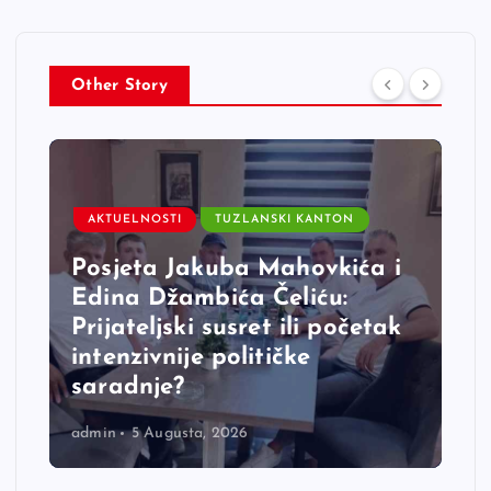
Other Story
AKTUELNOSTI
TUZLANSKI KANTON
Posjeta Jakuba Mahovkića i
Edina Džambića Čeliću:
Prijateljski susret ili početak
intenzivnije političke
saradnje?
admin
5 Augusta, 2026