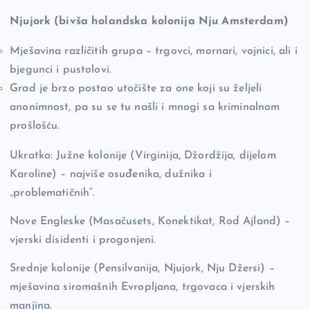
Njujork (bivša holandska kolonija Nju Amsterdam)
Mješavina različitih grupa – trgovci, mornari, vojnici, ali i
bjegunci i pustolovi.
Grad je brzo postao utočište za one koji su željeli
anonimnost, pa su se tu našli i mnogi sa kriminalnom
prošlošću.
Ukratko: Južne kolonije (Virginija, Džordžija, dijelom
Karoline) – najviše osuđenika, dužnika i
„problematičnih“.
Nove Engleske (Masačusets, Konektikat, Rod Ajland) –
vjerski disidenti i progonjeni.
Srednje kolonije (Pensilvanija, Njujork, Nju Džersi) –
mješavina siromašnih Evropljana, trgovaca i vjerskih
manjina.