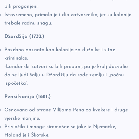
bili progonjeni.
Istovremeno, primala je i dio zatvorenika, jer su kolonije
trebale radnu snagu.
Džordžija (1732.)
Posebno poznata kao kolonija za dužnike i sitne
kriminalce.
-Londonski zatvori su bili prepuni, pa je kralj dozvolio
da se ljudi šalju u Džordžiju da rade zemlju i „počnu
ispočetka“.
Pensilvanija (1681.)
Osnovana od strane Vilijama Pena za kvekere i druge
vjerske manjine.
Privlačila i mnoge siromašne seljake iz Njemačke,
Holandije i Škotske.