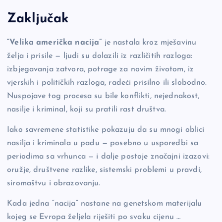
Zaključak
“Velika američka nacija”
je nastala kroz mješavinu
želja i prisile — ljudi su dolazili iz različitih razloga:
izbjegavanja zatvora, potrage za novim životom, iz
vjerskih i političkih razloga, radeći prisilno ili slobodno.
Nuspojave tog procesa su bile konflikti, nejednakost,
nasilje i kriminal, koji su pratili rast društva.
Iako savremene statistike pokazuju da su mnogi oblici
nasilja i kriminala u padu — posebno u usporedbi sa
periodima sa vrhunca — i dalje postoje značajni izazovi:
oružje, društvene razlike, sistemski problemi u pravdi,
siromaštvu i obrazovanju.
Kada jedna “nacija” nastane na genetskom materijalu
kojeg se Evropa željela riješiti po svaku cijenu …