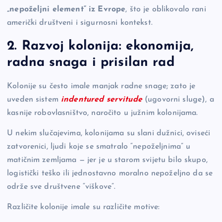
„nepoželjni element“ iz Evrope
, što je oblikovalo rani
američki društveni i sigurnosni kontekst.
2. Razvoj kolonija: ekonomija,
radna snaga i prisilan rad
Kolonije su često imale manjak radne snage; zato je
uveden sistem
indentured servitude
(ugovorni sluge), a
kasnije robovlasništvo, naročito u južnim kolonijama.
U nekim slučajevima, kolonijama su slani dužnici, oviseći
zatvorenici, ljudi koje se smatralo “nepoželjnima” u
matičnim zemljama — jer je u starom svijetu bilo skupo,
logistički teško ili jednostavno moralno nepoželjno da se
održe sve društvene “viškove”.
Različite kolonije imale su različite motive: