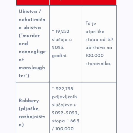
Ubistva /
nehotimičn
To je
a ubistva
~ 19,252
otprilike
(“murder
slučaja u
stopa od 5.7
and
2023.
ubistava na
nonneglige
godini.
100.000
nt
stanovnika.
manslaugh
ter”)
~ 222,795
prijavljenih
Robbery
slučajeva u
(pljačke,
2022–2023.,
razbojništv
stopa ~ 66.5
a)
/ 100.000