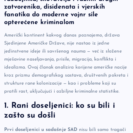
e
y
n
e
zatvorenika, disidenata i vjerskih
b
Li
g
fanatika do moderne vojnr sile
o
n
er
opterećene kriminalom
o
k
Američki kontinent kakvog danas poznajemo, država
k
Sjedinjene Američke Države, nije nastao iz jedne
jedinstvene ideje ili savršenog nauma — već iz složene
mješavine naseljavanja, prisile, migracija, konflikta i
idealizma. Ovaj članak analizira korijene američke nacije
kroz prizmu demografskog sastava, društvenih pokreta i
strukture rane kolonizacije — kao i probleme koji su
pratili rast, uključujući i ozbiljne kriminalne statistike.
1. Rani doseljenici: ko su bili i
zašto su došli
Prvi doseljenici u sadašnje SAD
nisu bili samo tragači