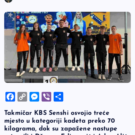
F
C
M
Vi
S
a
o
es
b
h
Takmičar KBS Senshi osvojio treće
c
p
se
er
ar
mjesto u kategoriji kadeta preko 70
e
y
n
e
kilograma, dok su zapažene nastupe