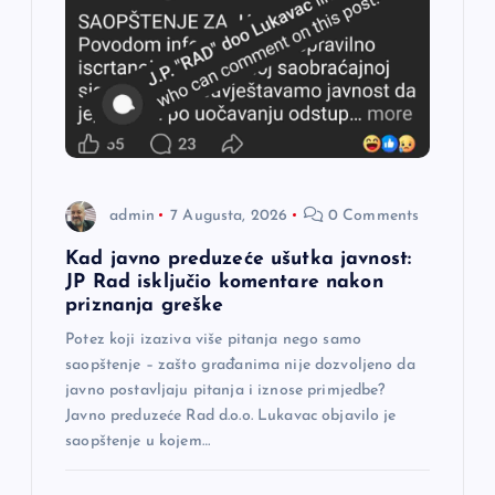
a
č
l
a
admin
7 Augusta, 2026
0 Comments
n
Kad javno preduzeće ušutka javnost:
JP Rad isključio komentare nakon
a
priznanja greške
Potez koji izaziva više pitanja nego samo
k
saopštenje – zašto građanima nije dozvoljeno da
javno postavljaju pitanja i iznose primjedbe?
a
Javno preduzeće Rad d.o.o. Lukavac objavilo je
saopštenje u kojem…