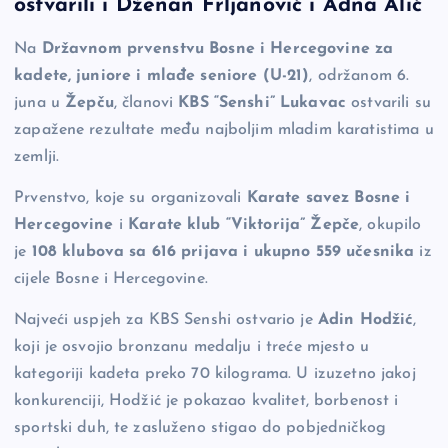
b
Li
g
ostvarili i Dženan Frljanović i Adna Alić
o
n
er
Na
Državnom prvenstvu Bosne i Hercegovine za
o
k
kadete, juniore i mlađe seniore (U-21)
, održanom 6.
k
juna u
Žepču
, članovi
KBS “Senshi” Lukavac
ostvarili su
zapažene rezultate među najboljim mladim karatistima u
zemlji.
Prvenstvo, koje su organizovali
Karate savez Bosne i
Hercegovine
i
Karate klub “Viktorija” Žepče
, okupilo
je
108 klubova sa 616 prijava i ukupno 559 učesnika
iz
cijele Bosne i Hercegovine.
Najveći uspjeh za KBS Senshi ostvario je
Adin Hodžić
,
koji je osvojio bronzanu medalju i treće mjesto u
kategoriji kadeta preko 70 kilograma. U izuzetno jakoj
konkurenciji, Hodžić je pokazao kvalitet, borbenost i
sportski duh, te zasluženo stigao do pobjedničkog