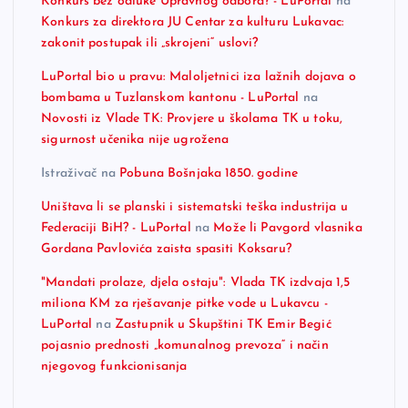
Konkurs bez odluke Upravnog odbora? - LuPortal
na
Konkurs za direktora JU Centar za kulturu Lukavac:
zakonit postupak ili „skrojeni“ uslovi?
LuPortal bio u pravu: Maloljetnici iza lažnih dojava o
bombama u Tuzlanskom kantonu - LuPortal
na
Novosti iz Vlade TK: Provjere u školama TK u toku,
sigurnost učenika nije ugrožena
Istraživač
na
Pobuna Bošnjaka 1850. godine
Uništava li se planski i sistematski teška industrija u
Federaciji BiH? - LuPortal
na
Može li Pavgord vlasnika
Gordana Pavlovića zaista spasiti Koksaru?
"Mandati prolaze, djela ostaju": Vlada TK izdvaja 1,5
miliona KM za rješavanje pitke vode u Lukavcu -
LuPortal
na
Zastupnik u Skupštini TK Emir Begić
pojasnio prednosti „komunalnog prevoza“ i način
njegovog funkcionisanja