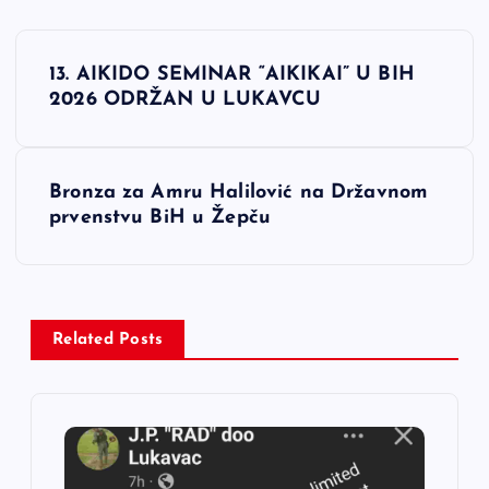
N
13. AIKIDO SEMINAR “AIKIKAI” U BIH
a
2026 ODRŽAN U LUKAVCU
v
Bronza za Amru Halilović na Državnom
i
prvenstvu BiH u Žepču
g
a
Related Posts
c
i
j