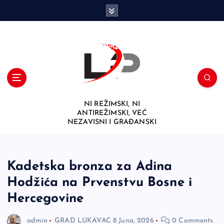
S
k
i
p
t
o
c
o
n
NI REŽIMSKI, NI
t
ANTIREŽIMSKI, VEĆ
e
NEZAVISNI I GRAĐANSKI
n
t
Kadetska bronza za Adina
Hodžića na Prvenstvu Bosne i
Hercegovine
admin
GRAD LUKAVAC
8 Juna, 2026
0 Comments