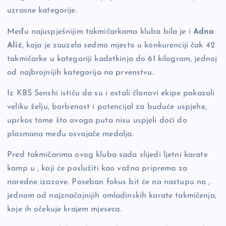
uzrasne kategorije.
Među najuspješnijim takmičarkama kluba bila je i
Adna
Alić
, koja je zauzela sedmo mjesto u konkurenciji čak 42
takmičarke u kategoriji kadetkinja do 61 kilogram, jednoj
od najbrojnijih kategorija na prvenstvu.
Iz KBS Senshi ističu da su i ostali članovi ekipe pokazali
veliku želju, borbenost i potencijal za buduće uspjehe,
uprkos tome što ovoga puta nisu uspjeli doći do
plasmana među osvajače medalja.
Pred takmičarima ovog kluba sada slijedi ljetni karate
kamp u , koji će poslužiti kao važna priprema za
naredne izazove. Poseban fokus bit će na nastupu na ,
jednom od najznačajnijih omladinskih karate takmičenja,
koje ih očekuje krajem mjeseca.