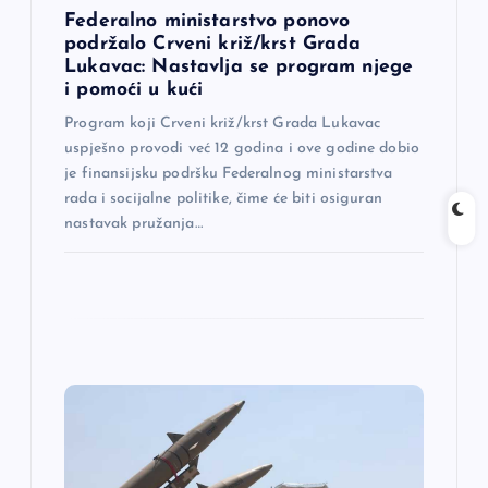
a
Federalno ministarstvo ponovo
podržalo Crveni križ/krst Grada
Lukavac: Nastavlja se program njege
k
i pomoći u kući
a
Program koji Crveni križ/krst Grada Lukavac
uspješno provodi već 12 godina i ove godine dobio
je finansijsku podršku Federalnog ministarstva
rada i socijalne politike, čime će biti osiguran
nastavak pružanja…