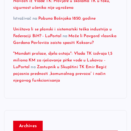
Novosti iz Vlade TK: Provjere u školama TK u toku,
sigurnost učenika nije ugrožena
Istraživač
na
Pobuna Bošnjaka 1850. godine
Uništava li se planski i sistematski teška industrija u
Federaciji BiH? - LuPortal
na
Može li Pavgord vlasnika
Gordana Pavlovića zaista spasiti Koksaru?
"Mandati prolaze, djela ostaju": Vlada TK izdvaja 1,5
miliona KM za rješavanje pitke vode u Lukavcu -
LuPortal
na
Zastupnik u Skupštini TK Emir Begić
pojasnio prednosti „komunalnog prevoza“ i način
njegovog funkcionisanja
Archives