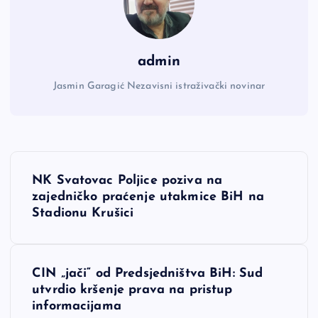
admin
Jasmin Garagić Nezavisni istraživački novinar
N
NK Svatovac Poljice poziva na
a
zajedničko praćenje utakmice BiH na
Stadionu Krušici
v
i
CIN „jači“ od Predsjedništva BiH: Sud
utvrdio kršenje prava na pristup
g
informacijama