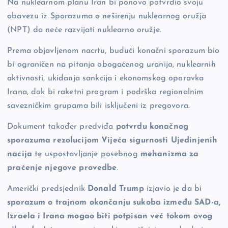
Na nuklearnom planu Iran bi ponovo potvrdio svoju
obavezu iz Sporazuma o neširenju nuklearnog oružja
(NPT) da neće razvijati nuklearno oružje.
Prema objavljenom nacrtu, budući konačni sporazum bio
bi ograničen na pitanja obogaćenog uranija, nuklearnih
aktivnosti, ukidanja sankcija i ekonomskog oporavka
Irana, dok bi raketni program i podrška regionalnim
savezničkim grupama bili isključeni iz pregovora.
Dokument također predviđa
potvrdu konačnog
sporazuma rezolucijom Vijeća sigurnosti Ujedinjenih
nacija
te uspostavljanje posebnog
mehanizma za
praćenje njegove provedbe
.
Američki predsjednik
Donald Trump
izjavio je da bi
sporazum o trajnom okončanju sukoba između SAD-a,
Izraela i Irana mogao biti potpisan već tokom ovog