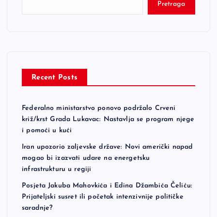
Pretraga
Recent Posts
Federalno ministarstvo ponovo podržalo Crveni
križ/krst Grada Lukavac: Nastavlja se program njege
i pomoći u kući
Iran upozorio zaljevske države: Novi američki napad
mogao bi izazvati udare na energetsku
infrastrukturu u regiji
Posjeta Jakuba Mahovkića i Edina Džambića Čeliću:
Prijateljski susret ili početak intenzivnije političke
saradnje?