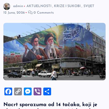
admin
AKTUELNOSTI
,
KRIZE I SUKOBI
,
SVIJET
12 Juna, 2026
0 Comments
F
C
M
Vi
S
a
o
es
b
h
Nacrt sporazuma od 14 tačaka, koji je
c
p
se
er
ar