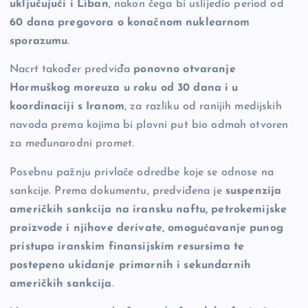
uključujući i Liban
, nakon čega bi uslijedio period od
60 dana pregovora o konačnom nuklearnom
sporazumu
.
Nacrt također predviđa
ponovno otvaranje
Hormuškog moreuza u roku od 30 dana i u
koordinaciji s Iranom
, za razliku od ranijih medijskih
navoda prema kojima bi plovni put bio odmah otvoren
za međunarodni promet.
Posebnu pažnju privlače odredbe koje se odnose na
sankcije. Prema dokumentu, predviđena je
suspenzija
američkih sankcija na iransku naftu, petrokemijske
proizvode i njihove derivate, omogućavanje punog
pristupa iranskim finansijskim resursima te
postepeno ukidanje primarnih i sekundarnih
američkih sankcija
.