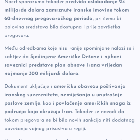
Nacrt sporazuma također predviđa
oslobađanje 24
milijarde dolara zamrznute iranske imovine tokom
60-dnevnog pregovaračkog perioda
, pri čemu bi
polovina sredstava bila dostupna i prije završetka
pregovora.
Među odredbama koje nisu ranije spominjane nalazi se i
zahtjev da
Sjedinjene Američke Države i njihovi
saveznici predstave plan obnove Irana vrijedan
najmanje 300 milijardi dolara
.
Dokument uključuje i
američku obavezu poštivanja
iranskog suvereniteta, nemiješanja u unutrašnje
poslove zemlje
, kao i
povlačenje američkih snaga iz
područja koja okružuju Iran
. Također se navodi da
tokom pregovora ne bi bilo novih sankcija niti dodatnog
povećanja vojnog prisustva u regiji.