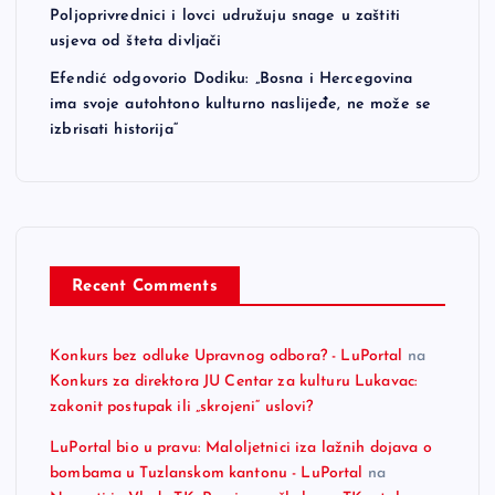
Poljoprivrednici i lovci udružuju snage u zaštiti
usjeva od šteta divljači
Efendić odgovorio Dodiku: „Bosna i Hercegovina
ima svoje autohtono kulturno naslijeđe, ne može se
izbrisati historija“
Recent Comments
Konkurs bez odluke Upravnog odbora? - LuPortal
na
Konkurs za direktora JU Centar za kulturu Lukavac:
zakonit postupak ili „skrojeni“ uslovi?
LuPortal bio u pravu: Maloljetnici iza lažnih dojava o
bombama u Tuzlanskom kantonu - LuPortal
na