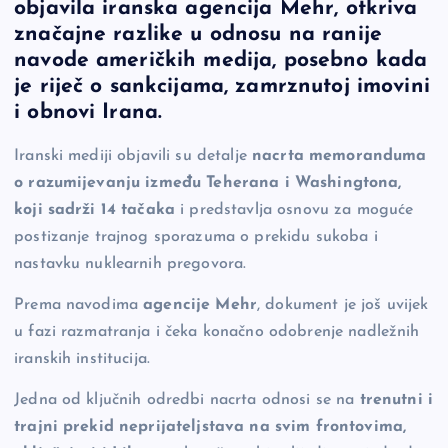
objavila iranska agencija Mehr, otkriva
e
y
n
e
značajne razlike u odnosu na ranije
b
Li
g
navode američkih medija, posebno kada
o
n
er
je riječ o sankcijama, zamrznutoj imovini
i obnovi Irana.
o
k
k
Iranski mediji objavili su detalje
nacrta memoranduma
o razumijevanju između Teherana i Washingtona,
koji sadrži 14 tačaka
i predstavlja osnovu za moguće
postizanje trajnog sporazuma o prekidu sukoba i
nastavku nuklearnih pregovora.
Prema navodima
agencije Mehr
, dokument je još uvijek
u fazi razmatranja i čeka konačno odobrenje nadležnih
iranskih institucija.
Jedna od ključnih odredbi nacrta odnosi se na
trenutni i
trajni prekid neprijateljstava na svim frontovima,