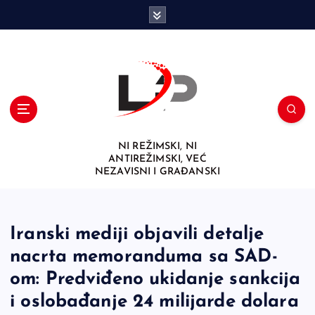
S
k
i
p
t
o
c
o
n
NI REŽIMSKI, NI
t
ANTIREŽIMSKI, VEĆ
e
NEZAVISNI I GRAĐANSKI
n
t
Iranski mediji objavili detalje
nacrta memoranduma sa SAD-
om: Predviđeno ukidanje sankcija
i oslobađanje 24 milijarde dolara