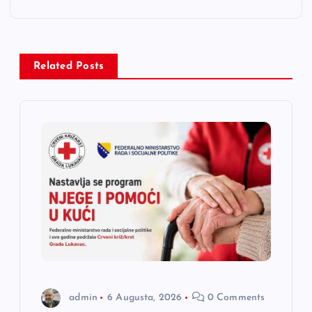
a
c
Related Posts
i
j
a
č
l
a
n
admin
6 Augusta, 2026
0 Comments