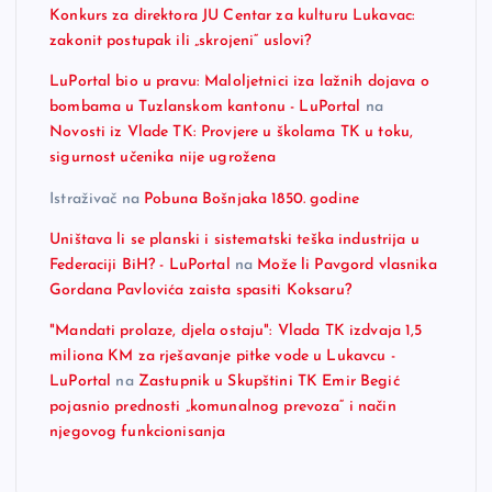
Konkurs za direktora JU Centar za kulturu Lukavac:
zakonit postupak ili „skrojeni“ uslovi?
LuPortal bio u pravu: Maloljetnici iza lažnih dojava o
bombama u Tuzlanskom kantonu - LuPortal
na
Novosti iz Vlade TK: Provjere u školama TK u toku,
sigurnost učenika nije ugrožena
Istraživač
na
Pobuna Bošnjaka 1850. godine
Uništava li se planski i sistematski teška industrija u
Federaciji BiH? - LuPortal
na
Može li Pavgord vlasnika
Gordana Pavlovića zaista spasiti Koksaru?
"Mandati prolaze, djela ostaju": Vlada TK izdvaja 1,5
miliona KM za rješavanje pitke vode u Lukavcu -
LuPortal
na
Zastupnik u Skupštini TK Emir Begić
pojasnio prednosti „komunalnog prevoza“ i način
njegovog funkcionisanja