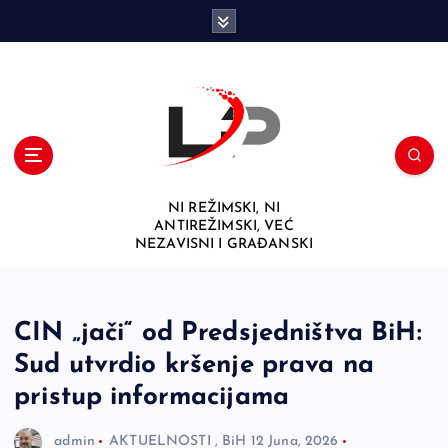
S
k
i
p
t
o
c
o
n
NI REŽIMSKI, NI
t
ANTIREŽIMSKI, VEĆ
e
NEZAVISNI I GRAĐANSKI
n
t
CIN „jači“ od Predsjedništva BiH:
Sud utvrdio kršenje prava na
pristup informacijama
admin
AKTUELNOSTI
,
BiH
12 Juna, 2026