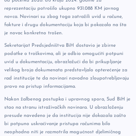
od početka 2020. do kraja 2024. godine za
reprezentaciju potrošilo ukupno 931.088 KM javnog
novca. Novinari su zbog toga zatražili uvid u račune,
fakture i drugu dokumentaciju koja bi pokazala na šta
je novac konkretno trošen.
Sekretarijat Predsjedništva BiH dostavio je zbirne
podatke o troškovima, ali je odbio omogućiti potpuni
uvid u dokumentaciju, obrazlažući da bi prikupljanje
velikog broja dokumenata predstavljalo opterećenje za
rad institucije te da novinari navodno zloupotrebljavaju
pravo na pristup informacijama.
Nakon žalbenog postupka i upravnog spora, Sud BiH je
stao na stranu istraživačkih novinara. U obrazloženju
presude navedeno je da institucija nije dokazala zašto
bi potpuno uskraćivanje pristupa računima bilo
neophodno niti je razmotrila mogućnost djelimičnog