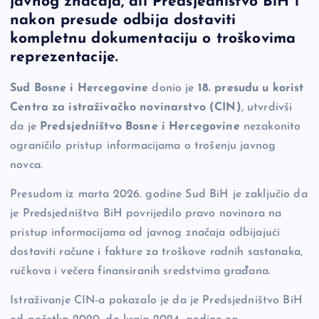
javnog značaja, ali Predsjedništvo BiH i
b
Li
g
nakon presude odbija dostaviti
o
n
er
kompletnu dokumentaciju o troškovima
reprezentacije.
o
k
k
Sud Bosne i Hercegovine
donio je
18. presudu u korist
Centra za istraživačko novinarstvo (CIN)
, utvrdivši
da je
Predsjedništvo Bosne i Hercegovine
nezakonito
ograničilo pristup informacijama o trošenju javnog
novca.
Presudom iz marta 2026. godine Sud BiH je zaključio da
je Predsjedništvo BiH povrijedilo pravo novinara na
pristup informacijama od javnog značaja odbijajući
dostaviti račune i fakture za troškove radnih sastanaka,
ručkova i večera finansiranih sredstvima građana.
Istraživanje CIN-a pokazalo je da je Predsjedništvo BiH