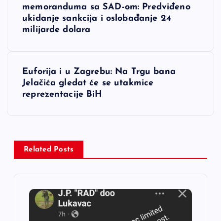
a
memoranduma sa SAD-om: Predviđeno
ukidanje sankcija i oslobađanje 24
v
milijarde dolara
i
Euforija i u Zagrebu: Na Trgu bana
g
Jelačića gledat će se utakmice
reprezentacije BiH
a
c
i
Related Posts
j
a