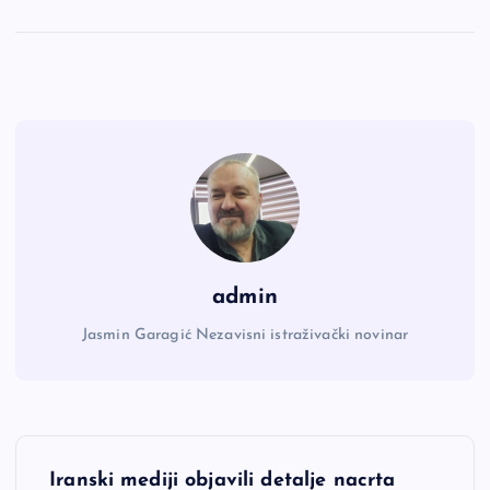
admin
Jasmin Garagić Nezavisni istraživački novinar
N
Iranski mediji objavili detalje nacrta