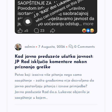
č
l
a
n
admin
7 Augusta, 2026
0 Comments
a
Kad javno preduzeće ušutka javnost:
JP Rad isključio komentare nakon
k
priznanja greške
a
Potez koji izaziva više pitanja nego samo
saopštenje – zašto građanima nije dozvoljeno da
javno postavljaju pitanja i iznose primjedbe?
Javno preduzeće Rad d.o.o. Lukavac objavilo je
saopštenje u kojem…