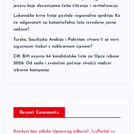
jezeru koje decenijama čeka čišćenje i revitalizaciju
Lukavačke krive linije postale regionalna sprdnja: Ko
će odgovarati za katastrofalno loše izvedene javne
radove?
Turska, Saudijska Arabija i Pakistan: stvara li se novi
sigurnosni trokut s nuklearnom sjenom?
CIK BiH ovjerio 64 kandidatske liste za Opće izbore
2026: Od sada i zvanično počinje strožiji nadzor
izborne kampanje
Recent Comments
Konkurs bez odluke Upravnog odbora? - LuPortal
na