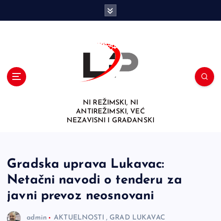
S
k
i
p
t
o
c
o
n
NI REŽIMSKI, NI
t
ANTIREŽIMSKI, VEĆ
e
NEZAVISNI I GRAĐANSKI
n
t
Gradska uprava Lukavac:
Netačni navodi o tenderu za
javni prevoz neosnovani
admin
AKTUELNOSTI
,
GRAD LUKAVAC