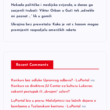
Nekada politička i medijska zvijezda, a danas ga
zasjenili trubači: Viktor Orban u Guči tek „odnekle
mi poznat …“ lik u gomili
Ukrajina bez presretača: Kako je rat s Iranom mogao
promijeniti raspodjelu američkih raketa
Recent Comments
Konkurs bez odluke Upravnog odbora? - LuPortal
na
Konkurs za direktora JU Centar za kulturu Lukavac:
zakonit postupak ili „skrojeni“ uslovi?
LuPortal bio u pravu: Maloljetnici iza lažnih dojava o
bombama u Tuzlanskom kantonu - LuPortal
na