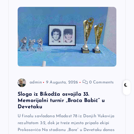
admin
9 Augusta, 2026
0 Comments
Sloga iz Bikodža osvojila 33.
Memorijalni turnir „Braća Babić“ u
Devetaku
U finalu savladana Mladost 78 iz Donjih Vukovija
rezultatom 3:2, dok je treće mjesto pripalo ekipi
Prokosovića Na stadionu „Bare“ u Devetaku danas