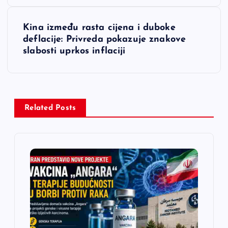
v
i
Kina između rasta cijena i duboke
deflacije: Privreda pokazuje znakove
g
slabosti uprkos inflaciji
a
c
Related Posts
i
j
a
č
l