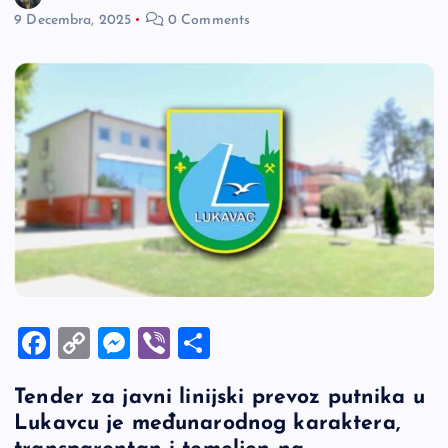
9 Decembra, 2025
0 Comments
F
C
M
Vi
S
a
o
es
b
h
Tender za javni linijski prevoz putnika u
c
p
se
er
ar
Lukavcu je međunarodnog karaktera,
e
y
n
e