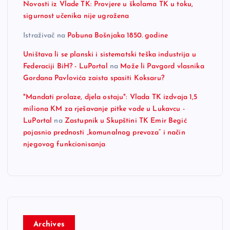
Novosti iz Vlade TK: Provjere u školama TK u toku,
sigurnost učenika nije ugrožena
Istraživač
na
Pobuna Bošnjaka 1850. godine
Uništava li se planski i sistematski teška industrija u
Federaciji BiH? - LuPortal
na
Može li Pavgord vlasnika
Gordana Pavlovića zaista spasiti Koksaru?
"Mandati prolaze, djela ostaju": Vlada TK izdvaja 1,5
miliona KM za rješavanje pitke vode u Lukavcu -
LuPortal
na
Zastupnik u Skupštini TK Emir Begić
pojasnio prednosti „komunalnog prevoza“ i način
njegovog funkcionisanja
Archives