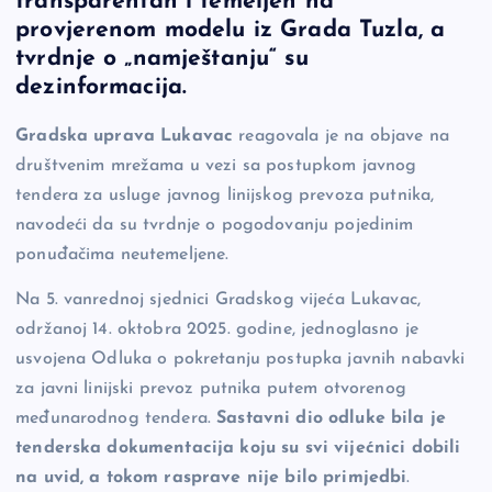
transparentan i temeljen na
b
Li
g
provjerenom modelu iz Grada Tuzla, a
o
n
er
tvrdnje o „namještanju“ su
dezinformacija.
o
k
k
Gradska uprava Lukavac
reagovala je na objave na
društvenim mrežama u vezi sa postupkom javnog
tendera za usluge javnog linijskog prevoza putnika,
navodeći da su tvrdnje o pogodovanju pojedinim
ponuđačima neutemeljene.
Na 5. vanrednoj sjednici Gradskog vijeća Lukavac,
održanoj 14. oktobra 2025. godine, jednoglasno je
usvojena Odluka o pokretanju postupka javnih nabavki
za javni linijski prevoz putnika putem otvorenog
međunarodnog tendera.
Sastavni dio odluke bila je
tenderska dokumentacija koju su svi vijećnici dobili
na uvid, a tokom rasprave nije bilo primjedbi
.