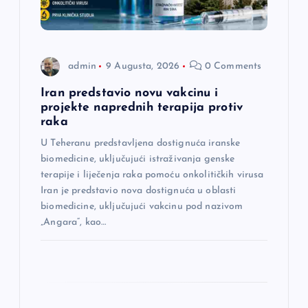
a
n
admin
9 Augusta, 2026
0 Comments
a
Iran predstavio novu vakcinu i
projekte naprednih terapija protiv
raka
k
U Teheranu predstavljena dostignuća iranske
a
biomedicine, uključujući istraživanja genske
terapije i liječenja raka pomoću onkolitičkih virusa
Iran je predstavio nova dostignuća u oblasti
biomedicine, uključujući vakcinu pod nazivom
„Angara“, kao…