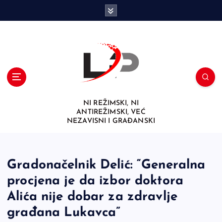
S
k
i
p
t
o
c
o
n
NI REŽIMSKI, NI
t
ANTIREŽIMSKI, VEĆ
e
NEZAVISNI I GRAĐANSKI
n
t
Gradonačelnik Delić: “Generalna
procjena je da izbor doktora
Alića nije dobar za zdravlje
građana Lukavca”