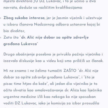
mjesto direktora JU DZ Lukavac, i to je učinio u dva
navrata, doduše sa različitim kvalifikacijama:
Zbog sukoba interesa
, jer je Jasmin vijećnik i učestvuje
u izboru članova Nadzornog odbora ustanove kojoj bi
bio direktor,
Zato što “
dr. Alić nije dobar za opšte zdravlje
građana Lukavca
“
Drugo obašnjenje posebno je privuklo pažnju vijećnika i
izazvalo diskusije kao u videu koji smo priližili uz članak.
Mi ne znamo i ne želimo tumačiti ZAŠTO “dr. Alić nije
dobar za opšte zdravlje građana Lukavca”, i “šta je
pisac time htjeo da kaže”, ali jedan dio vijećnika je to
očito shvatio kao omalovažavanje dr. Alića kao liječnika
urgentne medicine i/ili kao nekoga ko nije sposoban
voditi DZ Lukavac, iako je komisija za izbor prosudila