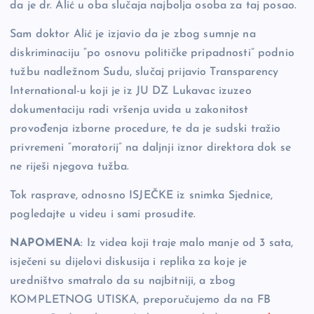
da je dr. Alić u oba slučaja najbolja osoba za taj posao.
Sam doktor Alić je izjavio da je zbog sumnje na
diskriminaciju “po osnovu političke pripadnosti” podnio
tužbu nadležnom Sudu, slučaj prijavio Transparency
International-u koji je iz JU DZ Lukavac izuzeo
dokumentaciju radi vršenja uvida u zakonitost
provođenja izborne procedure, te da je sudski tražio
privremeni “moratorij” na daljnji iznor direktora dok se
ne riješi njegova tužba.
Tok rasprave, odnosno ISJEČKE iz snimka Sjednice,
pogledajte u videu i sami prosudite.
NAPOMENA
: Iz videa koji traje malo manje od 3 sata,
isječeni su dijelovi diskusija i replika za koje je
uredništvo smatralo da su najbitniji, a zbog
KOMPLETNOG UTISKA, preporučujemo da na FB