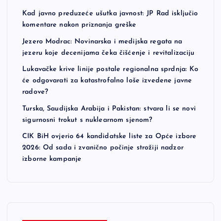
Kad javno preduzeće ušutka javnost: JP Rad isključio
komentare nakon priznanja greške
Jezero Modrac: Novinarska i medijska regata na
jezeru koje decenijama čeka čišćenje i revitalizaciju
Lukavačke krive linije postale regionalna sprdnja: Ko
će odgovarati za katastrofalno loše izvedene javne
radove?
Turska, Saudijska Arabija i Pakistan: stvara li se novi
sigurnosni trokut s nuklearnom sjenom?
CIK BiH ovjerio 64 kandidatske liste za Opće izbore
2026: Od sada i zvanično počinje strožiji nadzor
izborne kampanje