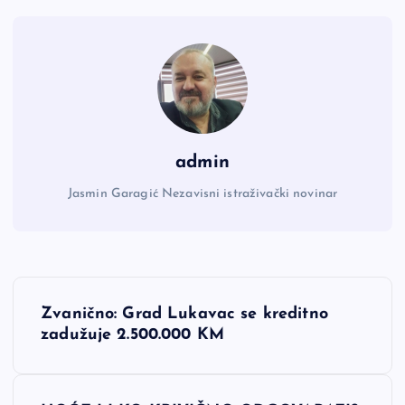
admin
Jasmin Garagić Nezavisni istraživački novinar
N
Zvanično: Grad Lukavac se kreditno
a
zadužuje 2.500.000 KM
v