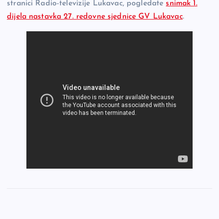
stranici Radio-televizije Lukavac, pogledate
snimak 1.
dijela nastavka 27. redovne sjednice GV Lukavac
.