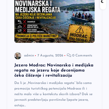
admin
7 Augusta, 2026
0 Comments
Jezero Modrac: Novinarska i medijska
regata na jezeru koje decenijama
čeka čišćenje i revitalizaciju
Da li je „Novinarska i medijska regata“ bila samo
promocija turističkog potencijala Modraca ili i
nešto malo više u kontekstu skorih izbora? Dok se
javnosti predstavljaju površinske ljepote jezera,
ostaju…