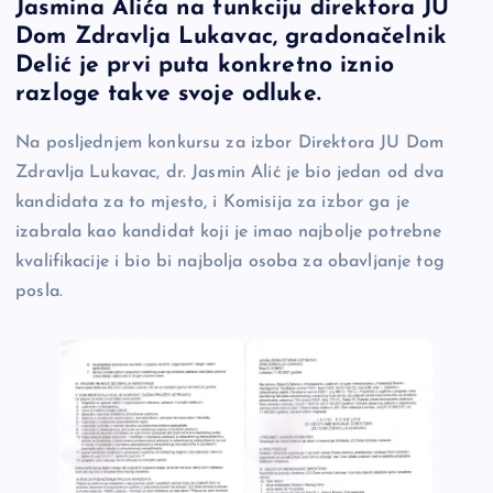
Jasmina Alića na funkciju direktora JU
e
y
n
e
Dom Zdravlja Lukavac, gradonačelnik
b
Li
g
Delić je prvi puta konkretno iznio
o
n
er
razloge takve svoje odluke.
o
k
Na posljednjem konkursu za izbor Direktora JU Dom
k
Zdravlja Lukavac, dr. Jasmin Alić je bio jedan od dva
kandidata za to mjesto, i Komisija za izbor ga je
izabrala kao kandidat koji je imao najbolje potrebne
kvalifikacije i bio bi najbolja osoba za obavljanje tog
posla.