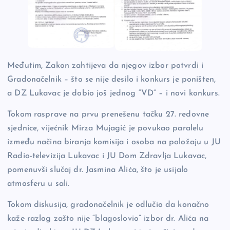
Međutim, Zakon zahtijeva da njegov izbor potvrdi i
Gradonačelnik – što se nije desilo i konkurs je poništen,
a DZ Lukavac je dobio još jednog “VD” – i novi konkurs.
Tokom rasprave na prvu prenešenu tačku 27. redovne
sjednice, vijećnik Mirza Mujagić je povukao paralelu
između načina biranja komisija i osoba na položaju u JU
Radio-televizija Lukavac i JU Dom Zdravlja Lukavac,
pomenuvši slučaj dr. Jasmina Alića, što je usijalo
atmosferu u sali.
Tokom diskusija, gradonačelnik je odlučio da konačno
kaže razlog zašto nije “blagoslovio” izbor dr. Alića na