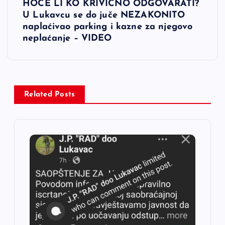
HOĆE LI KO KRIVIČNO ODGOVARATI?
i
U Lukavcu se do juče NEZAKONITO
naplaćivao parking i kazne za njegovo
g
neplaćanje – VIDEO
a
c
Related Posts
i
j
a
č
l