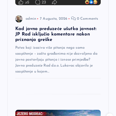
a
n
admin
7 Augusta, 2026
0 Comments
a
Kad javno preduzeće ušutka javnost:
JP Rad isključio komentare nakon
priznanja greške
k
Potez koji izaziva više pitanja nego samo
a
saopštenje – zašto građanima nije dozvoljeno da
javno postavljaju pitanja i iznose primjedbe?
Javno preduzeće Rad d.o.o. Lukavac objavilo je
saopštenje u kojem…