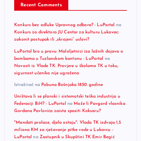
Recent Comments
Konkurs bez odluke Upravnog odbora? - LuPortal
na
Konkurs za direktora JU Centar za kulturu Lukavac:
zakonit postupak ili „skrojeni“ uslovi?
LuPortal bio u pravu: Maloljetnici iza lažnih dojava o
bombama u Tuzlanskom kantonu - LuPortal
na
Novosti iz Vlade TK: Provjere u školama TK u toku,
sigurnost učenika nije ugrožena
Istraživač
na
Pobuna Bošnjaka 1850. godine
Uništava li se planski i sistematski teška industrija u
Federaciji BiH? - LuPortal
na
Može li Pavgord vlasnika
Gordana Pavlovića zaista spasiti Koksaru?
"Mandati prolaze, djela ostaju": Vlada TK izdvaja 1,5
miliona KM za rješavanje pitke vode u Lukavcu -
LuPortal
na
Zastupnik u Skupštini TK Emir Begić