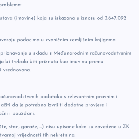
 problema:
dstava (imovine) koja su iskazana u iznosu od 3.647.092
ovaraju podacima u zvaničnim zemljišnim knjigama.
 za priznavanje u skladu s Međunarodnim računovodstvenim
ja bi trebala biti priznata kao imovina prema
li vrednovana.
računovodstvenih podataka s relevantnim pravnim i
iti da je potrebno izvršiti dodatne provjere i
ačni i pouzdani.
ište, stan, garaže, …) nisu upisane kako su zavedene u ZK
varnoj vrijednosti tih nekretnina.