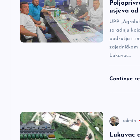
Poljoprivr
i
usjeva od 
j
UPP „Agroluk
saradnju koj
a
područja i s
zajedničkom 
Lukavac…
č
l
Continue r
a
n
admin
a
Lukavac d