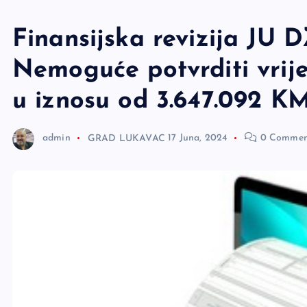
e
r
Finansijska revizija JU D
Nemoguće potvrditi vrije
u iznosu od 3.647.092 K
admin
GRAD LUKAVAC
17 Juna, 2024
0 Commen