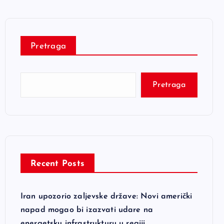
Pretraga
Pretraga
Recent Posts
Iran upozorio zaljevske države: Novi američki
napad mogao bi izazvati udare na
energetsku infrastrukturu u regiji