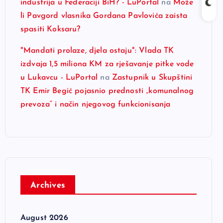
industrija u Federaciji BiH? - LuPortal
na
Može
li Pavgord vlasnika Gordana Pavlovića zaista
spasiti Koksaru?
"Mandati prolaze, djela ostaju": Vlada TK
izdvaja 1,5 miliona KM za rješavanje pitke vode
u Lukavcu - LuPortal
na
Zastupnik u Skupštini
TK Emir Begić pojasnio prednosti „komunalnog
prevoza“ i način njegovog funkcionisanja
Archives
August 2026