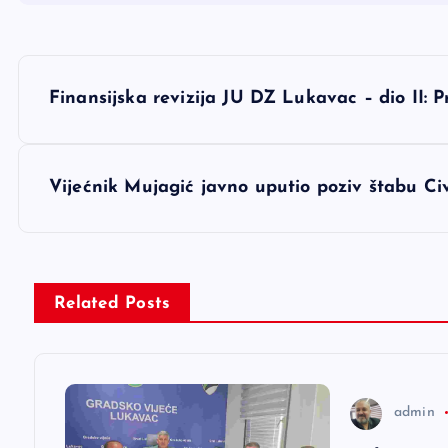
N
Finansijska revizija JU DZ Lukavac – dio II
a
v
Vijećnik Mujagić javno uputio poziv štabu Ci
i
g
Related Posts
a
c
admin