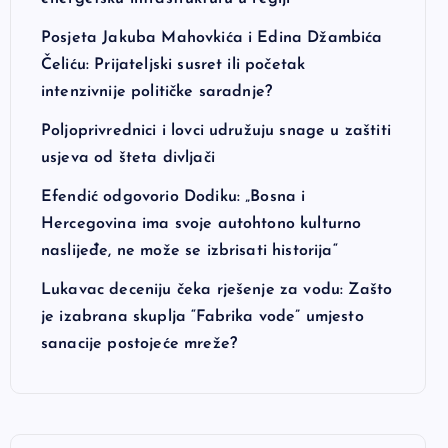
Posjeta Jakuba Mahovkića i Edina Džambića
Čeliću: Prijateljski susret ili početak
intenzivnije političke saradnje?
Poljoprivrednici i lovci udružuju snage u zaštiti
usjeva od šteta divljači
Efendić odgovorio Dodiku: „Bosna i
Hercegovina ima svoje autohtono kulturno
naslijeđe, ne može se izbrisati historija“
Lukavac deceniju čeka rješenje za vodu: Zašto
je izabrana skuplja “Fabrika vode” umjesto
sanacije postojeće mreže?