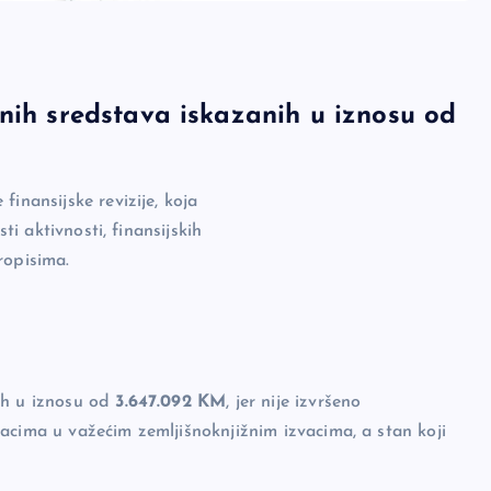
nih sredstava iskazanih u iznosu od
inansijske revizije, koja
ti aktivnosti, finansijskih
ropisima.
ih u iznosu od
3.647.092 KM
, jer nije izvršeno
acima u važećim zemljišnoknjižnim izvacima, a stan koji