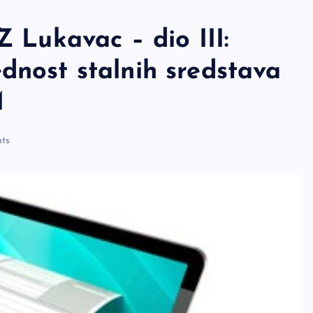
Z Lukavac – dio III:
dnost stalnih sredstava
M
ts