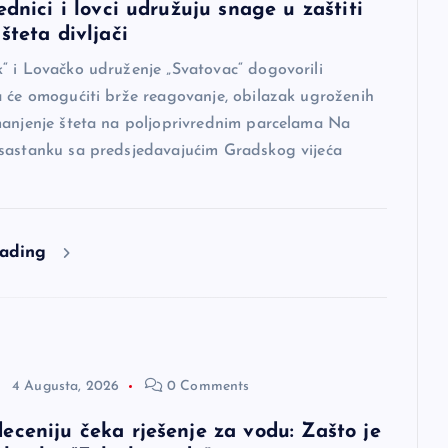
ednici i lovci udružuju snage u zaštiti
šteta divljači
“ i Lovačko udruženje „Svatovac“ dogovorili
a će omogućiti brže reagovanje, obilazak ugroženih
manjenje šteta na poljoprivrednim parcelama Na
sastanku sa predsjedavajućim Gradskog vijeća
eading
4 Augusta, 2026
0 Comments
eceniju čeka rješenje za vodu: Zašto je