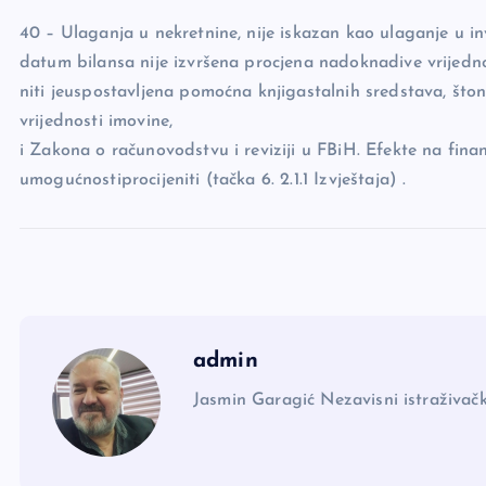
40 – Ulaganja u nekretnine, nije iskazan kao ulaganje u in
datum bilansa nije izvršena procjena nadoknadive vrijedno
niti jeuspostavljena pomoćna knjigastalnih sredstava, št
vrijednosti imovine,
i Zakona o računovodstvu i reviziji u FBiH. Efekte na finan
umogućnostiprocijeniti (tačka 6. 2.1.1 Izvještaja) .
admin
Jasmin Garagić Nezavisni istraživačk