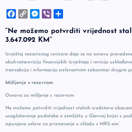
F
C
M
Vi
S
a
o
es
b
h
“Ne možemo potvrditi vrijednost stal
c
p
se
er
ar
3.647.092 KM”
e
y
n
e
b
Li
g
Izvještaj nezavisnog revizora daje se na osnovu provedene f
o
n
er
obuhvatareviziju finansijskih izvještaja i reviziju usklađenos
o
k
transakcija i informacija srelevantnim zakonimai drugim p
k
Mišljenje s rezervom
Osnova za mišljenje s rezervom:
Ne možemo potvrditi vrijednost stalnih sredstava iskazan
usaglašavanje podataka o zemljištu u Glavnoj knjizi s pod
ispunjava uslove za priznavanje u skladu s MRS-om.”