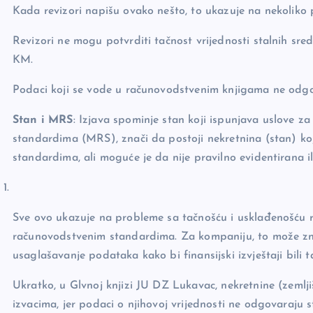
Kada revizori napišu ovako nešto, to ukazuje na nekoliko
Revizori ne mogu potvrditi tačnost vrijednosti stalnih sre
KM.
Podaci koji se vode u računovodstvenim knjigama ne odg
Stan i MRS
: Izjava spominje stan koji ispunjava uslove
standardima (MRS), znači da postoji nekretnina (stan) ko
standardima, ali moguće je da nije pravilno evidentirana i
Sve ovo ukazuje na probleme sa tačnošću i usklađenošću 
računovodstvenim standardima. Za kompaniju, to može znač
usaglašavanje podataka kako bi finansijski izvještaji bili t
Ukratko, u Glvnoj knjizi JU DZ Lukavac, nekretnine (zemlj
izvacima, jer podaci o njihovoj vrijednosti ne odgovaraju st