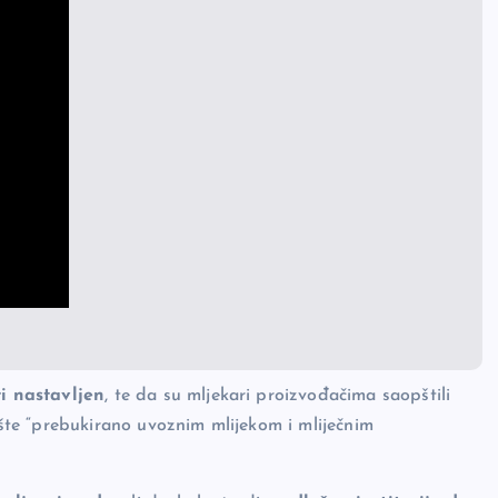
i nastavljen
, te da su mljekari proizvođačima saopštili
ište “prebukirano uvoznim mlijekom i mliječnim