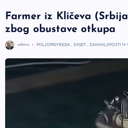
e
r
Farmer iz Kličeva (Srbija
zbog obustave otkupa
admin
POLJOPRIVREDA
,
SVIJET
,
ZANIMLJIVOSTI
14