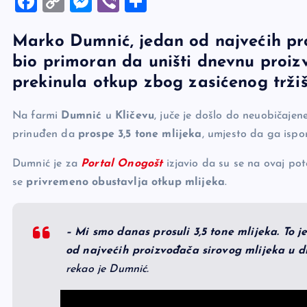
F
C
M
Vi
S
a
o
es
b
h
Marko Dumnić, jedan od najvećih pro
c
p
se
er
ar
bio primoran da uništi dnevnu proiz
e
y
n
e
prekinula otkup zbog zasićenog trži
b
Li
g
o
n
er
Na farmi
Dumnić
u
Kličevu
, juče je došlo do neuobičajen
o
k
prinuđen da
prospe 3,5 tone mlijeka
, umjesto da ga ispor
k
Dumnić je za
Portal Onogošt
izjavio da su se na ovaj pot
se
privremeno obustavlja otkup mlijeka
.
– Mi smo danas prosuli 3,5 tone mlijeka. To 
od najvećih proizvođača sirovog mlijeka u d
rekao je Dumnić.