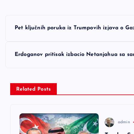
N
Pet ključnih poruka iz Trumpovih izjava o Gaz
a
v
Erdoganov pritisak izbacio Netanjahua sa sa
i
g
Related Posts
a
c
admin