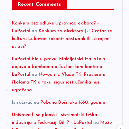
Recent Comments
Konkurs bez odluke Upravnog odbora? -
LuPortal
na
Konkurs za direktora JU Centar za
kulturu Lukavac: zakonit postupak ili „skrojeni“
uslovi?
LuPortal bio u pravu: Maloljetnici iza lažnih
dojava o bombama u Tuzlanskom kantonu -
LuPortal
na
Novosti iz Vlade TK: Provjere u
školama TK u toku, sigurnost učenika nije
ugrožena
Istraživač
na
Pobuna Bošnjaka 1850. godine
Uništava li se planski i sistematski teška
industrija u Federaciji BiH? - LuPortal
na
Može