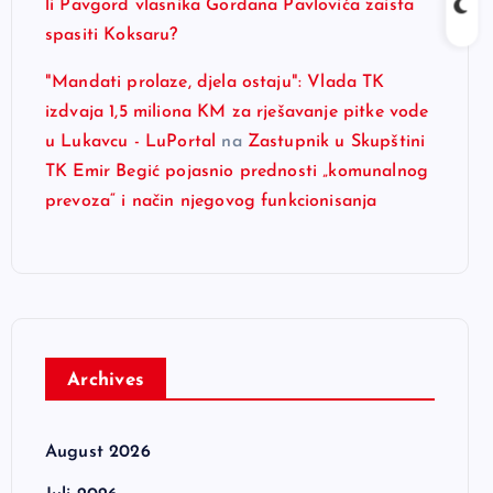
li Pavgord vlasnika Gordana Pavlovića zaista
spasiti Koksaru?
"Mandati prolaze, djela ostaju": Vlada TK
izdvaja 1,5 miliona KM za rješavanje pitke vode
u Lukavcu - LuPortal
na
Zastupnik u Skupštini
TK Emir Begić pojasnio prednosti „komunalnog
prevoza“ i način njegovog funkcionisanja
Archives
August 2026