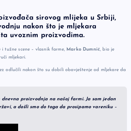
izvođača sirovog mlijeka u Srbiji,
vodnju nakon što je mljekara
šta uvoznim proizvodima.
e i tužne scene – vlasnik farme,
Marko Dumnić
, bio je
uči mljekari.
ez odlučili nakon što su dobili obavještenje od mljekare da
je dnevna proizvodnja na našoj farmi. Ja sam jedan
ržavi, a došli smo do toga da prosipamo vareniku
–