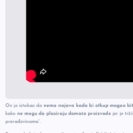
On je istakao da
nema najava kada bi otkup mogao bit
kako
ne mogu da plasiraju domaće proizvode
jer je trž
prerađevinama”.