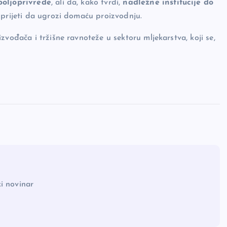
poljoprivrede
, ali da, kako tvrdi,
nadležne institucije do
 prijeti da ugrozi domaću proizvodnju.
zvođača i tržišne ravnoteže u sektoru mljekarstva, koji se,
i novinar