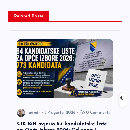
a
c
Related Posts
i
j
a
č
l
a
admin
7 Augusta, 2026
0 Comments
n
CIK BiH ovjerio 64 kandidatske liste