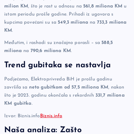
milion KM
, što je rast u odnosu na
561,8 miliona KM
u
istom periodu prošle godine. Prihodi iz ugovora s
kupcima povećani su sa
549,3 miliona
na
733,3 miliona
KM
.
Međutim, i rashodi su značajno porasli – sa
588,5
miliona
na
790,6 miliona KM
.
Trend gubitaka se nastavlja
Podjećamo, Elektroprivreda BiH je prošlu godinu
završila sa
neto gubitkom od 57,5 miliona KM
, nakon
što je 2023. godinu okončala s rekordnih
331,7 miliona
KM gubitka
.
Izvor: Biznis.info
Biznis.info
Naša analiza: Zašto