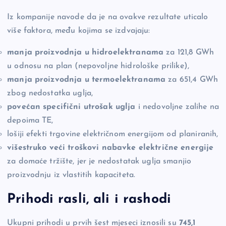
Iz kompanije navode da je na ovakve rezultate uticalo
više faktora, među kojima se izdvajaju:
manja proizvodnja u hidroelektranama
za 121,8 GWh
u odnosu na plan (nepovoljne hidrološke prilike),
manja proizvodnja u termoelektranama
za 651,4 GWh
zbog nedostatka uglja,
povećan specifični utrošak uglja
i nedovoljne zalihe na
depoima TE,
lošiji efekti trgovine električnom energijom od planiranih,
višestruko veći troškovi nabavke električne energije
za domaće tržište, jer je nedostatak uglja smanjio
proizvodnju iz vlastitih kapaciteta.
Prihodi rasli, ali i rashodi
Ukupni prihodi u prvih šest mjeseci iznosili su
745,1