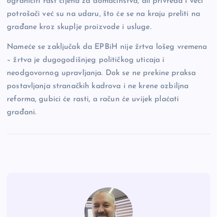
ograničiti rast cijena za domaćinstva, ali privreda i veći
potrošači već su na udaru, što će se na kraju preliti na
građane kroz skuplje proizvode i usluge.
Nameće se zaključak da EPBiH nije žrtva lošeg vremena
– žrtva je dugogodišnjeg političkog uticaja i
neodgovornog upravljanja. Dok se ne prekine praksa
postavljanja stranačkih kadrova i ne krene ozbiljna
reforma, gubici će rasti, a račun će uvijek plaćati
građani.