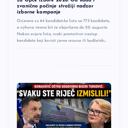
a
za Opće izbore 2026: Od sada i
zvanično počinje strožiji nadzor
izborne kampanje
k
Ovjerene su 64 kandidatske liste sa 773 kandidata,
a
a njihova imena bit će objavljena do 20. augusta.
Nakon ovjere lista, svaki promotivni nastup
kandidata koji koristi javne resurse ili budžetski…