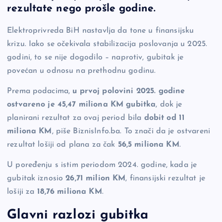
e
y
n
e
rezultate nego prošle godine.
b
Li
g
Elektroprivreda BiH nastavlja da tone u finansijsku
o
n
er
krizu. Iako se očekivala stabilizacija poslovanja u 2025.
o
k
godini, to se nije dogodilo – naprotiv, gubitak je
k
povećan u odnosu na prethodnu godinu.
Prema podacima,
u prvoj polovini 2025. godine
ostvareno je 45,47 miliona KM gubitka
, dok je
planirani rezultat za ovaj period bila
dobit od 11
miliona KM
, piše BiznisInfo.ba. To znači da je ostvareni
rezultat lošiji od plana za čak
56,5 miliona KM
.
U poređenju s istim periodom 2024. godine, kada je
gubitak iznosio
26,71 milion KM
, finansijski rezultat je
lošiji za
18,76 miliona KM
.
Glavni razlozi gubitka