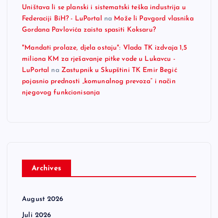
Uništava li se planski i sistematski teška industrija u
Federaciji BiH? - LuPortal
na
Može li Pavgord vlasnika
Gordana Pavlovića zaista spasiti Koksaru?
"Mandati prolaze, djela ostaju": Vlada TK izdvaja 1,5
miliona KM za rješavanje pitke vode u Lukavcu -
LuPortal
na
Zastupnik u Skupštini TK Emir Begić
pojasnio prednosti „komunalnog prevoza“ i način
njegovog funkcionisanja
Archives
August 2026
Juli 2026