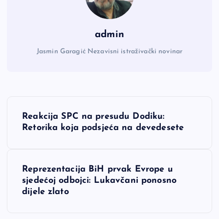
admin
Jasmin Garagić Nezavisni istraživački novinar
N
Reakcija SPC na presudu Dodiku:
a
Retorika koja podsjeća na devedesete
v
Reprezentacija BiH prvak Evrope u
i
sjedećoj odbojci: Lukavčani ponosno
dijele zlato
g