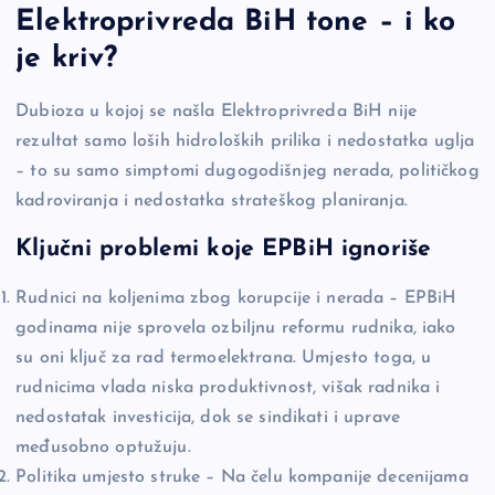
Elektroprivreda BiH tone – i ko
je kriv?
Dubioza u kojoj se našla Elektroprivreda BiH nije
rezultat samo loših hidroloških prilika i nedostatka uglja
– to su samo simptomi dugogodišnjeg nerada, političkog
kadroviranja i nedostatka strateškog planiranja.
Ključni problemi koje EPBiH ignoriše
Rudnici na koljenima zbog korupcije i nerada – EPBiH
godinama nije sprovela ozbiljnu reformu rudnika, iako
su oni ključ za rad termoelektrana. Umjesto toga, u
rudnicima vlada niska produktivnost, višak radnika i
nedostatak investicija, dok se sindikati i uprave
međusobno optužuju.
Politika umjesto struke – Na čelu kompanije decenijama