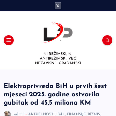
S
k
i
p
t
o
c
o
n
NI REŽIMSKI, NI
t
ANTIREŽIMSKI, VEĆ
e
NEZAVISNI I GRAĐANSKI
n
t
Elektroprivreda BiH u prvih šest
mjeseci 2025. godine ostvarila
gubitak od 45,5 miliona KM
admin
AKTUELNOSTI
,
BiH
,
FINANSIJE, BIZNIS,