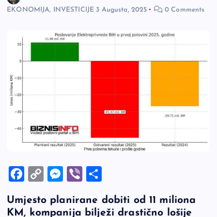
EKONOMIJA, INVESTICIJE
3 Augusta, 2025
0 Comments
F
C
M
Vi
S
a
o
es
b
h
Umjesto planirane dobiti od 11 miliona
c
p
se
er
ar
KM, kompanija bilježi drastično lošije