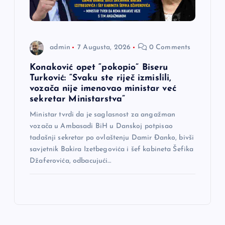
admin
7 Augusta, 2026
0 Comments
Konaković opet “pokopio” Biseru
Turković: “Svaku ste riječ izmislili,
vozača nije imenovao ministar već
sekretar Ministarstva”
Ministar tvrdi da je saglasnost za angažman
vozača u Ambasadi BiH u Danskoj potpisao
tadašnji sekretar po ovlaštenju Damir Đanko, bivši
savjetnik Bakira Izetbegovića i šef kabineta Šefika
Džaferovića, odbacujući…