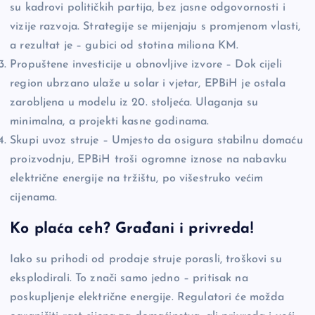
su kadrovi političkih partija, bez jasne odgovornosti i
vizije razvoja. Strategije se mijenjaju s promjenom vlasti,
a rezultat je – gubici od stotina miliona KM.
Propuštene investicije u obnovljive izvore – Dok cijeli
region ubrzano ulaže u solar i vjetar, EPBiH je ostala
zarobljena u modelu iz 20. stoljeća. Ulaganja su
minimalna, a projekti kasne godinama.
Skupi uvoz struje – Umjesto da osigura stabilnu domaću
proizvodnju, EPBiH troši ogromne iznose na nabavku
električne energije na tržištu, po višestruko većim
cijenama.
Ko plaća ceh? Građani i privreda!
Iako su prihodi od prodaje struje porasli, troškovi su
eksplodirali. To znači samo jedno – pritisak na
poskupljenje električne energije. Regulatori će možda