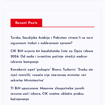
Recent Posts
Turska, Saudijska Arabija i Pakistan: stvara li se novi
sigurnosni trokut s nuklearnom sjenom?
CIK BiH ovjerio 64 kandidatske liste za Opće izbore
2026: Od sada i zvanično počinje strožiji nadzor
izborne kampanje
Konaković opet “pokopio” Biseru Turković: “Svaku ste
riječ izmislili, vozača nije imenovao ministar već
sekretar Ministarstva”
TI BiH upozorava: Masovne zloupotrebe javnih
resursa uoči izbora, CIK znatno ublažio praksu
kažnjavanja