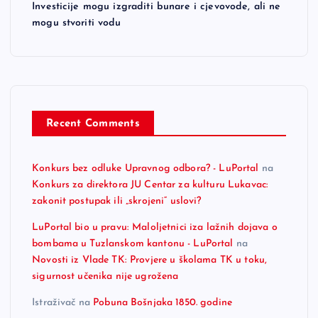
Investicije mogu izgraditi bunare i cjevovode, ali ne
mogu stvoriti vodu
Recent Comments
Konkurs bez odluke Upravnog odbora? - LuPortal
na
Konkurs za direktora JU Centar za kulturu Lukavac:
zakonit postupak ili „skrojeni“ uslovi?
LuPortal bio u pravu: Maloljetnici iza lažnih dojava o
bombama u Tuzlanskom kantonu - LuPortal
na
Novosti iz Vlade TK: Provjere u školama TK u toku,
sigurnost učenika nije ugrožena
Istraživač
na
Pobuna Bošnjaka 1850. godine