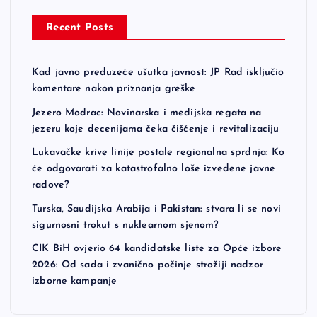
Recent Posts
Kad javno preduzeće ušutka javnost: JP Rad isključio
komentare nakon priznanja greške
Jezero Modrac: Novinarska i medijska regata na
jezeru koje decenijama čeka čišćenje i revitalizaciju
Lukavačke krive linije postale regionalna sprdnja: Ko
će odgovarati za katastrofalno loše izvedene javne
radove?
Turska, Saudijska Arabija i Pakistan: stvara li se novi
sigurnosni trokut s nuklearnom sjenom?
CIK BiH ovjerio 64 kandidatske liste za Opće izbore
2026: Od sada i zvanično počinje strožiji nadzor
izborne kampanje