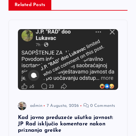
i
Related Posts
j
a
č
l
a
n
admin
7 Augusta, 2026
0 Comments
a
Kad javno preduzeće ušutka javnost:
JP Rad isključio komentare nakon
k
priznanja greške