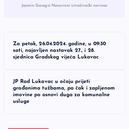
Jasmin Garagić Nezavisni istraživački novinar
N
Za petak, 26.04.2024. godine, u 09:30
a
sati, najavljen nastavak 27., i 28.
sjednica Gradskog vijeća Lukavac
v
i
JP Rad Lukavac u očaju prijeti
građanima tužbama, pa čak i zapljenom
g
imovine po osnovi duga za komunalne
usluge
a
c