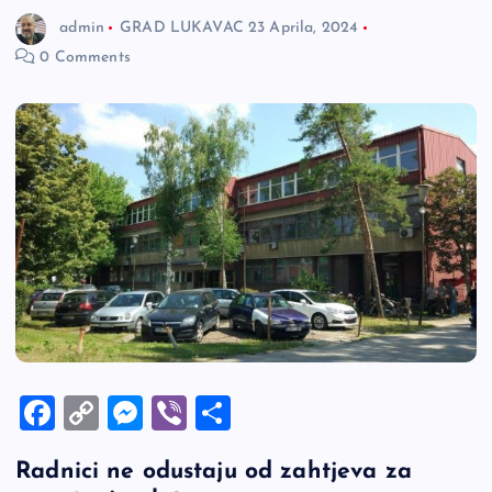
admin
GRAD LUKAVAC
23 Aprila, 2024
0 Comments
F
C
M
Vi
S
a
o
es
b
h
Radnici ne odustaju od zahtjeva za
c
p
se
er
ar