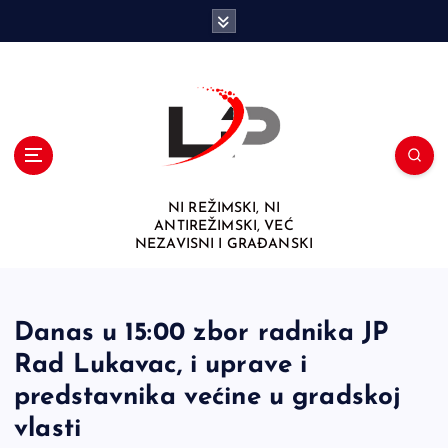
S
k
i
p
t
o
c
o
n
NI REŽIMSKI, NI
t
ANTIREŽIMSKI, VEĆ
e
NEZAVISNI I GRAĐANSKI
n
t
Danas u 15:00 zbor radnika JP
Rad Lukavac, i uprave i
predstavnika većine u gradskoj
vlasti