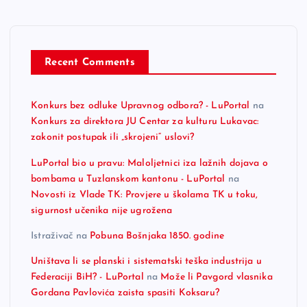
Recent Comments
Konkurs bez odluke Upravnog odbora? - LuPortal
na
Konkurs za direktora JU Centar za kulturu Lukavac:
zakonit postupak ili „skrojeni“ uslovi?
LuPortal bio u pravu: Maloljetnici iza lažnih dojava o
bombama u Tuzlanskom kantonu - LuPortal
na
Novosti iz Vlade TK: Provjere u školama TK u toku,
sigurnost učenika nije ugrožena
Istraživač
na
Pobuna Bošnjaka 1850. godine
Uništava li se planski i sistematski teška industrija u
Federaciji BiH? - LuPortal
na
Može li Pavgord vlasnika
Gordana Pavlovića zaista spasiti Koksaru?