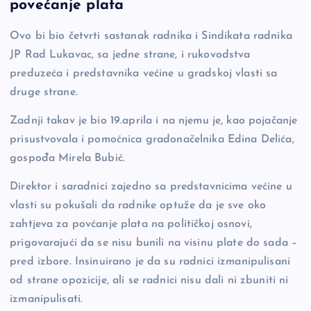
povećanje plata
e
y
n
e
b
Li
g
Ovo bi bio četvrti sastanak radnika i Sindikata radnika
JP Rad Lukavac, sa jedne strane, i rukovodstva
o
n
er
preduzeća i predstavnika većine u gradskoj vlasti sa
o
k
druge strane.
k
Zadnji takav je bio 19.aprila i na njemu je, kao pojačanje
prisustvovala i pomoćnica gradonačelnika Edina Delića,
gospođa Mirela Bubić.
Direktor i saradnici zajedno sa predstavnicima većine u
vlasti su pokušali da radnike optuže da je sve oko
zahtjeva za povćanje plata na političkoj osnovi,
prigovarajući da se nisu bunili na visinu plate do sada –
pred izbore. Insinuirano je da su radnici izmanipulisani
od strane opozicije, ali se radnici nisu dali ni zbuniti ni
izmanipulisati.