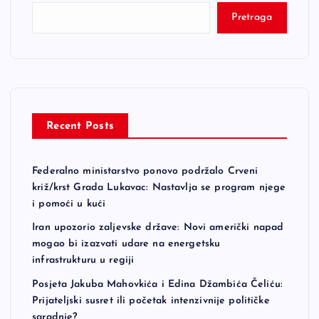
Pretraga
Recent Posts
Federalno ministarstvo ponovo podržalo Crveni
križ/krst Grada Lukavac: Nastavlja se program njege
i pomoći u kući
Iran upozorio zaljevske države: Novi američki napad
mogao bi izazvati udare na energetsku
infrastrukturu u regiji
Posjeta Jakuba Mahovkića i Edina Džambića Čeliću:
Prijateljski susret ili početak intenzivnije političke
saradnje?