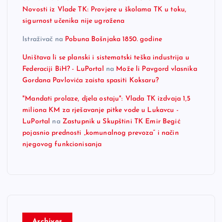
Novosti iz Vlade TK: Provjere u školama TK u toku,
sigurnost učenika nije ugrožena
Istraživač
na
Pobuna Bošnjaka 1850. godine
Uništava li se planski i sistematski teška industrija u
Federaciji BiH? - LuPortal
na
Može li Pavgord vlasnika
Gordana Pavlovića zaista spasiti Koksaru?
"Mandati prolaze, djela ostaju": Vlada TK izdvaja 1,5
miliona KM za rješavanje pitke vode u Lukavcu -
LuPortal
na
Zastupnik u Skupštini TK Emir Begić
pojasnio prednosti „komunalnog prevoza“ i način
njegovog funkcionisanja
Archives