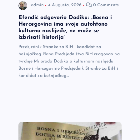
admin
4 Augusta, 2026
0 Comments
n
Efendić odgovorio Dodiku: „Bosna i
a
Hercegovina ima svoje autohtono
kulturno naslijeđe, ne može se
izbrisati historija“
k
Predsjednik Stranke za BiH i kandidat za
a
bošnjačkog člana Predsjedništva BiH reagovao na
tvrdnje Milorada Dodika o kulturnom naslijeđu
Bosne i Hercegovine Predsjednik Stranke za BiH i
kandidat za bošnjačkog…