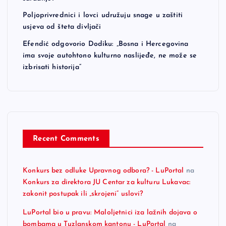
Poljoprivrednici i lovci udružuju snage u zaštiti
usjeva od šteta divljači
Efendić odgovorio Dodiku: „Bosna i Hercegovina
ima svoje autohtono kulturno naslijeđe, ne može se
izbrisati historija“
Recent Comments
Konkurs bez odluke Upravnog odbora? - LuPortal
na
Konkurs za direktora JU Centar za kulturu Lukavac:
zakonit postupak ili „skrojeni“ uslovi?
LuPortal bio u pravu: Maloljetnici iza lažnih dojava o
bombama u Tuzlanskom kantonu - LuPortal
na