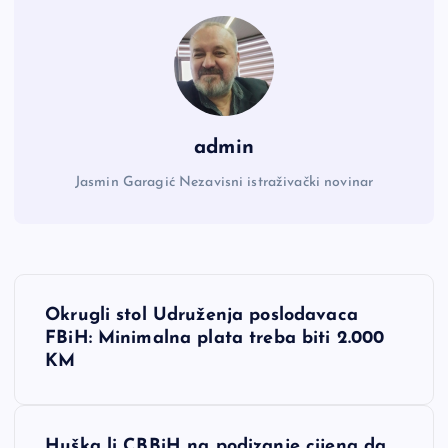
admin
Jasmin Garagić Nezavisni istraživački novinar
N
Okrugli stol Udruženja poslodavaca
a
FBiH: Minimalna plata treba biti 2.000
KM
v
i
Huška li CBBiH na podizanje cijena da