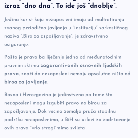
c
p
se
er
ar
izraz “dno dna”. To ide još “dnoblje”.
e
y
n
e
b
Li
g
Jedina korist koju nezaposleni imaju od maltretiranja
zvanog periodično javljanja u “instituciju” sarkastičnog
o
n
er
naziva “,Biro za zspošljavanje”, je zdravstveno
o
k
osiguranje.
k
Pošto je pravo ba liječenje jedno od međunatodnim
pravnim sktima
zagarantivanih osnovnih ljudskih
prava
, znači da nezaposleni nemaju apsolutno ništa od
biroa za javljanje
.
Bosna i Hercegovina je jedinstvena po tome što
nezaposleni mogu izgubiti pravo na birou za
zapošljavanje. Dok većina zemalja pruža stabilnu
podršku nezaposlenima, u BiH su uslovi za zadržavanje
ovih prava “vrlo strogi”mimo svijeta’.