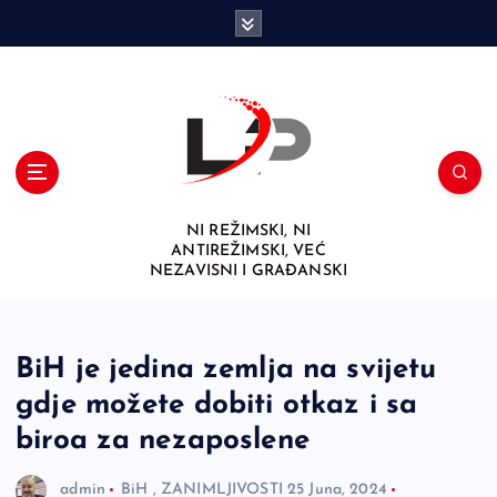
S
k
i
p
t
o
c
o
n
NI REŽIMSKI, NI
t
ANTIREŽIMSKI, VEĆ
e
NEZAVISNI I GRAĐANSKI
n
t
BiH je jedina zemlja na svijetu
gdje možete dobiti otkaz i sa
biroa za nezaposlene
admin
BiH
,
ZANIMLJIVOSTI
25 Juna, 2024