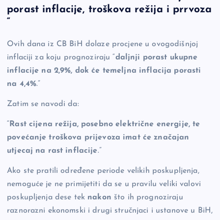
c
p
se
er
ar
porast inflacije, troškova režija i prrvoza
e
y
n
e
“
b
Li
g
Ovih dana iz CB BiH dolaze procjene u ovogodišnjoj
o
n
er
inflaciji za koju prognoziraju “
daljnji porast ukupne
o
k
inflacije na 2,9%, dok će temeljna inflacija porasti
k
na 4,4%
.”
Zatim se navodi da:
“
Rast cijena režija, posebno električne energije, te
povećanje troškova prijevoza imat će značajan
utjecaj na rast inflacije
.”
Ako ste pratili određene periode velikih poskupljenja,
nemoguće je ne primijetiti da se u pravilu veliki valovi
poskupljenja dese tek
nakon
što ih prognoziraju
raznorazni ekonomski i drugi stručnjaci i ustanove u BiH,