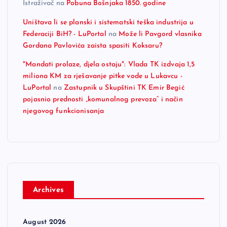
Istraživač
na
Pobuna Bošnjaka 1850. godine
Uništava li se planski i sistematski teška industrija u
Federaciji BiH? - LuPortal
na
Može li Pavgord vlasnika
Gordana Pavlovića zaista spasiti Koksaru?
"Mandati prolaze, djela ostaju": Vlada TK izdvaja 1,5
miliona KM za rješavanje pitke vode u Lukavcu -
LuPortal
na
Zastupnik u Skupštini TK Emir Begić
pojasnio prednosti „komunalnog prevoza“ i način
njegovog funkcionisanja
Archives
August 2026