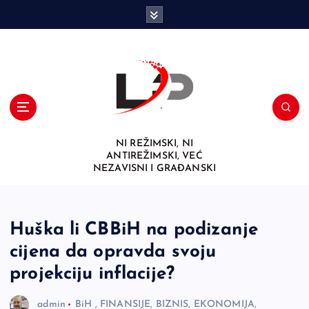
S
k
i
p
t
o
c
o
n
NI REŽIMSKI, NI
t
ANTIREŽIMSKI, VEĆ
e
NEZAVISNI I GRAĐANSKI
n
t
Huška li CBBiH na podizanje
cijena da opravda svoju
projekciju inflacije?
admin
BiH
,
FINANSIJE, BIZNIS, EKONOMIJA,