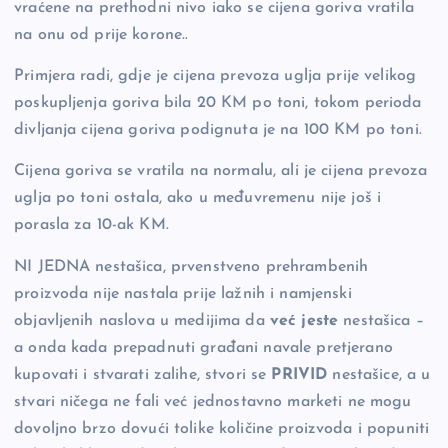
vraćene na prethodni nivo iako se cijena goriva vratila
na onu od prije korone..
Primjera radi, gdje je cijena prevoza uglja prije velikog
poskupljenja goriva bila 20 KM po toni, tokom perioda
divljanja cijena goriva podignuta je na 100 KM po toni.
Cijena goriva se vratila na normalu, ali je cijena prevoza
uglja po toni ostala, ako u međuvremenu nije još i
porasla za 10-ak KM.
NI JEDNA nestašica, prvenstveno prehrambenih
proizvoda nije nastala prije lažnih i namjenski
objavljenih naslova u medijima da
već jeste
nestašica –
a onda kada prepadnuti građani navale pretjerano
kupovati i stvarati zalihe, stvori se
PRIVID
nestašice, a u
stvari ničega ne fali već jednostavno marketi ne mogu
dovoljno brzo dovući tolike količine proizvoda i popuniti