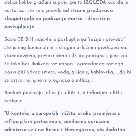
police koliko građani kupuju, pa to
IZGLEDA
kao da je
nestašica, što se u pravilu
od strane prodavaca
zloupotrijebi za podizanje marže i drastična
poskupljenja
.
Sada CB BiH najavljuje poskupljenja “režija i prevoza”
što je mig komunalnim i drugim uslužnim preduzećima,
stanodavcima, prevoznicima i dr. da podignu cijene, pa
će tako bez ikakvog razumnog i opravdanog razloga
poskupiti odvoz smeća, voda, grijanje, kablovska, … da bi
se ostvarila njihovs prognoza o inflaciji.
Bankari povezuju inflaciju u BiH i sa inflacijim u EU i
regionu:
“U kontekstu europskih tržišta, svaka promjena u
inflacijskim pritiscima u zemljama eurozone
odražava se i na Bosnu i Hercegovinu, što dodatno