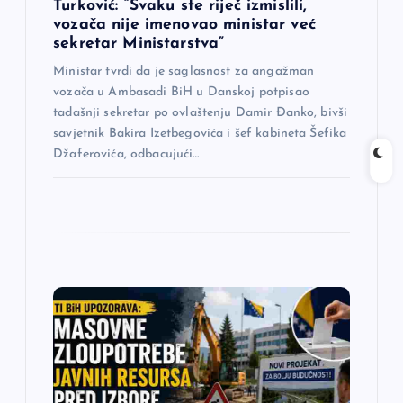
a
Turković: “Svaku ste riječ izmislili,
vozača nije imenovao ministar već
sekretar Ministarstva”
k
Ministar tvrdi da je saglasnost za angažman
a
vozača u Ambasadi BiH u Danskoj potpisao
tadašnji sekretar po ovlaštenju Damir Đanko, bivši
savjetnik Bakira Izetbegovića i šef kabineta Šefika
Džaferovića, odbacujući…