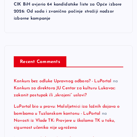
CIK BiH ovjerio 64 kandidatske liste za Opće izbore
2026: Od sada i zvanično počinje strožiji nadzor
izborne kampanje
Recent Comments
Konkurs bez odluke Upravnog odbora? - LuPortal
na
Konkurs za direktora JU Centar za kulturu Lukavac:
zakonit postupak ili „skrojeni“ uslovi?
LuPortal bio u pravu: Maloljetnici iza lažnih dojava o
bombama u Tuzlanskom kantonu - LuPortal
na
Novosti iz Vlade TK: Provjere u školama TK u toku,
sigurnost učenika nije ugrožena