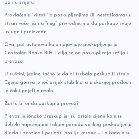
pa i u svijetu.
Provlačenje “vijesti” o poskupljenjima (ili nestašicama) u
stvari voše liči na “mig” privrednicima da poskupe svoje
usluge i proizvode.
Ovaj put ustanova koja najavljuje poskupljenja je
Centralna Banka BiH, i cilja se na poskupljenja režija i
prevoza.
U suštini, jedino tačno je da bi trebala poskupiti struja.
Cijena goriva je još uvijek stabilna, a u skorijoj prošlosti
je čak i pojeftinjavalo.
Zašto bi onda poskupio prevoz?
Prevoz je ionako preskup jer su ostale cijene koje su
debelo napumpane tokom perioda velikog poskupljenja
dizela i benzina i periodu poslije korone – i nikada nisu