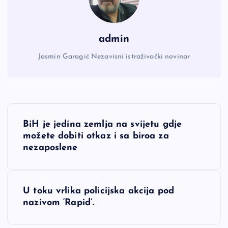
admin
Jasmin Garagić Nezavisni istraživački novinar
N
BiH je jedina zemlja na svijetu gdje
a
možete dobiti otkaz i sa biroa za
nezaposlene
v
i
U toku vrlika policijska akcija pod
nazivom ‘Rapid’.
g