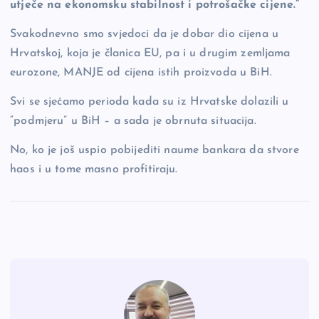
utječe na ekonomsku stabilnost i potrošačke cijene.”
Svakodnevno smo svjedoci da je dobar dio cijena u
Hrvatskoj, koja je članica EU, pa i u drugim zemljama
eurozone, MANJE od cijena istih proizvoda u BiH.
Svi se sjećamo perioda kada su iz Hrvatske dolazili u
“podmjeru” u BiH – a sada je obrnuta situacija.
No, ko je još uspio pobijediti naume bankara da stvore
haos i u tome masno profitiraju.