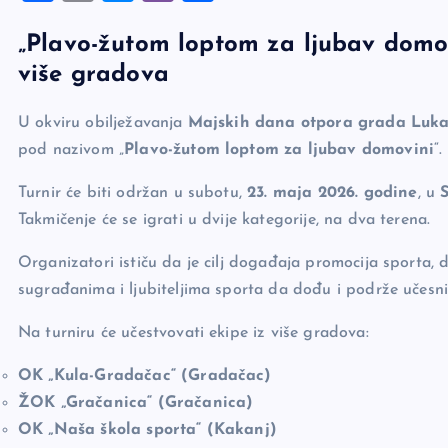
a
o
es
b
h
„Plavo-žutom loptom za ljubav domov
c
p
se
er
ar
više gradova
e
y
n
e
b
Li
g
U okviru obilježavanja
Majskih dana otpora grada Luk
o
n
er
pod nazivom „
Plavo-žutom loptom za ljubav domovini
“.
o
k
Turnir će biti održan u subotu,
23. maja 2026. godine
, u
k
Takmičenje će se igrati u dvije kategorije, na dva terena.
Organizatori ističu da je cilj događaja promocija sporta, 
sugrađanima i ljubiteljima sporta da dođu i podrže učesni
Na turniru će učestvovati ekipe iz više gradova:
OK „Kula-Gradačac“ (Gradačac)
ŽOK „Gračanica“ (Gračanica)
OK „Naša škola sporta“ (Kakanj)