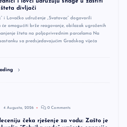
ednici i lovci udružuju snage u zaštiti
šteta divljači
“ i Lovačko udruženje „Svatovac“ dogovorili
a će omogućiti brže reagovanje, obilazak ugroženih
manjenje šteta na poljoprivrednim parcelama Na
sastanku sa predsjedavajućim Gradskog vijeća
eading
4 Augusta, 2026
0 Comments
eceniju čeka rješenje za vodu: Zašto je