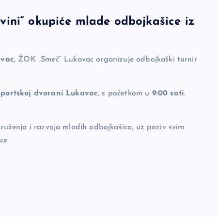
ini“ okupiće mlade odbojkašice iz
avac
, ŽOK „Smeč“ Lukavac organizuje odbojkaški turnir
Sportskoj dvorani Lukavac
, s početkom u
9:00 sati
.
druženja i razvoja mladih odbojkašica, uz poziv svim
ce.