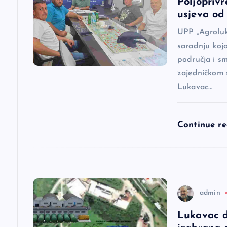
Poljoprivr
usjeva od 
j
UPP „Agroluk
a
saradnju koj
područja i s
zajedničkom 
č
Lukavac…
l
Continue r
a
n
a
admin
Lukavac d
k