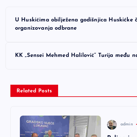
N
U Huskićima obilježena godišnjica Huskićke č
a
organizovanja odbrane
v
KK „Sensei Mehmed Halilović“ Turija među 
i
g
Related Posts
a
c
admin
i