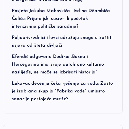
Posjeta Jakuba Mahovkića i Edina Džambića
Čeliću: Prijateljski susret ili početak
intenzivnije političke saradnje?
Poljoprivrednici i lovci udružuju snage u zaštiti
usjeva od šteta divljači
Efendić odgovorio Dodiku: „Bosna i
Hercegovina ima svoje autohtono kulturno
naslijeđe, ne može se izbrisati historija“
Lukavac deceniju čeka rješenje za vodu: Zašto
je izabrana skuplja “Fabrika vode” umjesto
sanacije postojeće mreže?