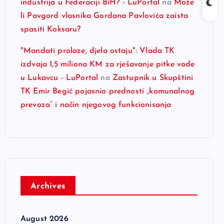
industrija u Federaciji BiH? - LuPortal
na
Može
li Pavgord vlasnika Gordana Pavlovića zaista
spasiti Koksaru?
"Mandati prolaze, djela ostaju": Vlada TK
izdvaja 1,5 miliona KM za rješavanje pitke vode
u Lukavcu - LuPortal
na
Zastupnik u Skupštini
TK Emir Begić pojasnio prednosti „komunalnog
prevoza“ i način njegovog funkcionisanja
Archives
August 2026