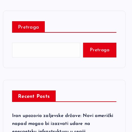
Pretraga
Pretraga
Recent Posts
Iran upozorio zaljevske države: Novi američki
napad mogao bi izazvati udare na
energetsku infrastrukturu u regiji