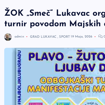
e
r
ŽOK „Smeč“ Lukavac org
turnir povodom Majskih
admin
GRAD LUKAVAC
,
SPORT
19 Maja, 2026
0