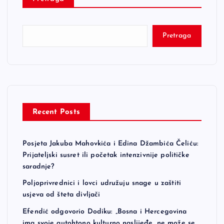
Pretraga
Recent Posts
Posjeta Jakuba Mahovkića i Edina Džambića Čeliću:
Prijateljski susret ili početak intenzivnije političke
saradnje?
Poljoprivrednici i lovci udružuju snage u zaštiti
usjeva od šteta divljači
Efendić odgovorio Dodiku: „Bosna i Hercegovina
ima svoje autohtono kulturno naslijeđe, ne može se