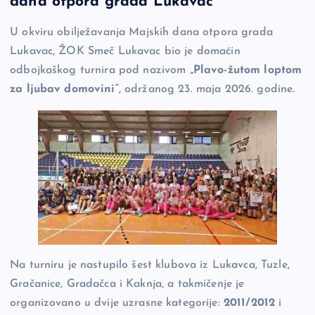
dana otpora grada Lukavac
b
Li
g
U okviru obilježavanja Majskih dana otpora grada
o
n
er
Lukavac, ŽOK Smeč Lukavac bio je domaćin
o
k
odbojkaškog turnira pod nazivom
„Plavo-žutom loptom
k
za ljubav domovini“
, održanog 23. maja 2026. godine.
Na turniru je nastupilo šest klubova iz Lukavca, Tuzle,
Gračanice, Gradačca i Kaknja, a takmičenje je
organizovano u dvije uzrasne kategorije:
2011/2012
i