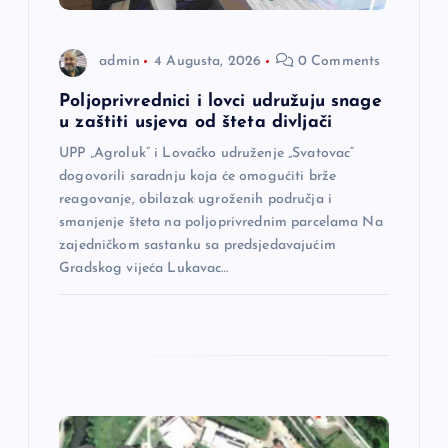
a
admin
4 Augusta, 2026
0 Comments
n
Poljoprivrednici i lovci udružuju snage
a
u zaštiti usjeva od šteta divljači
UPP „Agroluk“ i Lovačko udruženje „Svatovac“
k
dogovorili saradnju koja će omogućiti brže
reagovanje, obilazak ugroženih područja i
a
smanjenje šteta na poljoprivrednim parcelama Na
zajedničkom sastanku sa predsjedavajućim
Gradskog vijeća Lukavac…