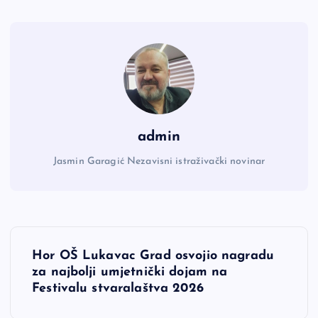
admin
Jasmin Garagić Nezavisni istraživački novinar
N
Hor OŠ Lukavac Grad osvojio nagradu
a
za najbolji umjetnički dojam na
Festivalu stvaralaštva 2026
v