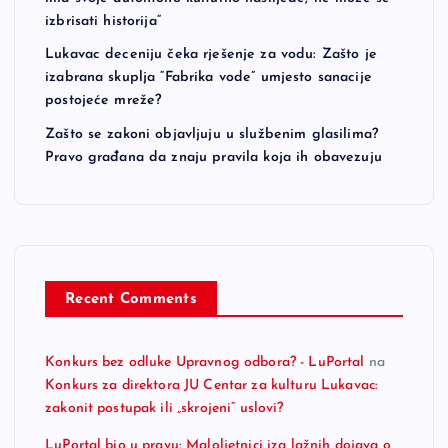
izbrisati historija“
Lukavac deceniju čeka rješenje za vodu: Zašto je
izabrana skuplja “Fabrika vode” umjesto sanacije
postojeće mreže?
Zašto se zakoni objavljuju u službenim glasilima?
Pravo građana da znaju pravila koja ih obavezuju
Recent Comments
Konkurs bez odluke Upravnog odbora? - LuPortal
na
Konkurs za direktora JU Centar za kulturu Lukavac:
zakonit postupak ili „skrojeni“ uslovi?
LuPortal bio u pravu: Maloljetnici iza lažnih dojava o