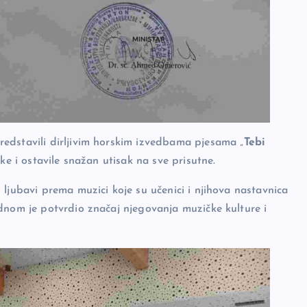
 predstavili dirljivim horskim izvedbama pjesama „
Tebi
like i ostavile snažan utisak na sve prisutne.
ljubavi prema muzici koje su učenici i njihova nastavnica
dnom je potvrdio značaj njegovanja muzičke kulture i