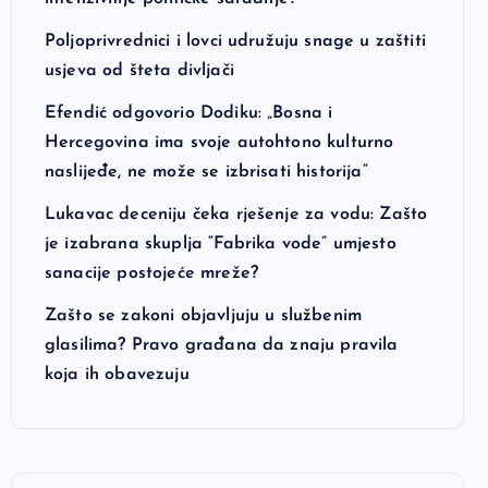
Poljoprivrednici i lovci udružuju snage u zaštiti
usjeva od šteta divljači
Efendić odgovorio Dodiku: „Bosna i
Hercegovina ima svoje autohtono kulturno
naslijeđe, ne može se izbrisati historija“
Lukavac deceniju čeka rješenje za vodu: Zašto
je izabrana skuplja “Fabrika vode” umjesto
sanacije postojeće mreže?
Zašto se zakoni objavljuju u službenim
glasilima? Pravo građana da znaju pravila
koja ih obavezuju