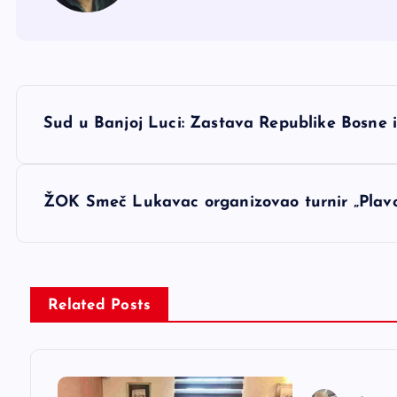
N
Sud u Banjoj Luci: Zastava Republike Bosne i
a
v
ŽOK Smeč Lukavac organizovao turnir „Plavo
i
g
Related Posts
a