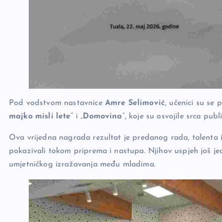
Pod vodstvom nastavnice
Amre Selimović
, učenici su se
majko misli lete
“ i „
Domovina
“, koje su osvojile srca pub
Ova vrijedna nagrada rezultat je predanog rada, talenta i 
pokazivali tokom priprema i nastupa. Njihov uspjeh još je
umjetničkog izražavanja među mladima.