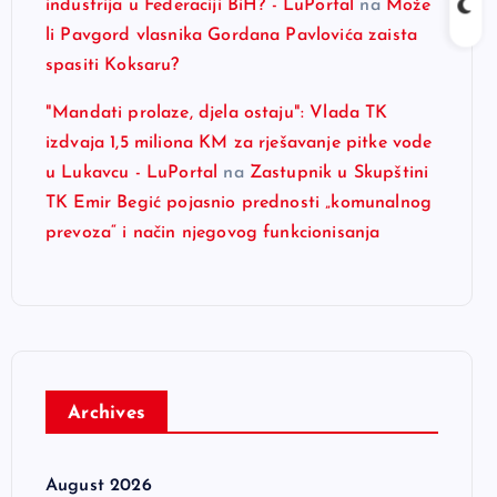
industrija u Federaciji BiH? - LuPortal
na
Može
li Pavgord vlasnika Gordana Pavlovića zaista
spasiti Koksaru?
"Mandati prolaze, djela ostaju": Vlada TK
izdvaja 1,5 miliona KM za rješavanje pitke vode
u Lukavcu - LuPortal
na
Zastupnik u Skupštini
TK Emir Begić pojasnio prednosti „komunalnog
prevoza“ i način njegovog funkcionisanja
Archives
August 2026