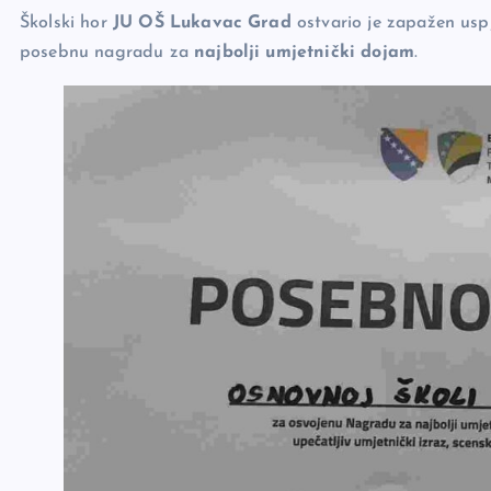
b
Li
g
Školski hor
JU OŠ Lukavac Grad
ostvario je zapažen us
o
n
er
posebnu nagradu za
najbolji umjetnički dojam
.
o
k
k