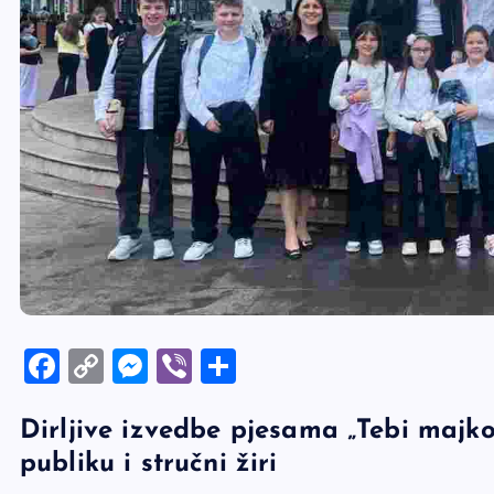
F
C
M
Vi
S
a
o
es
b
h
Dirljive izvedbe pjesama „Tebi majko 
c
p
se
er
ar
publiku i stručni žiri
e
y
n
e