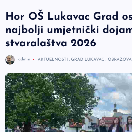
e
r
Hor OŠ Lukavac Grad os
najbolji umjetnički doja
stvaralaštva 2026
admin
AKTUELNOSTI
,
GRAD LUKAVAC
,
OBRAZOVAN