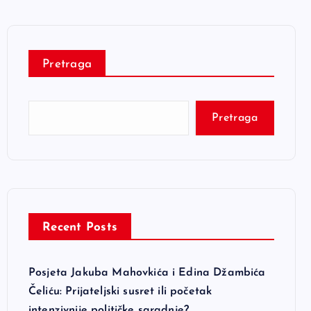
Pretraga
Pretraga
Recent Posts
Posjeta Jakuba Mahovkića i Edina Džambića
Čeliću: Prijateljski susret ili početak
intenzivnije političke saradnje?