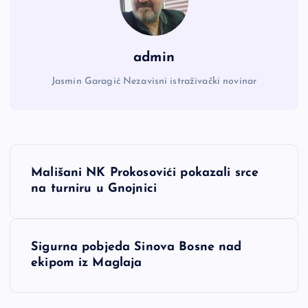
admin
Jasmin Garagić Nezavisni istraživački novinar
N
Mališani NK Prokosovići pokazali srce
a
na turniru u Gnojnici
v
Sigurna pobjeda Sinova Bosne nad
i
ekipom iz Maglaja
g