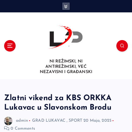
S
k
i
p
t
o
c
o
n
NI REŽIMSKI, NI
t
ANTIREŽIMSKI, VEĆ
e
NEZAVISNI I GRAĐANSKI
n
t
Zlatni vikend za KBS ORKKA
Lukavac u Slavonskom Brodu
admin
GRAD LUKAVAC
,
SPORT
20 Maja, 2025
0 Comments