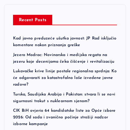
Recent Posts
Kad javno preduzeće ušutka javnost: JP Rad isključio
komentare nakon priznanja greške
Jezero Modrac: Novinarska i medijska regata na
jezeru koje decenijama čeka čišćenje i revitalizaciju
Lukavačke krive linije postale regionalna sprdnja: Ko
će odgovarati za katastrofalno loše izvedene javne
radove?
Turska, Saudijska Arabija i Pakistan: stvara li se novi
sigurnosni trokut s nuklearnom sjenom?
CIK BiH ovjerio 64 kandidatske liste za Opće izbore
2026: Od sada i zvanično počinje strožiji nadzor
izborne kampanje