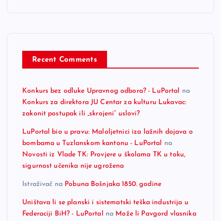
Recent Comments
Konkurs bez odluke Upravnog odbora? - LuPortal
na
Konkurs za direktora JU Centar za kulturu Lukavac:
zakonit postupak ili „skrojeni“ uslovi?
LuPortal bio u pravu: Maloljetnici iza lažnih dojava o
bombama u Tuzlanskom kantonu - LuPortal
na
Novosti iz Vlade TK: Provjere u školama TK u toku,
sigurnost učenika nije ugrožena
Istraživač
na
Pobuna Bošnjaka 1850. godine
Uništava li se planski i sistematski teška industrija u
Federaciji BiH? - LuPortal
na
Može li Pavgord vlasnika