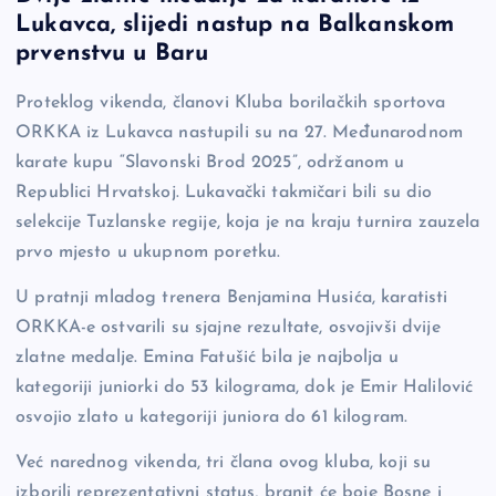
c
p
se
er
ar
Lukavca, slijedi nastup na Balkanskom
e
y
n
e
prvenstvu u Baru
b
Li
g
Proteklog vikenda, članovi Kluba borilačkih sportova
o
n
er
ORKKA iz Lukavca nastupili su na 27. Međunarodnom
o
k
karate kupu “Slavonski Brod 2025”, održanom u
k
Republici Hrvatskoj. Lukavački takmičari bili su dio
selekcije Tuzlanske regije, koja je na kraju turnira zauzela
prvo mjesto u ukupnom poretku.
U pratnji mladog trenera Benjamina Husića, karatisti
ORKKA-e ostvarili su sjajne rezultate, osvojivši dvije
zlatne medalje. Emina Fatušić bila je najbolja u
kategoriji juniorki do 53 kilograma, dok je Emir Halilović
osvojio zlato u kategoriji juniora do 61 kilogram.
Već narednog vikenda, tri člana ovog kluba, koji su
izborili reprezentativni status, branit će boje Bosne i