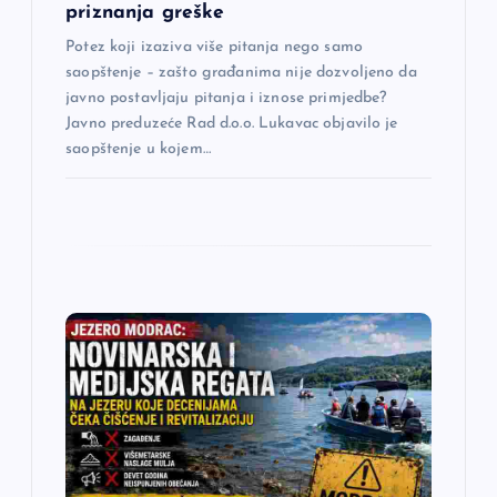
a
priznanja greške
Potez koji izaziva više pitanja nego samo
k
saopštenje – zašto građanima nije dozvoljeno da
javno postavljaju pitanja i iznose primjedbe?
a
Javno preduzeće Rad d.o.o. Lukavac objavilo je
saopštenje u kojem…