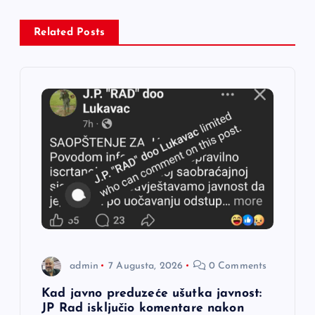
a
Related Posts
c
i
j
a
č
l
a
admin
7 Augusta, 2026
0 Comments
n
Kad javno preduzeće ušutka javnost:
JP Rad isključio komentare nakon