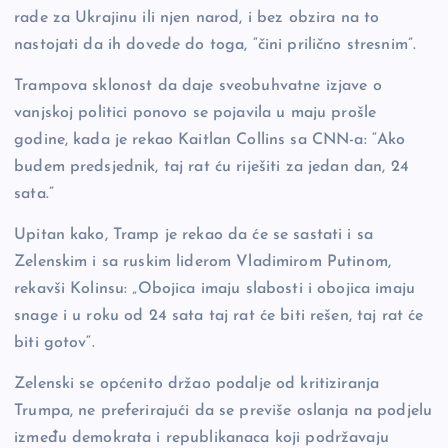
rade za Ukrajinu ili njen narod, i bez obzira na to
nastojati da ih dovede do toga, “čini prilično stresnim”.
Trampova sklonost da daje sveobuhvatne izjave o
vanjskoj politici ponovo se pojavila u maju prošle
godine, kada je rekao Kaitlan Collins sa CNN-a: “Ako
budem predsjednik, taj rat ću riješiti za jedan dan, 24
sata.”
Upitan kako, Tramp je rekao da će se sastati i sa
Zelenskim i sa ruskim liderom Vladimirom Putinom,
rekavši Kolinsu: „Obojica imaju slabosti i obojica imaju
snage i u roku od 24 sata taj rat će biti rešen, taj rat će
biti gotov“.
Zelenski se općenito držao podalje od kritiziranja
Trumpa, ne preferirajući da se previše oslanja na podjelu
između demokrata i republikanaca koji podržavaju