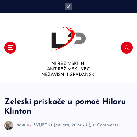
S
k
i
p
t
o
c
o
n
NI REŽIMSKI, NI
t
ANTIREŽIMSKI, VEĆ
e
NEZAVISNI I GRAĐANSKI
n
t
Zeleski priskače u pomoć Hilaru
Klinton
admin
SVIJET
21 Januara, 2024
0 Comments