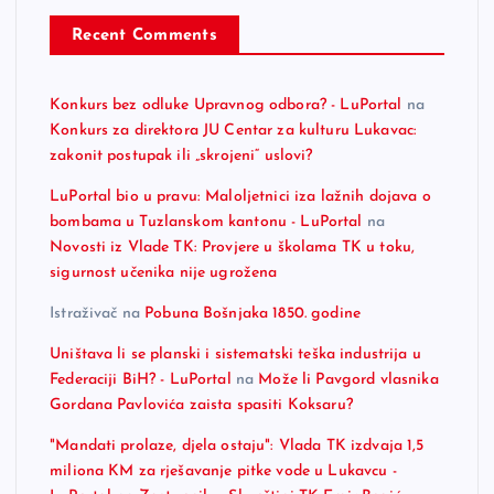
Recent Comments
Konkurs bez odluke Upravnog odbora? - LuPortal
na
Konkurs za direktora JU Centar za kulturu Lukavac:
zakonit postupak ili „skrojeni“ uslovi?
LuPortal bio u pravu: Maloljetnici iza lažnih dojava o
bombama u Tuzlanskom kantonu - LuPortal
na
Novosti iz Vlade TK: Provjere u školama TK u toku,
sigurnost učenika nije ugrožena
Istraživač
na
Pobuna Bošnjaka 1850. godine
Uništava li se planski i sistematski teška industrija u
Federaciji BiH? - LuPortal
na
Može li Pavgord vlasnika
Gordana Pavlovića zaista spasiti Koksaru?
"Mandati prolaze, djela ostaju": Vlada TK izdvaja 1,5
miliona KM za rješavanje pitke vode u Lukavcu -