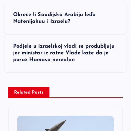
N
Okreće li Saudijska Arabija leđa
a
Natenijahuu i Izraelu?
v
Podjele u izraelskoj vladi se produbljuju
i
jer ministar iz ratne Vlade kaže da je
poraz Hamasa nerealan
g
a
c
Related Posts
i
j