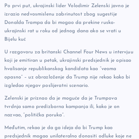
o
n
er
Po prvi put, ukrajinski lider Volodimir Zelenski javno je
o
k
izrazio nedvosmislenu zabrinutost zbog sugestije
k
Donalda Trampa da bi mogao da prekine rusko-
ukrajinski rat u roku od jednog dana ako se vrati u
Bijelu kuć
U razgovoru za britanski Channel Four News u intervjuu
koji je emitiran u petak, ukrajinski predsjednik je opisao
hvalisanje republikanskog kandidata kao “veoma
opasno” – uz obrazloženje da Trump nije rekao kako bi
izgledao njegov poslijeratni scenario.
Zelenski je priznao da je moguće da je Trumpova
tvrdnja samo predizborna kampanja ili, kako je on
nazvao, “politička poruka”.
Međutim, rekao je da ga ideja da bi Trump kao
predsjednik mogao unilateralno donositi odluke koje ne