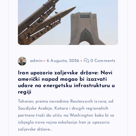
a
č
l
a
admin
6 Augusta, 2026
0 Comments
n
Iran upozorio zaljevske države: Novi
a
američki napad mogao bi izazvati
udare na energetsku infrastrukturu u
regiji
k
Teheran, prema navodima Reutersovih izvora, od
a
Saudijske Arabije, Katara i drugih regionalnih
partnera traži da utiču na Washington kako bi se
izbjegla nova vojna eskalacija Iran je upozorio
zaljevske države…