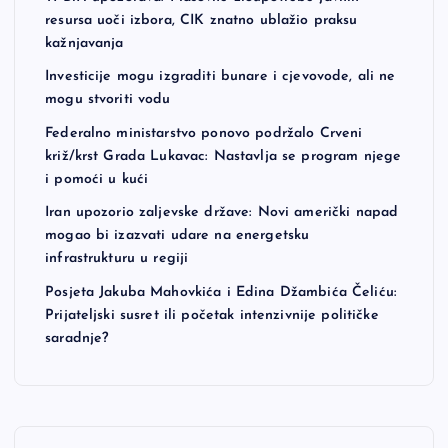
resursa uoči izbora, CIK znatno ublažio praksu
kažnjavanja
Investicije mogu izgraditi bunare i cjevovode, ali ne
mogu stvoriti vodu
Federalno ministarstvo ponovo podržalo Crveni
križ/krst Grada Lukavac: Nastavlja se program njege
i pomoći u kući
Iran upozorio zaljevske države: Novi američki napad
mogao bi izazvati udare na energetsku
infrastrukturu u regiji
Posjeta Jakuba Mahovkića i Edina Džambića Čeliću:
Prijateljski susret ili početak intenzivnije političke
saradnje?