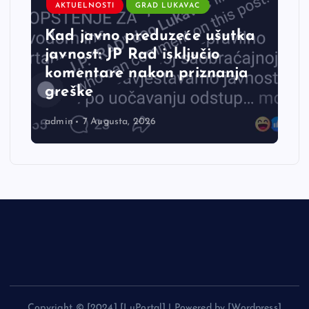
AKTUELNOSTI
GRAD LUKAVAC
Kad javno preduzeće ušutka
javnost: JP Rad isključio
komentare nakon priznanja
greške
admin
7 Augusta, 2026
Copyright © [2024] [LuPortal] | Powered by [Wordpress]