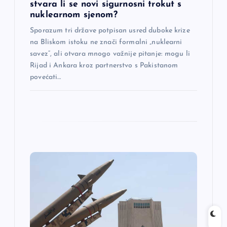
n
stvara li se novi sigurnosni trokut s
nuklearnom sjenom?
a
Sporazum tri države potpisan usred duboke krize
na Bliskom istoku ne znači formalni „nuklearni
k
savez“, ali otvara mnogo važnije pitanje: mogu li
Rijad i Ankara kroz partnerstvo s Pakistanom
a
povećati…