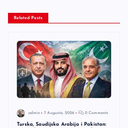
g
a
Related Posts
c
i
j
a
č
l
admin
7 Augusta, 2026
0 Comments
a
Turska, Saudijska Arabija i Pakistan: