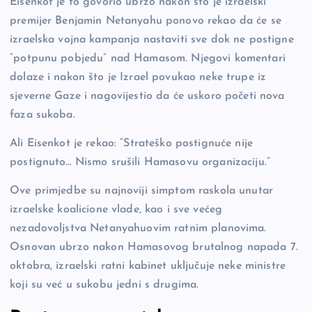
Eisenkot je to govorio ubrzo nakon što je izraelski
premijer Benjamin Netanyahu ponovo rekao da će se
izraelska vojna kampanja nastaviti sve dok ne postigne
“potpunu pobjedu” nad Hamasom. Njegovi komentari
dolaze i nakon što je Izrael povukao neke trupe iz
sjeverne Gaze i nagovijestio da će uskoro početi nova
faza sukoba.
Ali Eisenkot je rekao: “Strateško postignuće nije
postignuto… Nismo srušili Hamasovu organizaciju.”
Ove primjedbe su najnoviji simptom raskola unutar
izraelske koalicione vlade, kao i sve većeg
nezadovoljstva Netanyahuovim ratnim planovima.
Osnovan ubrzo nakon Hamasovog brutalnog napada 7.
oktobra, izraelski ratni kabinet uključuje neke ministre
koji su već u sukobu jedni s drugima.