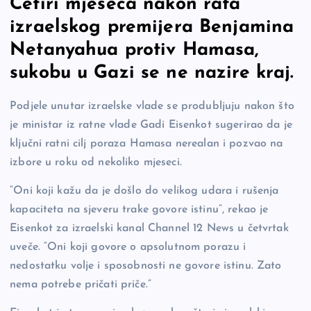
Četiri mjeseca nakon rata
c
p
se
er
ar
izraelskog premijera Benjamina
e
y
n
e
Netanyahua protiv Hamasa,
b
Li
g
sukobu u Gazi se ne nazire kraj.
o
n
er
o
k
Podjele unutar izraelske vlade se produbljuju nakon što
k
je ministar iz ratne vlade Gadi Eisenkot sugerirao da je
ključni ratni cilj poraza Hamasa nerealan i pozvao na
izbore u roku od nekoliko mjeseci.
“Oni koji kažu da je došlo do velikog udara i rušenja
kapaciteta na sjeveru trake govore istinu”, rekao je
Eisenkot za izraelski kanal Channel 12 News u četvrtak
uveče. “Oni koji govore o apsolutnom porazu i
nedostatku volje i sposobnosti ne govore istinu. Zato
nema potrebe pričati priče.”