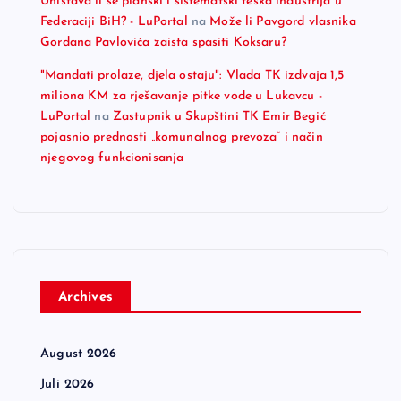
Uništava li se planski i sistematski teška industrija u
Federaciji BiH? - LuPortal
na
Može li Pavgord vlasnika
Gordana Pavlovića zaista spasiti Koksaru?
"Mandati prolaze, djela ostaju": Vlada TK izdvaja 1,5
miliona KM za rješavanje pitke vode u Lukavcu -
LuPortal
na
Zastupnik u Skupštini TK Emir Begić
pojasnio prednosti „komunalnog prevoza“ i način
njegovog funkcionisanja
Archives
August 2026
Juli 2026