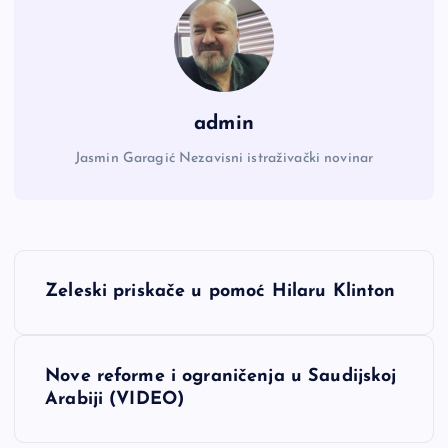
admin
Jasmin Garagić Nezavisni istraživački novinar
N
Zeleski priskače u pomoć Hilaru Klinton
a
v
Nove reforme i ograničenja u Saudijskoj
Arabiji (VIDEO)
i