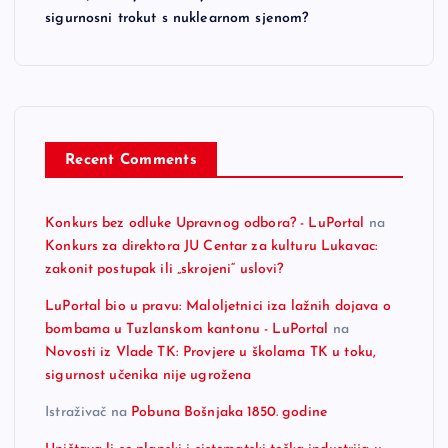
sigurnosni trokut s nuklearnom sjenom?
Recent Comments
Konkurs bez odluke Upravnog odbora? - LuPortal
na
Konkurs za direktora JU Centar za kulturu Lukavac:
zakonit postupak ili „skrojeni“ uslovi?
LuPortal bio u pravu: Maloljetnici iza lažnih dojava o
bombama u Tuzlanskom kantonu - LuPortal
na
Novosti iz Vlade TK: Provjere u školama TK u toku,
sigurnost učenika nije ugrožena
Istraživač
na
Pobuna Bošnjaka 1850. godine