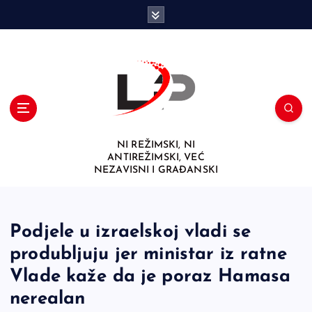
S
k
i
p
t
o
c
o
n
NI REŽIMSKI, NI
t
ANTIREŽIMSKI, VEĆ
e
NEZAVISNI I GRAĐANSKI
n
t
Podjele u izraelskoj vladi se
produbljuju jer ministar iz ratne
Vlade kaže da je poraz Hamasa
nerealan