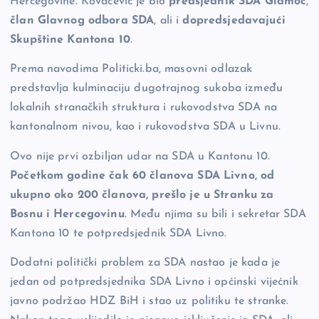
Hercegovine. Kovačević je bio
predsjednik SDA Glamoč
,
član Glavnog odbora SDA
, ali i
dopredsjedavajući
Skupštine Kantona 10
.
Prema navodima Politicki.ba, masovni odlazak
predstavlja kulminaciju dugotrajnog sukoba između
lokalnih stranačkih struktura i rukovodstva SDA na
kantonalnom nivou, kao i rukovodstva SDA u Livnu.
Ovo nije prvi ozbiljan udar na SDA u Kantonu 10.
Početkom godine čak 60 članova SDA Livno, od
ukupno oko 200 članova, prešlo je u Stranku za
Bosnu i Hercegovinu
. Među njima su bili i sekretar SDA
Kantona 10 te potpredsjednik SDA Livno.
Dodatni politički problem za SDA nastao je kada je
jedan od potpredsjednika SDA Livno i općinski vijećnik
javno podržao HDZ BiH i stao uz politiku te stranke.