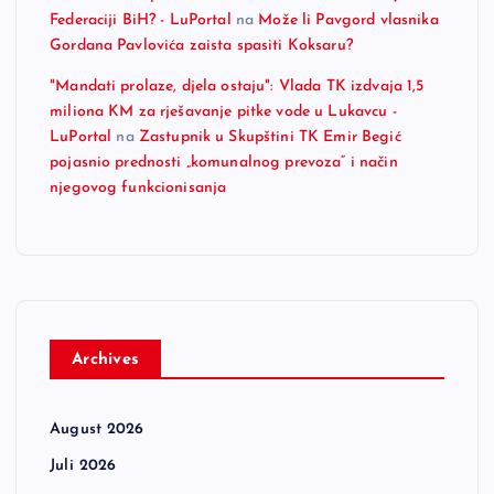
Federaciji BiH? - LuPortal
na
Može li Pavgord vlasnika
Gordana Pavlovića zaista spasiti Koksaru?
"Mandati prolaze, djela ostaju": Vlada TK izdvaja 1,5
miliona KM za rješavanje pitke vode u Lukavcu -
LuPortal
na
Zastupnik u Skupštini TK Emir Begić
pojasnio prednosti „komunalnog prevoza“ i način
njegovog funkcionisanja
Archives
August 2026
Juli 2026