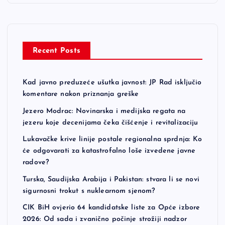
Recent Posts
Kad javno preduzeće ušutka javnost: JP Rad isključio
komentare nakon priznanja greške
Jezero Modrac: Novinarska i medijska regata na
jezeru koje decenijama čeka čišćenje i revitalizaciju
Lukavačke krive linije postale regionalna sprdnja: Ko
će odgovarati za katastrofalno loše izvedene javne
radove?
Turska, Saudijska Arabija i Pakistan: stvara li se novi
sigurnosni trokut s nuklearnom sjenom?
CIK BiH ovjerio 64 kandidatske liste za Opće izbore
2026: Od sada i zvanično počinje strožiji nadzor