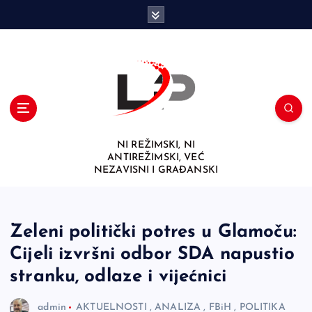
S
k
i
p
t
o
c
o
n
NI REŽIMSKI, NI
t
ANTIREŽIMSKI, VEĆ
e
NEZAVISNI I GRAĐANSKI
n
t
Zeleni politički potres u Glamoču:
Cijeli izvršni odbor SDA napustio
stranku, odlaze i vijećnici
admin
AKTUELNOSTI
,
ANALIZA
,
FBiH
,
POLITIKA