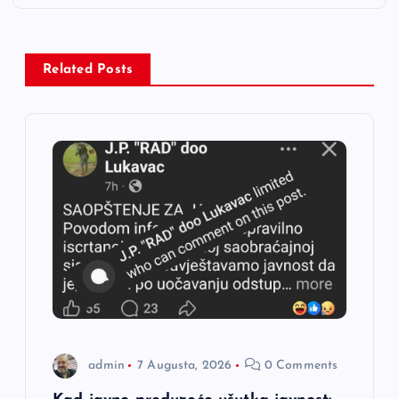
a
c
Related Posts
i
j
a
č
l
a
n
admin
7 Augusta, 2026
0 Comments