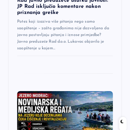
a
Kad javno preduzeće ušutka javnost:
JP Rad isključio komentare nakon
priznanja greške
k
Potez koji izaziva više pitanja nego samo
a
saopštenje – zašto građanima nije dozvoljeno da
javno postavljaju pitanja i iznose primjedbe?
Javno preduzeće Rad d.o.o. Lukavac objavilo je
saopštenje u kojem…