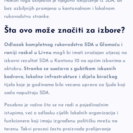
Nakon toga uslijedilo je njegovo isključenje iz SDA, ali
bez ozbiljnijih promjena u kantonalnom i lokalnom
rukovodstvu stranke.
Šta ovo može značiti za izbore?
Odlazak kompletnog rukovodstva SDA u Glamoču i
raniji raskol u Livnu
mogli bi imati značajan utjecaj na
izborni rezultat SDA u Kantonu 10 na općim izborima u
oktobru.
Stranka se suočava s gubitkom iskusnih
kadrova, lokalne infrastrukture i dijela biračkog
tijela koje je godinama bilo vezano upravo za ljude koji
sada napuštaju SDA.
Posebno je važno što se ne radi o pojedinačnim
istupima, već o odlasku cijelih lokalnih organizacija i
funkcionera koji imaju izgrađenu političku mrežu na
terenu. Takvi procesi često proizvode prelijevanje