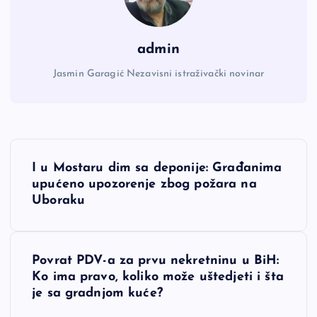
admin
Jasmin Garagić Nezavisni istraživački novinar
N
I u Mostaru dim sa deponije: Građanima
a
upućeno upozorenje zbog požara na
Uboraku
v
i
Povrat PDV-a za prvu nekretninu u BiH:
Ko ima pravo, koliko može uštedjeti i šta
g
je sa gradnjom kuće?