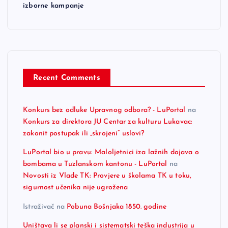
izborne kampanje
Recent Comments
Konkurs bez odluke Upravnog odbora? - LuPortal
na
Konkurs za direktora JU Centar za kulturu Lukavac:
zakonit postupak ili „skrojeni“ uslovi?
LuPortal bio u pravu: Maloljetnici iza lažnih dojava o
bombama u Tuzlanskom kantonu - LuPortal
na
Novosti iz Vlade TK: Provjere u školama TK u toku,
sigurnost učenika nije ugrožena
Istraživač
na
Pobuna Bošnjaka 1850. godine
Uništava li se planski i sistematski teška industrija u