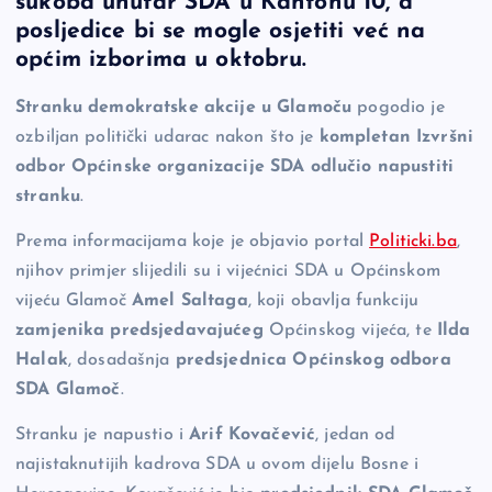
sukoba unutar SDA u Kantonu 10, a
b
Li
g
posljedice bi se mogle osjetiti već na
o
n
er
općim izborima u oktobru.
o
k
Stranku demokratske akcije u Glamoču
pogodio je
k
ozbiljan politički udarac nakon što je
kompletan Izvršni
odbor Općinske organizacije SDA odlučio napustiti
stranku
.
Prema informacijama koje je objavio portal
Politicki.ba
,
njihov primjer slijedili su i vijećnici SDA u Općinskom
vijeću Glamoč
Amel Saltaga
, koji obavlja funkciju
zamjenika predsjedavajućeg
Općinskog vijeća, te
Ilda
Halak
, dosadašnja
predsjednica Općinskog odbora
SDA Glamoč
.
Stranku je napustio i
Arif Kovačević
, jedan od
najistaknutijih kadrova SDA u ovom dijelu Bosne i