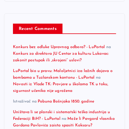
Recent Comments
Konkurs bez odluke Upravnog odbora? - LuPortal
na
Konkurs za direktora JU Centar za kulturu Lukavac:
zakonit postupak ili „skrojeni“ uslovi?
LuPortal bio u pravu: Maloljetnici iza lažnih dojava o
bombama u Tuzlanskom kantonu - LuPortal
na
Novosti iz Vlade TK: Provjere u školama TK u toku,
sigurnost učenika nije ugrožena
Istraživač
na
Pobuna Bošnjaka 1850. godine
Uništava li se planski i sistematski teška industrija u
Federaciji BiH? - LuPortal
na
Može li Pavgord vlasnika
Gordana Pavlovića zaista spasiti Koksaru?