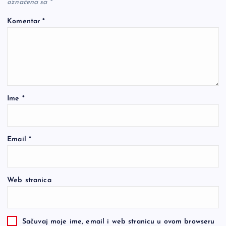
označena sa
*
Komentar
*
Ime
*
Email
*
Web stranica
Sačuvaj moje ime, email i web stranicu u ovom browseru