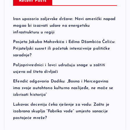
Recent Posts
Iran upozorio zaljevske države: Novi američki napad
mogao bi izazvati udare na energetsku
infrastrukturu u regiji
Posjeta Jakuba Mahovkića i Edina Džambića Čeliću:
Prijateljski susret ili početak intenzivnije političke
saradnje?
Poljoprivrednici i lovci udružuju snage u zaštiti
usjeva od šteta divljači
Efendić odgovorio Dodiku: „Bosna i Hercegovina
ima svoje autohtono kulturno naslijeđe, ne može se
izbrisati historija“
Lukavac deceniju čeka rješenje za vodu: Zašto je
izabrana skuplja “Fabrika vode” umjesto sanacije
postojeće mreže?