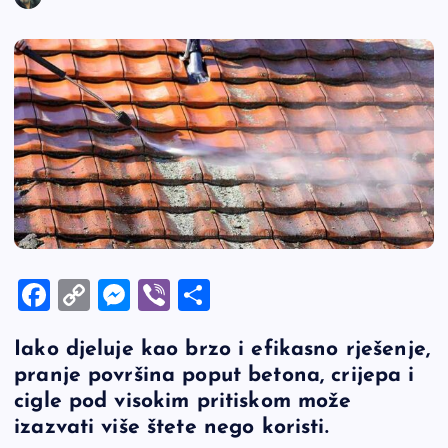
F
C
M
Vi
S
a
o
es
b
h
Iako djeluje kao brzo i efikasno rješenje,
c
p
se
er
ar
pranje površina poput betona, crijepa i
e
y
n
e
cigle pod visokim pritiskom može
b
Li
g
izazvati više štete nego koristi.