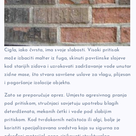
Cigla, iako čvrsta, ima svoje slabosti. Visoki pritisak
može izbaciti malter iz fuga, skinuti površinske slojeve
kod starijih zidova i uzrokovati zadržavanje vode unutar
zidne mase, što stvara savršene uslove za vlagu, plijesan
i pogoršanje izolacije objekta.
Zato se preporučuje oprez. Umjesto agresivnog pranja
pod pritiskom, stručnjaci savjetuju upotrebu blagih
deterdženata, mekanih četki i vode pod slabijim
pritiskom. Kod tvrdokornih nečistoća ili algi, bolje je
koristiti specijalizovana sredstva koja su sigurna za