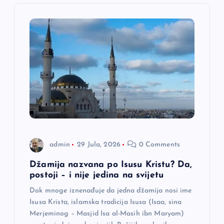
i
j
a
č
l
a
admin
29 Jula, 2026
0 Comments
n
Džamija nazvana po Isusu Kristu? Da,
postoji – i nije jedina na svijetu
a
Dok mnoge iznenađuje da jedna džamija nosi ime
Isusa Krista, islamska tradicija Isusa (Isaa, sina
k
Merjeminog – Masjid Isa al-Masih ibn Maryam)