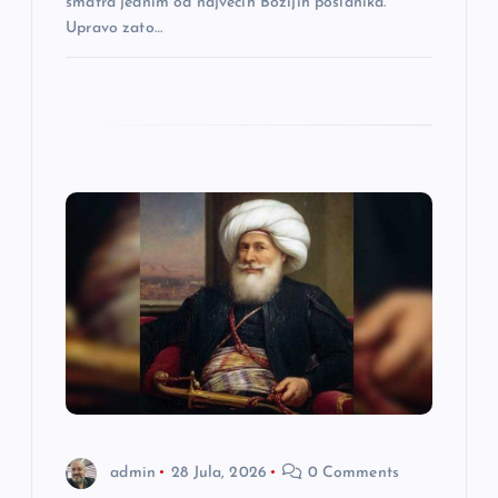
smatra jednim od najvećih Božijih poslanika.
a
Upravo zato…
admin
28 Jula, 2026
0 Comments