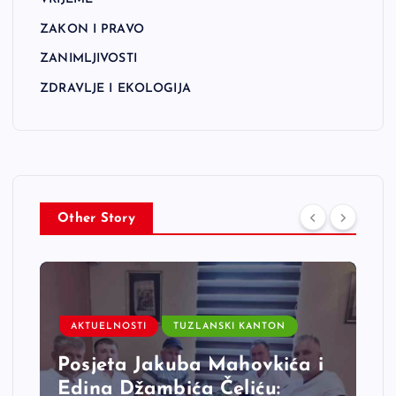
ZAKON I PRAVO
ZANIMLJIVOSTI
ZDRAVLJE I EKOLOGIJA
Other Story
AKTUELNOSTI
TUZLANSKI KANTON
Posjeta Jakuba Mahovkića i
Edina Džambića Čeliću: