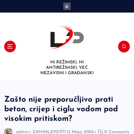
S
k
i
p
t
o
c
o
n
NI REŽIMSKI, NI
t
ANTIREŽIMSKI, VEĆ
e
NEZAVISNI I GRAĐANSKI
n
t
Zašto nije preporučljivo prati
beton, crijep i ciglu vodom pod
visokim pritiskom?
admin
ZANIMLJIVOSTI
13 Maja, 2025
0 Comments