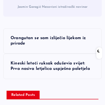
Jasmin Garagić Nezavisni istraživački novinar
N
Orangutan se sam izliječio lijekom iz
a
prirode
v
Kineski leteći ruksak oduševio svijet:
i
Prva nosiva letjelica uspješno poletjela
g
a
Related Posts
c