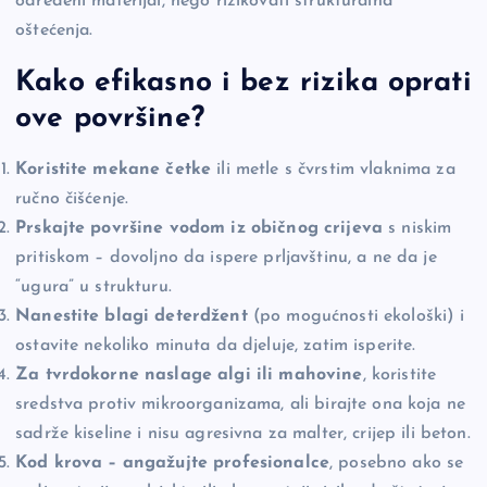
određeni materijal, nego rizikovati strukturalna
oštećenja.
Kako efikasno i bez rizika oprati
ove površine?
Koristite mekane četke
ili metle s čvrstim vlaknima za
ručno čišćenje.
Prskajte površine vodom iz običnog crijeva
s niskim
pritiskom – dovoljno da ispere prljavštinu, a ne da je
“ugura” u strukturu.
Nanestite blagi deterdžent
(po mogućnosti ekološki) i
ostavite nekoliko minuta da djeluje, zatim isperite.
Za tvrdokorne naslage algi ili mahovine
, koristite
sredstva protiv mikroorganizama, ali birajte ona koja ne
sadrže kiseline i nisu agresivna za malter, crijep ili beton.
Kod krova – angažujte profesionalce
, posebno ako se