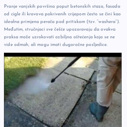
o
n
er
Pranje vanjskih površina poput betonskih staza, fasada
o
k
od cigle ili krovova pokrivenih crijepom često se čini kao
k
idealna primjena perača pod pritiskom (tzv. “washera”).
Međutim, stručnjaci sve češće upozoravaju da ovakva
praksa može uzrokovati ozbiljna oštećenja koja se ne
vide odmah, ali mogu imati dugoročne posljedice.