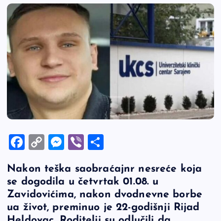
F
C
M
Vi
S
a
o
es
b
h
Nakon teška saobraćajnr nesreće koja
c
p
se
er
ar
se dogodila u četvrtak 01.08. u
e
y
n
e
Zavidovićima, nakon dvodnevne borbe
b
Li
g
ua život, preminuo je 22-godišnji Rijad
Heldovac.
Roditelji su odlučili da