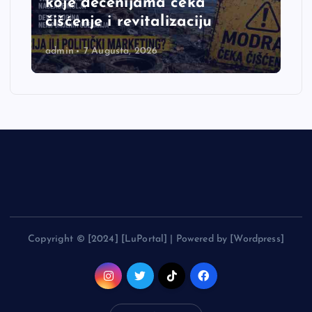
koje decenijama čeka
čišćenje i revitalizaciju
admin
7 Augusta, 2026
Copyright © [2024] [LuPortal] | Powered by [Wordpress]