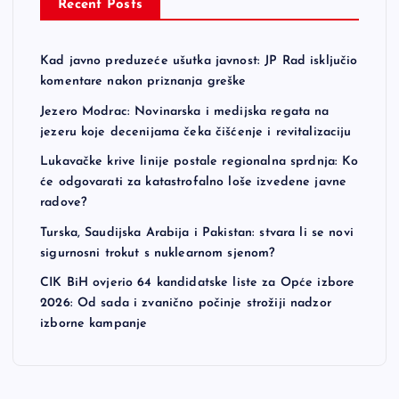
Recent Posts
Kad javno preduzeće ušutka javnost: JP Rad isključio
komentare nakon priznanja greške
Jezero Modrac: Novinarska i medijska regata na
jezeru koje decenijama čeka čišćenje i revitalizaciju
Lukavačke krive linije postale regionalna sprdnja: Ko
će odgovarati za katastrofalno loše izvedene javne
radove?
Turska, Saudijska Arabija i Pakistan: stvara li se novi
sigurnosni trokut s nuklearnom sjenom?
CIK BiH ovjerio 64 kandidatske liste za Opće izbore
2026: Od sada i zvanično počinje strožiji nadzor
izborne kampanje