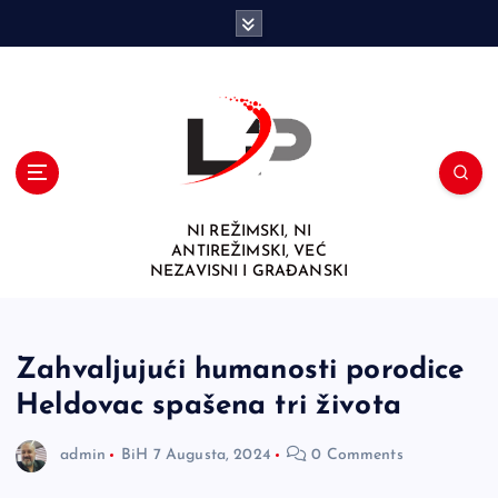
S
k
i
p
t
o
c
o
n
NI REŽIMSKI, NI
t
ANTIREŽIMSKI, VEĆ
e
NEZAVISNI I GRAĐANSKI
n
t
Zahvaljujući humanosti porodice
Heldovac spašena tri života
admin
BiH
7 Augusta, 2024
0 Comments