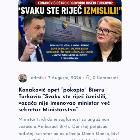
j
a
č
l
a
admin
7 Augusta, 2026
0 Comments
n
Konaković opet “pokopio” Biseru
a
Turković: “Svaku ste riječ izmislili,
vozača nije imenovao ministar već
sekretar Ministarstva”
k
Ministar tvrdi da je saglasnost za angažman
a
vozača u Ambasadi BiH u Danskoj potpisao
tadašnji sekretar po ovlaštenju Damir Đanko, bivši