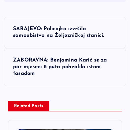
N
SARAJEVO: Policajka izvršila
a
samoubistvo na Željezničkoj stanici.
v
ZABORAVNA: Benjamina Karić se za
i
par mjeseci 8 puta pohvalila istom
fasadom
g
a
c
Related Posts
i