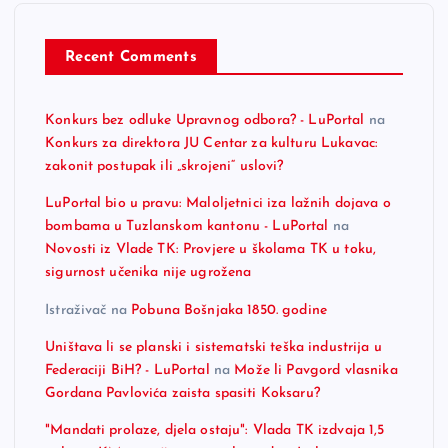
Recent Comments
Konkurs bez odluke Upravnog odbora? - LuPortal
na
Konkurs za direktora JU Centar za kulturu Lukavac:
zakonit postupak ili „skrojeni“ uslovi?
LuPortal bio u pravu: Maloljetnici iza lažnih dojava o
bombama u Tuzlanskom kantonu - LuPortal
na
Novosti iz Vlade TK: Provjere u školama TK u toku,
sigurnost učenika nije ugrožena
Istraživač
na
Pobuna Bošnjaka 1850. godine
Uništava li se planski i sistematski teška industrija u
Federaciji BiH? - LuPortal
na
Može li Pavgord vlasnika
Gordana Pavlovića zaista spasiti Koksaru?
"Mandati prolaze, djela ostaju": Vlada TK izdvaja 1,5