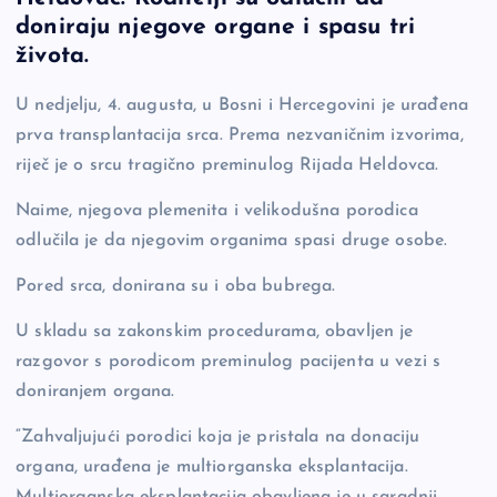
o
n
er
doniraju njegove organe i spasu tri
o
k
života.
k
U nedjelju, 4. augusta, u Bosni i Hercegovini je urađena
prva transplantacija srca. Prema nezvaničnim izvorima,
riječ je o srcu tragično preminulog Rijada Heldovca.
Naime, njegova plemenita i velikodušna porodica
odlučila je da njegovim organima spasi druge osobe.
Pored srca, donirana su i oba bubrega.
U skladu sa zakonskim procedurama, obavljen je
razgovor s porodicom preminulog pacijenta u vezi s
doniranjem organa.
“Zahvaljujući porodici koja je pristala na donaciju
organa, urađena je multiorganska eksplantacija.
Multiorganska eksplantacija obavljena je u saradnji