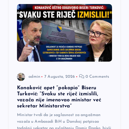
j
a
č
l
a
admin
7 Augusta, 2026
0 Comments
n
Konaković opet “pokopio” Biseru
a
Turković: “Svaku ste riječ izmislili,
vozača nije imenovao ministar već
sekretar Ministarstva”
k
Ministar tvrdi da je saglasnost za angažman
a
vozača u Ambasadi BiH u Danskoj potpisao
tadašnji sekretar po ovlaštenju Damir Đanko, bivši