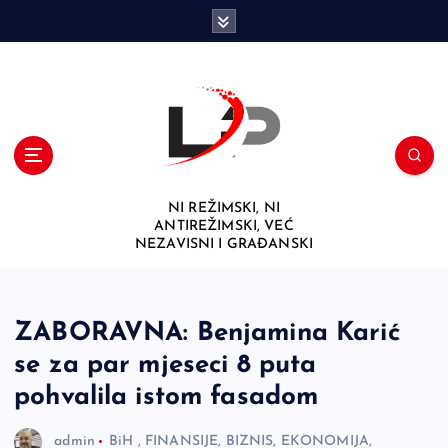
S
k
i
p
t
o
c
o
n
NI REŽIMSKI, NI
t
ANTIREŽIMSKI, VEĆ
e
NEZAVISNI I GRAĐANSKI
n
t
ZABORAVNA: Benjamina Karić
se za par mjeseci 8 puta
pohvalila istom fasadom
admin
BiH
,
FINANSIJE, BIZNIS, EKONOMIJA,