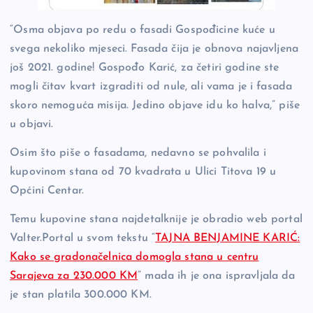
“Osma objava po redu o fasadi Gospođicine kuće u
svega nekoliko mjeseci. Fasada čija je obnova najavljena
još 2021. godine! Gospođo Karić, za četiri godine ste
mogli čitav kvart izgraditi od nule, ali vama je i fasada
skoro nemoguća misija. Jedino objave idu ko halva,” piše
u objavi.
Osim što piše o fasadama, nedavno se pohvalila i
kupovinom stana od 70 kvadrata u Ulici Titova 19 u
Općini Centar.
Temu kupovine stana najdetalknije je obradio web portal
Valter.Portal u svom tekstu “
TAJNA BENJAMINE KARIĆ:
Kako se gradonačelnica domogla stana u centru
Sarajeva za 230.000 KM
” mada ih je ona ispravljala da
je stan platila 300.000 KM.