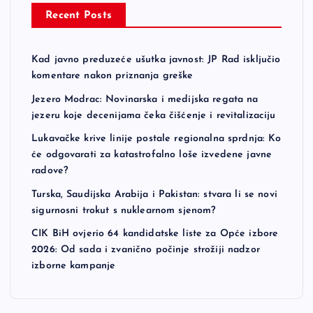
Recent Posts
Kad javno preduzeće ušutka javnost: JP Rad isključio
komentare nakon priznanja greške
Jezero Modrac: Novinarska i medijska regata na
jezeru koje decenijama čeka čišćenje i revitalizaciju
Lukavačke krive linije postale regionalna sprdnja: Ko
će odgovarati za katastrofalno loše izvedene javne
radove?
Turska, Saudijska Arabija i Pakistan: stvara li se novi
sigurnosni trokut s nuklearnom sjenom?
CIK BiH ovjerio 64 kandidatske liste za Opće izbore
2026: Od sada i zvanično počinje strožiji nadzor
izborne kampanje