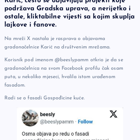
Karić, često se objavljuju projekti koje
b
Li
g
podržava Gradska uprava, a nerijetko i
o
n
er
ostale, kliktabilne vijesti sa kojim skuplja
lajkove i fanove.
o
k
k
Na mreži X nastala je rasprava o objavama
gradonačelnice Karić na društvenim mrežama.
Korisnik pod imenom @beeslypamm otkrio je da se
gradonačelnica na svom Facebook profilu čak osam
puta, u nekoliko mjeseci, hvalila istom urađenom
fasadom.
Radi se o fasadi Gospođicine kuće.