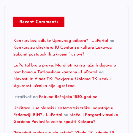
Recent Comments
Konkurs bez odluke Upravnog odbora? - LuPortal
na
Konkurs za direktora JU Centar za kulturu Lukavac:
zakonit postupak ili „skrojeni“ uslovi?
LuPortal bio u pravu: Maloljetnici iza lažnih dojava o
bombama u Tuzlanskom kantonu - LuPortal
na
Novosti iz Vlade TK: Provjere u školama TK u toku,
sigurnost učenika nije ugrožena
Istraživač
na
Pobuna Bošnjaka 1850. godine
Uništava li se planski i sistematski teška industrija u
Federaciji BiH? - LuPortal
na
Može li Pavgord vlasnika
Gordana Pavlovića zaista spasiti Koksaru?
"Mandati prolaze, djela ostaju": Vlada TK izdvaja 1,5