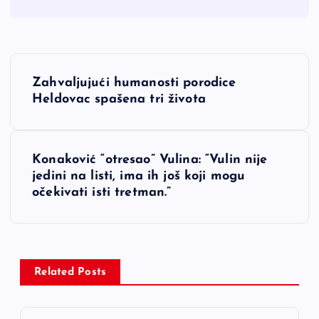
N
Zahvaljujući humanosti porodice
a
Heldovac spašena tri života
v
Konaković “otresao” Vulina: “Vulin nije
i
jedini na listi, ima ih još koji mogu
očekivati isti tretman.”
g
a
c
Related Posts
i