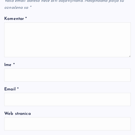
Vaša email adresa neće biti objavljivana.
Neophodna polja su
označena sa
*
Komentar
*
Ime
*
Email
*
Web stranica