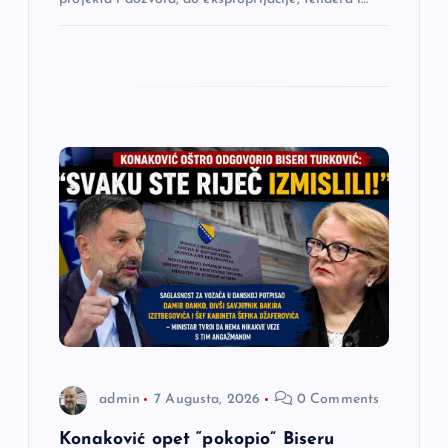
a
admin
7 Augusta, 2026
0 Comments
Konaković opet “pokopio” Biseru