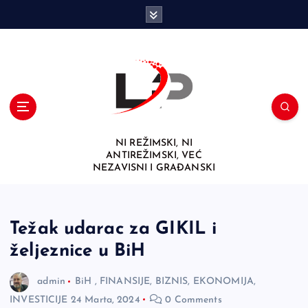
S
k
i
p
t
o
c
o
n
NI REŽIMSKI, NI
t
ANTIREŽIMSKI, VEĆ
e
NEZAVISNI I GRAĐANSKI
n
t
Težak udarac za GIKIL i
željeznice u BiH
admin
BiH
,
FINANSIJE, BIZNIS, EKONOMIJA,
INVESTICIJE
24 Marta, 2024
0 Comments