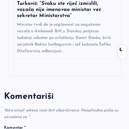
Turković: “Svaku ste riječ izmislili,
vozača nije imenovao ministar već
sekretar Ministarstva”
Ministar tvrdi da je saglasnost za angažman
vozača u Ambasadi BiH u Danskoj potpisao
tadašnji sekretar po ovlaštenju Damir Đanko, bivši
savjetnik Bakira Izetbegovića i šef kabineta Šefika
Džaferovića, odbacujući…
Komentariši
Vaša email adresa neće biti objavljivana.
Neophodna polja su
označena sa
*
Komentar
*