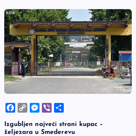
F
C
M
Vi
S
a
o
es
b
h
Izgubljen najveći strani kupac –
c
p
se
er
ar
željezara u Smederevu