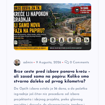
i
j
a
č
l
a
admin
9 Augusta, 2026
0 Comments
n
Brze ceste pred izbore ponovo kreću –
ali zasad samo na papiru: Koliko smo
a
stvarno daleko od prvog kilometra?
Do Općih izbora ostalo je 56 dana, a do početka
k
izgradnje još čitav niz procedura: od izbora
projektanta i idejnog projekta, preko glavnog
projekta i dozvola, do eksproprijacije, tendera i…