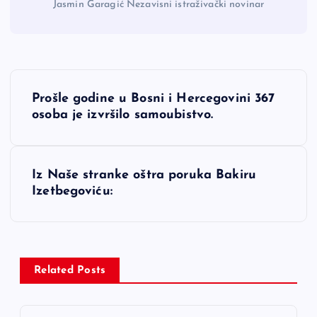
Jasmin Garagić Nezavisni istraživački novinar
N
Prošle godine u Bosni i Hercegovini 367
a
osoba je izvršilo samoubistvo.
v
Iz Naše stranke oštra poruka Bakiru
i
Izetbegoviću:
g
a
Related Posts
c