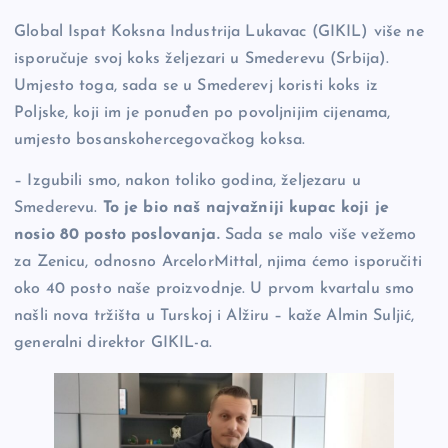
e
y
n
e
b
Li
g
Global Ispat Koksna Industrija Lukavac (GIKIL) više ne
isporučuje svoj koks željezari u Smederevu (Srbija).
o
n
er
Umjesto toga, sada se u Smederevj koristi koks iz
o
k
Poljske, koji im je ponuđen po povoljnijim cijenama,
k
umjesto bosanskohercegovačkog koksa.
– Izgubili smo, nakon toliko godina, željezaru u
Smederevu.
To je bio naš najvažniji kupac koji je
nosio 80 posto poslovanja.
Sada se malo više vežemo
za Zenicu, odnosno ArcelorMittal, njima ćemo isporučiti
oko 40 posto naše proizvodnje. U prvom kvartalu smo
našli nova tržišta u Turskoj i Alžiru – kaže Almin Suljić,
generalni direktor GIKIL-a.