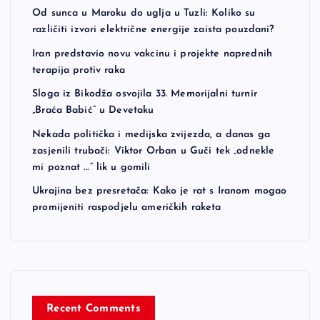
Od sunca u Maroku do uglja u Tuzli: Koliko su
različiti izvori električne energije zaista pouzdani?
Iran predstavio novu vakcinu i projekte naprednih
terapija protiv raka
Sloga iz Bikodža osvojila 33. Memorijalni turnir
„Braća Babić“ u Devetaku
Nekada politička i medijska zvijezda, a danas ga
zasjenili trubači: Viktor Orban u Guči tek „odnekle
mi poznat …“ lik u gomili
Ukrajina bez presretača: Kako je rat s Iranom mogao
promijeniti raspodjelu američkih raketa
Recent Comments