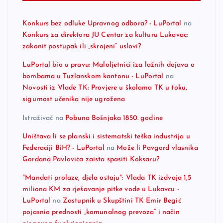
Konkurs bez odluke Upravnog odbora? - LuPortal
na
Konkurs za direktora JU Centar za kulturu Lukavac:
zakonit postupak ili „skrojeni“ uslovi?
LuPortal bio u pravu: Maloljetnici iza lažnih dojava o
bombama u Tuzlanskom kantonu - LuPortal
na
Novosti iz Vlade TK: Provjere u školama TK u toku,
sigurnost učenika nije ugrožena
Istraživač
na
Pobuna Bošnjaka 1850. godine
Uništava li se planski i sistematski teška industrija u
Federaciji BiH? - LuPortal
na
Može li Pavgord vlasnika
Gordana Pavlovića zaista spasiti Koksaru?
"Mandati prolaze, djela ostaju": Vlada TK izdvaja 1,5
miliona KM za rješavanje pitke vode u Lukavcu -
LuPortal
na
Zastupnik u Skupštini TK Emir Begić
pojasnio prednosti „komunalnog prevoza“ i način