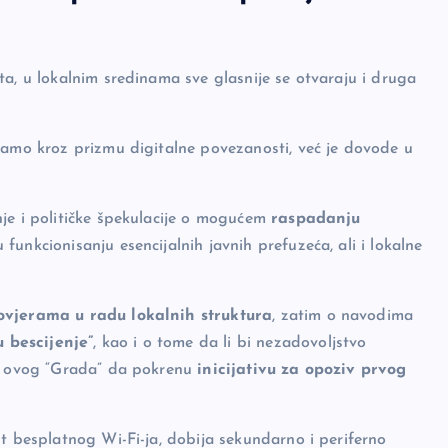
ta, u lokalnim sredinama sve glasnije se otvaraju i druga
samo kroz prizmu digitalne povezanosti, već je dovode u
je i političke špekulacije o mogućem
raspadanju
funkcionisanju esencijalnih javnih prefuzeća, ali i lokalne
ovjerama u radu lokalnih struktura
, zatim o navodima
 bescijenje”
, kao i o tome da li bi nezadovoljstvo
re ovog “Grada” da pokrenu
inicijativu za opoziv prvog
ut besplatnog Wi-Fi-ja, dobija sekundarno i periferno