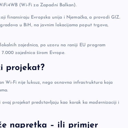
 WiFi4WB (Wi-Fi za Zapadni Balkan).
koji finansiraju Evropska unija i Njemačka, a provodi GIZ.
i gradova u BiH, na javnim lokacijama poput trgova,
okalnih zajednica, po uzoru na raniji EU program
d 7.000 zajednica širom Evrope.
ki projekat?
n Wi-Fi nije luksuz, nego osnovna infrastruktura koja
ama.
i ovaj projekat predstavljaju kao korak ka modernizaciji i
e napretka – ili primjer