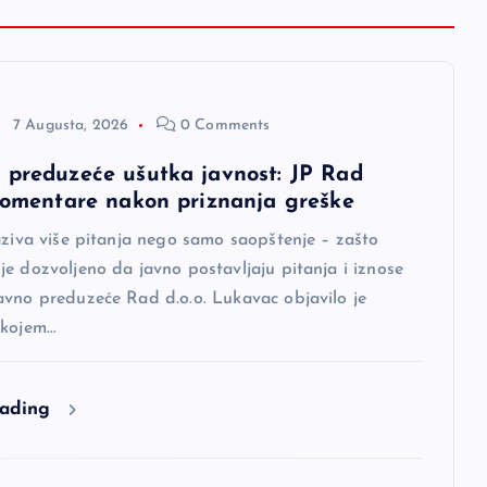
7 Augusta, 2026
0 Comments
 preduzeće ušutka javnost: JP Rad
 komentare nakon priznanja greške
aziva više pitanja nego samo saopštenje – zašto
e dozvoljeno da javno postavljaju pitanja i iznose
avno preduzeće Rad d.o.o. Lukavac objavilo je
 kojem…
eading