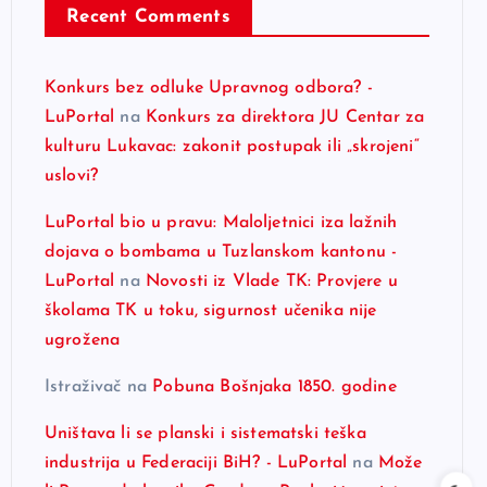
Recent Comments
Konkurs bez odluke Upravnog odbora? -
LuPortal
na
Konkurs za direktora JU Centar za
kulturu Lukavac: zakonit postupak ili „skrojeni“
uslovi?
LuPortal bio u pravu: Maloljetnici iza lažnih
dojava o bombama u Tuzlanskom kantonu -
LuPortal
na
Novosti iz Vlade TK: Provjere u
školama TK u toku, sigurnost učenika nije
ugrožena
Istraživač
na
Pobuna Bošnjaka 1850. godine
Uništava li se planski i sistematski teška
industrija u Federaciji BiH? - LuPortal
na
Može