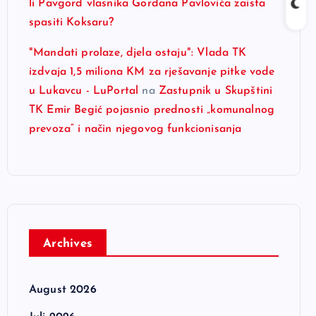
li Pavgord vlasnika Gordana Pavlovića zaista
spasiti Koksaru?
"Mandati prolaze, djela ostaju": Vlada TK
izdvaja 1,5 miliona KM za rješavanje pitke vode
u Lukavcu - LuPortal
na
Zastupnik u Skupštini
TK Emir Begić pojasnio prednosti „komunalnog
prevoza“ i način njegovog funkcionisanja
Archives
August 2026