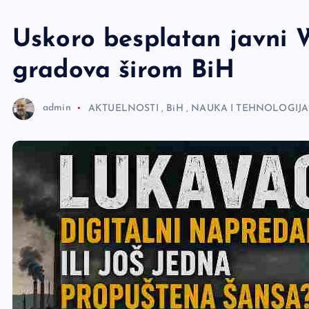
e
r
Uskoro besplatan javni W
gradova širom BiH
admin
AKTUELNOSTI
,
BiH
,
NAUKA I TEHNOLOGIJA