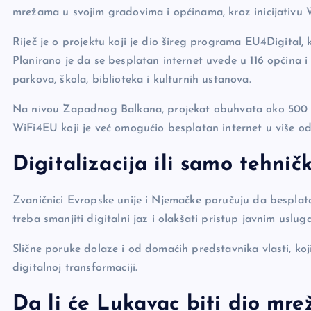
o
k
mrežama u svojim gradovima i općinama, kroz inicijativu
k
Riječ je o projektu koji je dio šireg programa EU4Digital, 
Planirano je da se besplatan internet uvede u 116 općina 
parkova, škola, biblioteka i kulturnih ustanova.
Na nivou Zapadnog Balkana, projekat obuhvata oko 500 l
WiFi4EU koji je već omogućio besplatan internet u više o
Digitalizacija ili samo tehnič
Zvaničnici Evropske unije i Njemačke poručuju da besplata
treba smanjiti digitalni jaz i olakšati pristup javnim uslug
Slične poruke dolaze i od domaćih predstavnika vlasti, koj
digitalnoj transformaciji.
Da li će Lukavac biti dio mrež