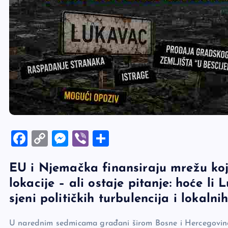
F
C
M
Vi
S
a
o
es
b
h
EU i Njemačka finansiraju mrežu koj
c
p
se
er
ar
lokacije – ali ostaje pitanje: hoće li
e
y
n
e
sjeni političkih turbulencija i lokalni
b
Li
g
o
n
er
U narednim sedmicama građani širom Bosne i Hercegovine 