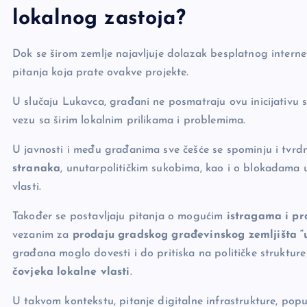
lokalnog zastoja?
Dok se širom zemlje najavljuje dolazak besplatnog interne
pitanja koja prate ovakve projekte.
U slučaju Lukavca, građani ne posmatraju ovu inicijativu 
vezu sa širim lokalnim prilikama i problemima.
U javnosti i među građanima sve češće se spominju i tvrdn
stranaka
, unutarpolitičkim sukobima, kao i o blokadama u 
vlasti.
Također se postavljaju pitanja o mogućim
istragama i pr
vezanim za
prodaju gradskog građevinskog zemljišta “u
građana moglo dovesti i do pritiska na političke struktu
čovjeka lokalne vlasti
.
U takvom kontekstu, pitanje digitalne infrastrukture, pop