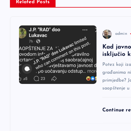
g
Related Posts
a
c
admin
Kad javno
i
isključio
j
Potez koji iz
građanima nij
a
primjedbe? J
saopštenje u
č
Continue r
l