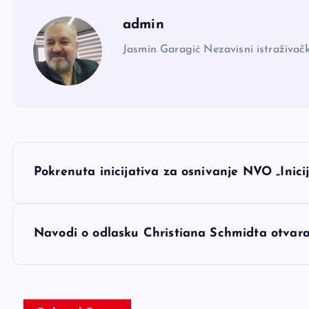
admin
Jasmin Garagić Nezavisni istraživačk
N
Pokrenuta inicijativa za osnivanje NVO „Inici
a
v
Navodi o odlasku Christiana Schmidta otvara
i