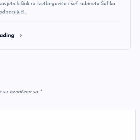
savjetnik Bakira Izetbegovića i šef kabineta Šefika
 odbacujući…
eading
a su označena sa
*