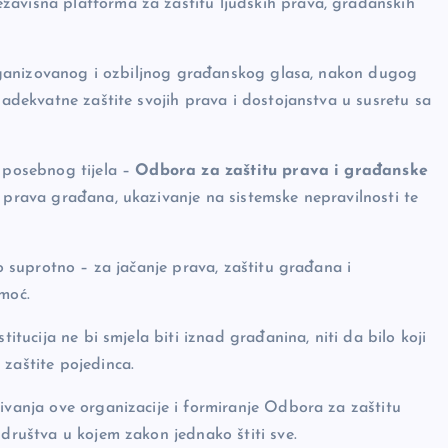
nezavisna platforma za zaštitu ljudskih prava, građanskih
e organizovanog i ozbiljnog građanskog glasa, nakon dugog
z adekvatne zaštite svojih prava i dostojanstva u susretu sa
e posebnog tijela –
Odbora za zaštitu prava i građanske
a prava građana, ukazivanje na sistemske nepravilnosti te
vo suprotno – za jačanje prava, zaštitu građana i
 moć.
titucija ne bi smjela biti iznad građanina, niti da bilo koji
 zaštite pojedinca.
nivanja ove organizacije i formiranje Odbora za zaštitu
 društva u kojem zakon jednako štiti sve.