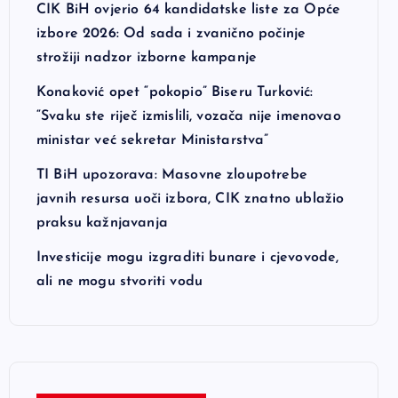
CIK BiH ovjerio 64 kandidatske liste za Opće
izbore 2026: Od sada i zvanično počinje
strožiji nadzor izborne kampanje
Konaković opet “pokopio” Biseru Turković:
“Svaku ste riječ izmislili, vozača nije imenovao
ministar već sekretar Ministarstva”
TI BiH upozorava: Masovne zloupotrebe
javnih resursa uoči izbora, CIK znatno ublažio
praksu kažnjavanja
Investicije mogu izgraditi bunare i cjevovode,
ali ne mogu stvoriti vodu