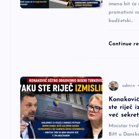
imena bit će 
a
promotivni na
budžetski…
č
l
Continue r
a
n
admin
a
Konaković
ste riječ 
k
već sekre
a
Ministar tvr
BiH u Dansko