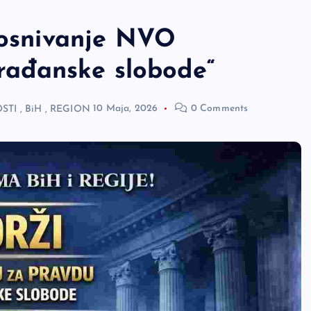
a osnivanje NVO
 građanske slobode“
STI
,
BiH
,
REGION
10 Maja, 2026
0 Comments