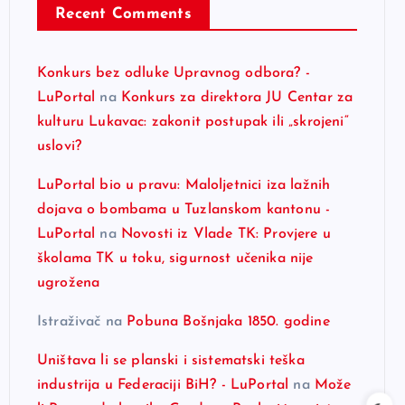
Recent Comments
Konkurs bez odluke Upravnog odbora? -
LuPortal
na
Konkurs za direktora JU Centar za
kulturu Lukavac: zakonit postupak ili „skrojeni“
uslovi?
LuPortal bio u pravu: Maloljetnici iza lažnih
dojava o bombama u Tuzlanskom kantonu -
LuPortal
na
Novosti iz Vlade TK: Provjere u
školama TK u toku, sigurnost učenika nije
ugrožena
Istraživač
na
Pobuna Bošnjaka 1850. godine
Uništava li se planski i sistematski teška
industrija u Federaciji BiH? - LuPortal
na
Može