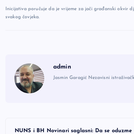
Inicijativa poručuje da je vrijeme za jači građanski okvir d
svakog čovjeka.
admin
Jasmin Garagić Nezavisni istraživačk
N
NUNS i BH Novinari saglasni: Da se oduzme