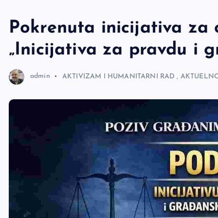
e
r
Pokrenuta inicijativa z
„Inicijativa za pravdu i
admin
AKTIVIZAM I HUMANITARNI RAD
,
AKTUELNO