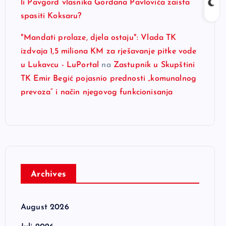
li Pavgord vlasnika Gordana Pavlovića zaista
spasiti Koksaru?
"Mandati prolaze, djela ostaju": Vlada TK
izdvaja 1,5 miliona KM za rješavanje pitke vode
u Lukavcu - LuPortal
na
Zastupnik u Skupštini
TK Emir Begić pojasnio prednosti „komunalnog
prevoza“ i način njegovog funkcionisanja
Archives
August 2026