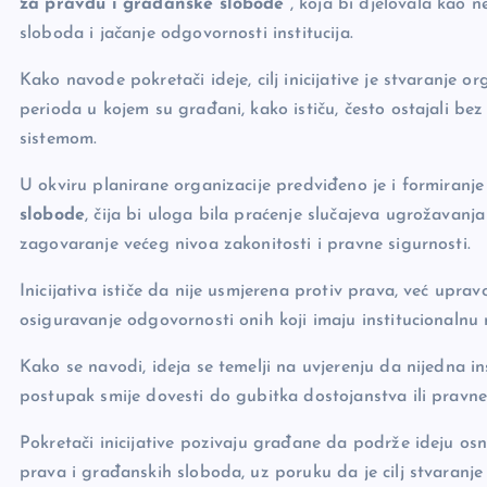
za pravdu i građanske slobode“
, koja bi djelovala kao 
o
k
sloboda i jačanje odgovornosti institucija.
k
Kako navode pokretači ideje, cilj inicijative je stvaranj
perioda u kojem su građani, kako ističu, često ostajali be
sistemom.
U okviru planirane organizacije predviđeno je i formiranj
slobode
, čija bi uloga bila praćenje slučajeva ugrožavanj
zagovaranje većeg nivoa zakonitosti i pravne sigurnosti.
Inicijativa ističe da nije usmjerena protiv prava, već upra
osiguravanje odgovornosti onih koji imaju institucionalnu
Kako se navodi, ideja se temelji na uvjerenju da nijedna ins
postupak smije dovesti do gubitka dostojanstva ili pravne
Pokretači inicijative pozivaju građane da podrže ideju os
prava i građanskih sloboda, uz poruku da je cilj stvaranje