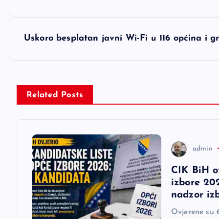
a
v
Uskoro besplatan javni Wi-Fi u 116 općina i 
i
g
Related Posts
a
c
admin
CIK BiH o
i
izbore 202
nadzor iz
j
Ovjerene su 6