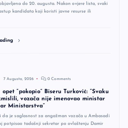
objavljena do 20. augusta. Nakon ovjere lista, svaki
stup kandidata koji koristi javne resurse ili
eading
7 Augusta, 2026
0 Comments
 opet “pokopio” Biseru Turković: “Svaku
izmislili, vozača nije imenovao ministar
tar Ministarstva”
di da je saglasnost za angažman vozača u Ambasadi
j potpisao tadašnji sekretar po ovlaštenju Damir