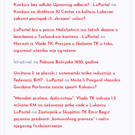
Konkurs bez odluke Upravnog odbora? - LuPortal
na
Konkurs za direktora JU Centar za kulturu Lukavac:
zakonit postupak ili „skrojeni“ uslovi?
LuPortal bio u pravu: Maloljetnici iza lažnih dojava o
bombama u Tuzlanskom kantonu - LuPortal
na
Novosti iz Vlade TK: Provjere u školama TK u toku,
sigurnost učenika nije ugrožena
Istraživač
na
Pobuna Bošnjaka 1850. godine
Uništava li se planski i sistematski teška industrija u
Federaciji BiH? - LuPortal
na
Može li Pavgord vlasnika
Gordana Pavlovića zaista spasiti Koksaru?
"Mandati prolaze, djela ostaju": Vlada TK izdvaja 1,5
miliona KM za rješavanje pitke vode u Lukavcu -
LuPortal
na
Zastupnik u Skupštini TK Emir Begić
pojasnio prednosti „komunalnog prevoza“ i način
njegovog funkcionisanja