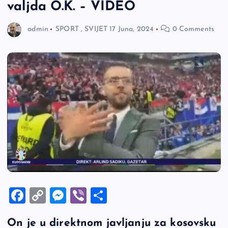
valjda O.K. – VIDEO
admin
SPORT
,
SVIJET
17 Juna, 2024
0 Comments
F
C
M
Vi
S
a
o
es
b
h
On je u direktnom javljanju za kosovsku