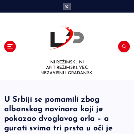
S
k
i
p
t
o
c
o
n
NI REŽIMSKI, NI
t
ANTIREŽIMSKI, VEĆ
e
NEZAVISNI I GRAĐANSKI
n
t
U Srbiji se pomamili zbog
albanskog novinara koji je
pokazao dvoglavog orla – a
gurati svima tri prsta u oči je