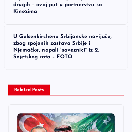
a
drugih – ovaj put u partnerstvu sa
Kinezima
v
i
U Gelsenkirchenu Srbijanske navijače,
zbog spojenih zastava Srbije i
g
Njemačke, napali “saveznici” iz 2.
Svjetskog rata – FOTO
a
c
i
Related Posts
j
a