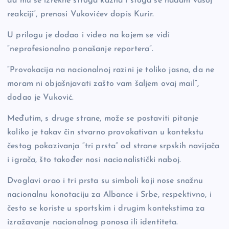
da mu se izrekne stroga kazna i stoga se nadam vašoj
reakciji”, prenosi Vukovićev dopis Kurir.
U prilogu je dodao i video na kojem se vidi
“neprofesionalno ponašanje reportera”.
“Provokacija na nacionalnoj razini je toliko jasna, da ne
moram ni objašnjavati zašto vam šaljem ovaj mail”,
dodao je Vuković.
Međutim, s druge strane, može se postaviti pitanje
koliko je takav čin stvarno provokativan u kontekstu
čestog pokazivanja “tri prsta” od strane srpskih navijača
i igrača, što također nosi nacionalistički naboj.
Dvoglavi orao i tri prsta su simboli koji nose snažnu
nacionalnu konotaciju za Albance i Srbe, respektivno, i
često se koriste u sportskim i drugim kontekstima za
izražavanje nacionalnog ponosa ili identiteta.