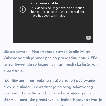
Glasnogovornik Nogometnog saveza Srbije Milan
Vuković odmah je sinoć poslao prosvjednu notu UEFA-i
sa zahtjevom da se kazne novinar i medijska kuća koju
predstavlja.
“Zahtijevam hitnu reakciju s vaše strane i poštovanje
pravila o ukidanju akreditacije za ovog takozvanog
novinara. Uvrijedio je Srbiju, srpske navijače, ponizio
UEFA-u i medijske predstavnike. Jedina ispravna stvar je