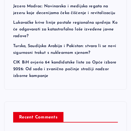
Jezero Modrac: Novinarska i medijska regata na
jezeru koje decenijama čeka čišćenje i revitalizaciju
Lukavačke krive linije postale regionalna sprdnja: Ko
će odgovarati za katastrofalno loše izvedene javne
radove?
Turska, Saudijska Arabija i Pakistan: stvara li se novi
sigurnosni trokut s nuklearnom sjenom?
CIK BiH ovjerio 64 kandidatske liste za Opće izbore
2026: Od sada i zvanično počinje strožiji nadzor
izborne kampanje
Recent Comments