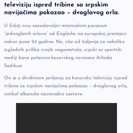
c
p
se
er
ar
televiziju ispred tribine sa srpskim
e
y
n
e
navijačima pokazao – dvoglavog orla.
b
Li
g
U Srbiji nisu nezadovoljni minimalnim porazom
o
n
er
“jednoglavih orlova” od Engleske na europskoj premijeri
o
k
nakon pune 24 godine. No, više od žaljenja za nekoliko
k
izglednih prilika svojih nogometaša, srpski se sportski
mediji bave potezom kosovskog novinara Arlinda
Sadikua.
On je u direktnom javljanju za kosovsku televiziju ispred
tribine sa srpskim navijačima pokazao – dvoglavog orla,
simbol albanske nacionalne zastave.