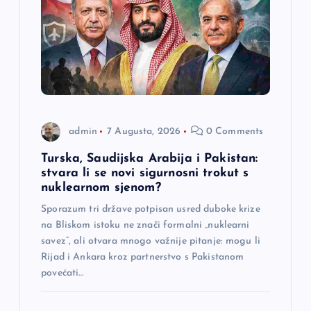
č
l
a
n
admin
7 Augusta, 2026
0 Comments
a
Turska, Saudijska Arabija i Pakistan:
stvara li se novi sigurnosni trokut s
k
nuklearnom sjenom?
a
Sporazum tri države potpisan usred duboke krize
na Bliskom istoku ne znači formalni „nuklearni
savez“, ali otvara mnogo važnije pitanje: mogu li
Rijad i Ankara kroz partnerstvo s Pakistanom
povećati…