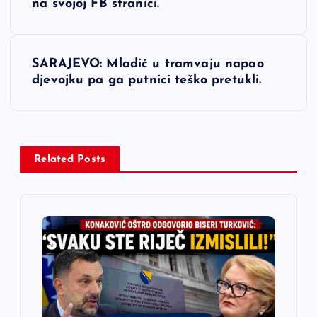
v
na svojoj FB stranici.
i
SARAJEVO: Mladić u tramvaju napao
g
djevojku pa ga putnici teško pretukli.
a
c
Related Posts
i
j
a
č