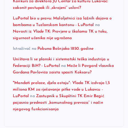
Konkurs za direktora JU Centar za kulturu Lukavac:
zakonit postupak ili „skrojeni“ uslovi?
LuPortal bio u pravu: Maloljetnici iza lažnih dojava o
bombama u Tuzlanskom kantonu - LuPortal
na
Novosti iz Vlade TK: Provjere u školama TK u toku,
sigurnost učenika nije ugrožena
Istraživač
na
Pobuna Bošnjaka 1850. godine
Uništava li se planski i sistematski teška industrija u
Federaciji BiH? - LuPortal
na
Može li Pavgord vlasnika
Gordana Pavlovića zaista spasiti Koksaru?
"Mandati prolaze, djela ostaju": Vlada TK izdvaja 1,5
miliona KM za rješavanje pitke vode u Lukavcu -
LuPortal
na
Zastupnik u Skupštini TK Emir Begić
pojasnio prednosti „komunalnog prevoza“ i način
njegovog funkcionisanja