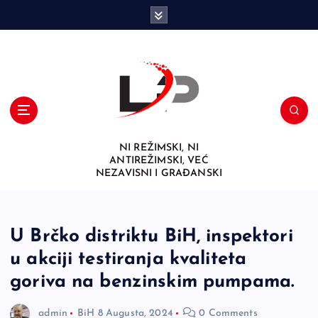
S
k
i
p
t
o
c
o
n
NI REŽIMSKI, NI
t
ANTIREŽIMSKI, VEĆ
e
NEZAVISNI I GRAĐANSKI
n
t
U Brčko distriktu BiH, inspektori
u akciji testiranja kvaliteta
goriva na benzinskim pumpama.
admin
BiH
8 Augusta, 2024
0 Comments