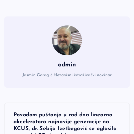
admin
Jasmin Garagić Nezavisni istraživački novinar
N
Povodom puštanja u rad dva linearna
a
akceleratora najnovije generacije na
KCUS, dr. Sebija Izetbegović se oglasila