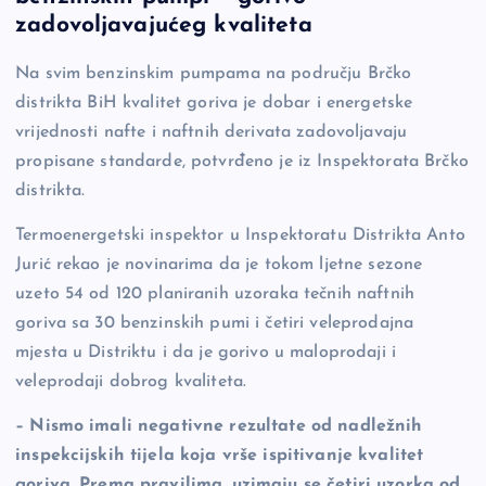
e
y
n
e
zadovoljavajućeg kvaliteta
b
Li
g
Na svim benzinskim pumpama na području Brčko
o
n
er
distrikta BiH kvalitet goriva je dobar i energetske
o
k
vrijednosti nafte i naftnih derivata zadovoljavaju
k
propisane standarde, potvrđeno je iz Inspektorata Brčko
distrikta.
Termoenergetski inspektor u Inspektoratu Distrikta Anto
Jurić rekao je novinarima da je tokom ljetne sezone
uzeto 54 od 120 planiranih uzoraka tečnih naftnih
goriva sa 30 benzinskih pumi i četiri veleprodajna
mjesta u Distriktu i da je gorivo u maloprodaji i
veleprodaji dobrog kvaliteta.
– Nismo imali negativne rezultate od nadležnih
inspekcijskih tijela koja vrše ispitivanje kvalitet
goriva. Prema pravilima, uzimaju se četiri uzorka od