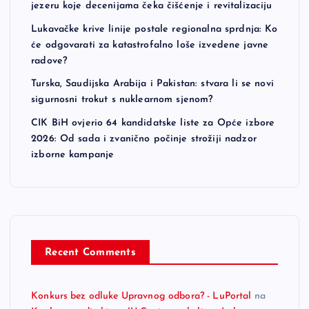
jezeru koje decenijama čeka čišćenje i revitalizaciju
Lukavačke krive linije postale regionalna sprdnja: Ko
će odgovarati za katastrofalno loše izvedene javne
radove?
Turska, Saudijska Arabija i Pakistan: stvara li se novi
sigurnosni trokut s nuklearnom sjenom?
CIK BiH ovjerio 64 kandidatske liste za Opće izbore
2026: Od sada i zvanično počinje strožiji nadzor
izborne kampanje
Recent Comments
Konkurs bez odluke Upravnog odbora? - LuPortal
na