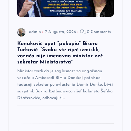
l
a
n
admin
7 Augusta, 2026
0 Comments
a
Konaković opet “pokopio” Biseru
Turković: “Svaku ste riječ izmislili,
vozača nije imenovao ministar već
k
sekretar Ministarstva”
a
Ministar tvrdi da je saglasnost za angažman
vozača u Ambasadi BiH u Danskoj potpisao
tadašnji sekretar po ovlaštenju Damir Đanko, bivši
savjetnik Bakira Izetbegovića i šef kabineta Šefika
Džaferovića, odbacujući…