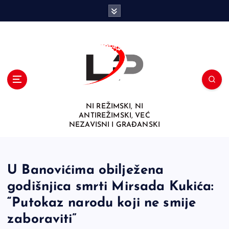
S
k
i
p
t
o
c
o
n
NI REŽIMSKI, NI
t
ANTIREŽIMSKI, VEĆ
e
NEZAVISNI I GRAĐANSKI
n
t
U Banovićima obilježena
godišnjica smrti Mirsada Kukića:
“Putokaz narodu koji ne smije
zaboraviti”