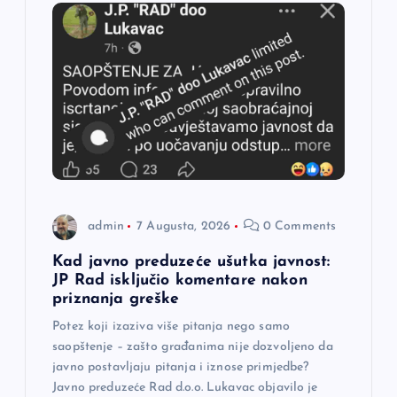
j
a
č
l
a
admin
7 Augusta, 2026
0 Comments
n
Kad javno preduzeće ušutka javnost:
a
JP Rad isključio komentare nakon
priznanja greške
k
Potez koji izaziva više pitanja nego samo
saopštenje – zašto građanima nije dozvoljeno da
a
javno postavljaju pitanja i iznose primjedbe?
Javno preduzeće Rad d.o.o. Lukavac objavilo je