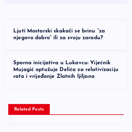
N
Ljuti Mostarski skakači se brinu “za
a
njegovo dobro” ili za svoju zaradu?
v
Sporna inicijativa u Lukavcu: Vijećnik
i
Mujagić optužuje Delića za relativizaciju
rata i vrijeđanje Zlatnih ljiljana
g
a
c
Related Posts
i