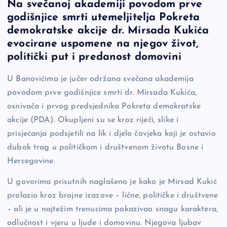
Na svečanoj akademiji povodom prve
c
p
se
er
ar
godišnjice smrti utemeljitelja Pokreta
e
y
n
e
demokratske akcije dr. Mirsada Kukića
b
Li
g
evocirane uspomene na njegov život,
o
n
er
politički put i predanost domovini
o
k
U Banovićima je jučer održana svečana akademija
k
povodom prve godišnjice smrti dr. Mirsada Kukića,
osnivača i prvog predsjednika Pokreta demokratske
akcije (PDA). Okupljeni su se kroz riječi, slike i
prisjećanja podsjetili na lik i djelo čovjeka koji je ostavio
dubok trag u političkom i društvenom životu Bosne i
Hercegovine.
U govorima prisutnih naglašeno je kako je Mirsad Kukić
prolazio kroz brojne izazove – lične, političke i društvene
– ali je u najtežim trenucima pokazivao snagu karaktera,
odlučnost i vjeru u ljude i domovinu. Njegova ljubav