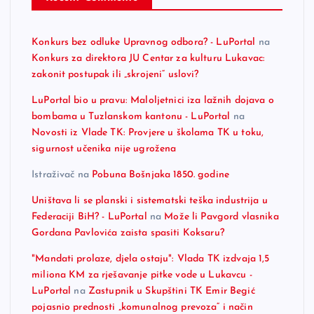
Konkurs bez odluke Upravnog odbora? - LuPortal
na
Konkurs za direktora JU Centar za kulturu Lukavac:
zakonit postupak ili „skrojeni“ uslovi?
LuPortal bio u pravu: Maloljetnici iza lažnih dojava o
bombama u Tuzlanskom kantonu - LuPortal
na
Novosti iz Vlade TK: Provjere u školama TK u toku,
sigurnost učenika nije ugrožena
Istraživač
na
Pobuna Bošnjaka 1850. godine
Uništava li se planski i sistematski teška industrija u
Federaciji BiH? - LuPortal
na
Može li Pavgord vlasnika
Gordana Pavlovića zaista spasiti Koksaru?
"Mandati prolaze, djela ostaju": Vlada TK izdvaja 1,5
miliona KM za rješavanje pitke vode u Lukavcu -
LuPortal
na
Zastupnik u Skupštini TK Emir Begić
pojasnio prednosti „komunalnog prevoza“ i način