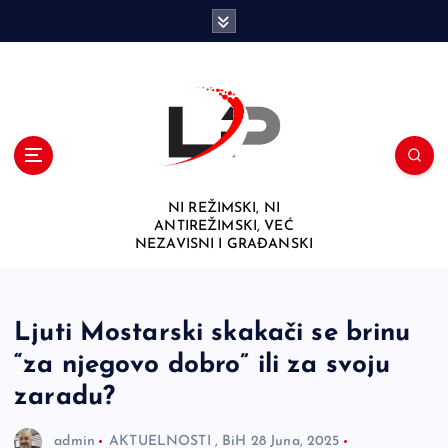
S
k
i
p
t
o
c
o
n
NI REŽIMSKI, NI
t
ANTIREŽIMSKI, VEĆ
e
NEZAVISNI I GRAĐANSKI
n
t
Ljuti Mostarski skakači se brinu
“za njegovo dobro” ili za svoju
zaradu?
admin
AKTUELNOSTI
,
BiH
28 Juna, 2025