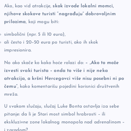
Ako, kao vid atrakcije,
skok izvode lokalni momci,
njihove skokove turisti “nagrađuju” dobrovoljnim
prilozima
, koji mogu biti:
simbolični (npr. 5 ili 10 eura),
ali često i 20–50 eura po turisti, ako ih skok
impresionira.
No ako skače ko kako hoće rolazi do:
– „Ako to može
izvesti svaki turista – onda to više i nije neka
atrakcija, a kršni Hercegovci više nisu posebni ni po
čemu“
, kako komentarišu pojedini korisnici društvenih
mreža.
U svakom slučaju, slučaj Luke Bonta ostavlja iza sebe
pitanje: da li je Stari most simbol hrabrosti – ili
ekskluzivne zone lokalnog monopola nad adrenalinom –
i zaradom?