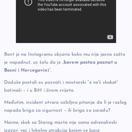
Bont je na Instagramu objavio kako mu nije jasno zašto
je napadnut, uz šalu da je „
barem postao poznat u
Bosni i Hercegovini
“.
Doduše postali su poznati i mostarski “e ne'š skakat”
batinaši – i u BiH i širom svijeta.
Međutim, incident otvara ozbiljna pitanja: da li je razlog
napada briga za sigurnost – ili briga za zaradu?
Naime, skok sa Starog mosta nije samo adrenalinski
izazov, već i lokalna atrakcija kojom se bave