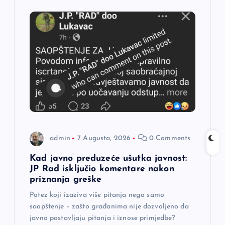
i
j
a
č
l
a
admin
7 Augusta, 2026
0 Comments
n
Kad javno preduzeće ušutka javnost:
a
JP Rad isključio komentare nakon
priznanja greške
k
Potez koji izaziva više pitanja nego samo
saopštenje – zašto građanima nije dozvoljeno da
a
javno postavljaju pitanja i iznose primjedbe?