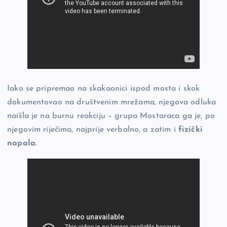
Iako se pripremao na skakaonici ispod mosta i skok
dokumentovao na društvenim mrežama, njegova odluka
naišla je na burnu reakciju – grupa Mostaraca ga je, po
njegovim riječima, najprije verbalno, a zatim i
fizički
napala
.