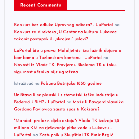
Recent Comments
Konkurs bez odluke Upravnog odbora? - LuPortal
na
Konkurs za direktora JU Centar za kulturu Lukavac:
zakonit postupak ili „skrojeni“ uslovi?
LuPortal bio u pravu: Maloljetnici iza lažnih dojava o
bombama u Tuzlanskom kantonu - LuPortal
na
Novosti iz Vlade TK: Provjere u školama TK u toku,
sigurnost učenika nije ugrožena
Istraživač
na
Pobuna Bošnjaka 1850. godine
Uništava li se planski i sistematski teška industrija u
Federaciji BiH? - LuPortal
na
Može li Pavgord vlasnika
Gordana Pavlovića zaista spasiti Koksaru?
"Mandati prolaze, djela ostaju": Vlada TK izdvaja 1,5
miliona KM za rješavanje pitke vode u Lukavcu -
LuPortal
na
Zastupnik u Skupštini TK Emir Begić