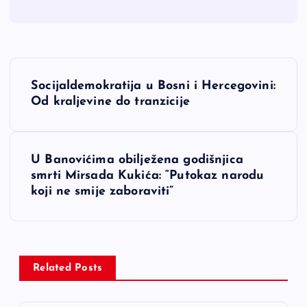
N
Socijaldemokratija u Bosni i Hercegovini:
a
Od kraljevine do tranzicije
v
U Banovićima obilježena godišnjica
i
smrti Mirsada Kukića: “Putokaz narodu
koji ne smije zaboraviti”
g
a
c
Related Posts