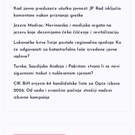
Kad javno preduzeće ušutka javnost: JP Rad isključio
komentare nakon priznanja greške
Jezero Modrac: Novinarska i medijska regata na
jezeru koje decenijama čeka čišćenje i revitalizaciju
Lukavačke krive linije postale regionalna sprdnja: Ko
će odgovarati za katastrofalno loše izvedene javne
radove?
Turska, Saudijska Arabija i Pakistan: stvara li se novi
sigurnosni trokut s nuklearnom sjenom?
CIK BiH ovjerio 64 kandidatske liste za Opće izbore
2026: Od sada i zvanično počinje strožiji nadzor
izborne kampanje