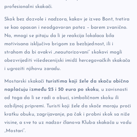
profesionalni skakači.
Skok bez dozvole i nadzora, kakav je izveo Bont, tretira
se kao opasan i neodgovoran potez – barem zvanično.
No, mnogi se pitaju da li je reakcija lokalaca bila
motivisana isključivo brigom za bezbjednost, ili i
strahom da bi ovakvi „neautorizovani“ skokovi mogli
obezvrijediti višedecenijski imidž hercegovačkih skakača
i ugroziti njihovu zaradu.
Mostarski skakači
turistima koji žele da skaču obično
naplaćuju između 25 i 50 eura po skoku
, u zavisnosti
od toga da li se radi o obuci, simboličnom skoku ili
ozbiljnoj pripremi. Turisti koji žele da skoče moraju proći
kratku obuku, zagrijavanje, pa čak i probni skok sa niže
visine, a sve to uz nadzor članova Kluba skakača u vodu
„Mostari“.