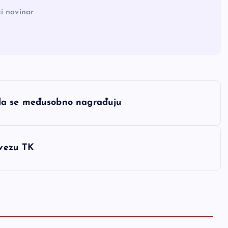
i novinar
da se međusobno nagrađuju
vezu TK