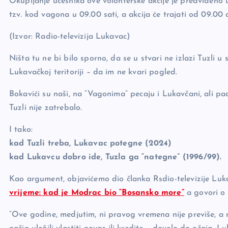
Okupljanje učesnika ove volonterske akcije je predviđeno u
k
tzv. kod vagona u 09.00 sati, a akcija će trajati od 09.00 d
(Izvor: Radio-televizija Lukavac)
Ništa tu ne bi bilo sporno, da se u stvari ne izlazi Tuzli u
Lukavačkoj teritoriji – da im ne kvari pogled.
Bokavići su naši, na “Vagonima” pecaju i Lukavčani, ali pa
Tuzli nije zatrebalo.
I tako:
kad Tuzli treba, Lukavac potegne (2024)
kad Lukavcu dobro ide, Tuzla ga “nategne” (1996/99).
Kao argument, objavićemo dio članka Rsdio-televizije Luk
vrijeme: kad je Modrac bio “Bosansko more”
a govori o 
“Ove godine, medjutim, ni pravog vremena nije previše, a ni