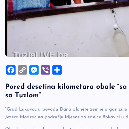
F
C
M
Vi
S
a
o
es
b
h
Pored desetina kilometara obale “sa 
c
p
se
er
ar
sa Tuzlom”
e
y
n
e
b
Li
g
“Grad Lukavac u povodu Dana planete zemlje organizuje u n
o
n
er
Jezera Modrac na području Mjesne zajednice Bokavići u d
o
k