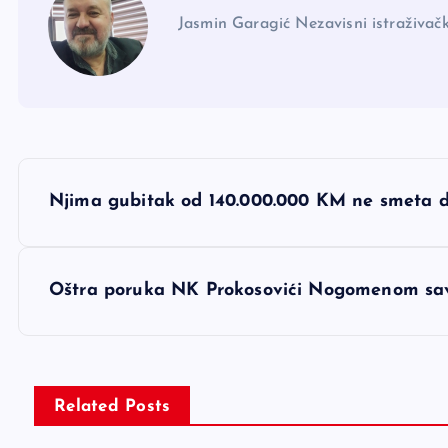
Jasmin Garagić Nezavisni istraživačk
N
Njima gubitak od 140.000.000 KM ne smeta 
a
v
Oštra poruka NK Prokosovići Nogomenom sa
i
g
Related Posts