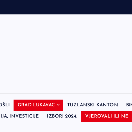
OŠLI
GRAD LUKAVAC
TUZLANSKI KANTON
Bi
JA, INVESTICIJE
IZBORI 2024.
VJEROVALI ILI NE