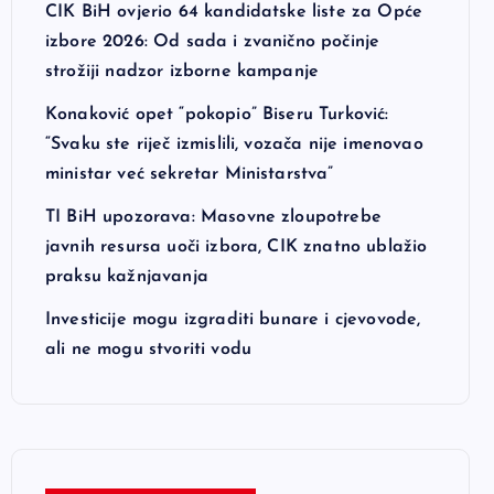
CIK BiH ovjerio 64 kandidatske liste za Opće
izbore 2026: Od sada i zvanično počinje
strožiji nadzor izborne kampanje
Konaković opet “pokopio” Biseru Turković:
“Svaku ste riječ izmislili, vozača nije imenovao
ministar već sekretar Ministarstva”
TI BiH upozorava: Masovne zloupotrebe
javnih resursa uoči izbora, CIK znatno ublažio
praksu kažnjavanja
Investicije mogu izgraditi bunare i cjevovode,
ali ne mogu stvoriti vodu