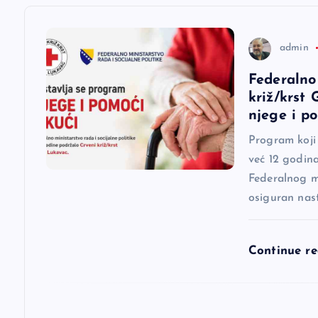
a
c
admin
Federalno
i
križ/krst
njege i p
j
Program koji
već 12 godina
a
Federalnog mi
osiguran nas
č
l
Continue r
a