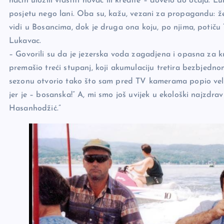
način uložili vlastiti novac ili kredite – dovelo do očaja.
posjetu nego lani. Oba su, kažu, vezani za propagandu: ž
vidi u Bosancima, dok je druga ona koju, po njima, potiču 
Lukavac.
– Govorili su da je jezerska voda zagadjena i opasna za 
premašio treći stupanj, koji akumulaciju tretira bezbjedno
sezonu otvorio tako što sam pred TV kamerama popio velik
jer je – bosanska!” A, mi smo još uvijek u ekološki najzdr
Hasanhodžić.”