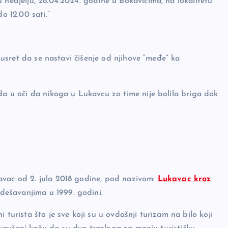
 nedjelju, 28.04.2024. godine u Bokavićima, na lokalitetu
o 12.00 sati.”
 susret da se nastavi čišenje od njihove “međe” ka
da u oči da nikoga u Lukavcu zo time nije bolila briga dok
avac od 2. jula 2018 godine, pod nazivom:
Lukavac kroz
dešavanjima u 1999. godini.
 turista što je sve koji su u ovdašnji turizam na bilo koji