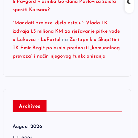
li Pavgord vlasnika Gordana Pavlovića zaista
spasiti Koksaru?
"Mandati prolaze, djela ostaju": Vlada TK
izdvaja 1,5 miliona KM za rješavanje pitke vode
u Lukavcu - LuPortal
na
Zastupnik u Skupštini
TK Emir Begić pojasnio prednosti „komunalnog
prevoza“ i način njegovog funkcionisanja
Archives
August 2026