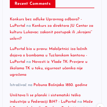
Recent Comments
Konkurs bez odluke Upravnog odbora? -
LuPortal
na
Konkurs za direktora JU Centar za
kulturu Lukavac: zakonit postupak ili „skrojeni“
uslovi?
LuPortal bio u pravu: Maloljetnici iza lažnih
dojava o bombama u Tuzlanskom kantonu -
LuPortal
na
Novosti iz Vlade TK: Provjere u
školama TK u toku, sigurnost učenika nije
ugrožena
Istraživač
na
Pobuna Bošnjaka 1850. godine
Uništava li se planski i sistematski teška
industrija u Federaciji BiH? - LuPortal
na
Može