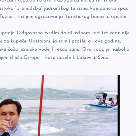
 Lukavčani kažu da su dva trazloga za manju turističku
estoka “promidžba” jadranskog turizma, koji ponovo spas
Tuzlaci, s ciljem ugrožavanja “turističkog buma” u opštini
kupanje. Odgovorno tvrdim da ni jednom kvalitet vode nije
m za kupače. Uostalom, ja sam i prošle, a i ove godine,
u čašu jezerske vode. I rekao sam: “Ova voda je najbolja,
avijem dijelu Evrope – kaže načelnik Lukavca, Sead